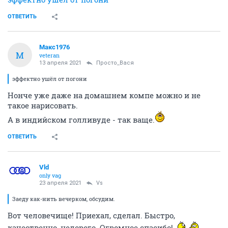
ОТВЕТИТЬ
Макс1976
М
veteran
13 апреля 2021
Просто_Вася
эффектно ушёл от погони
Нонче уже даже на домашнем компе можно и не
такое нарисовать.
А в индийском голливуде - так ваще.
ОТВЕТИТЬ
Vld
only vag
23 апреля 2021
Vs
Заеду как-нить вечерком, обсудим.
Вот человечище! Приехал, сделал. Быстро,
качественно, недорого. Огромное спасибо!