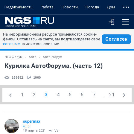
Недвижимость
Работа
Новости
Погода
Дом
На информационном ресурсе применяются cookie-
Согласен
файлы. Оставаясь на сайте, вы подтверждаете свое
согласие
на их использование.
НГС.Форум
Авто
Авто-форум
Курилка АвтоФорума. (часть 12)
149492
1000
1
2
3
4
5
6
7
...
21
supermax
v.i.p.
18 марта 2021
Vs