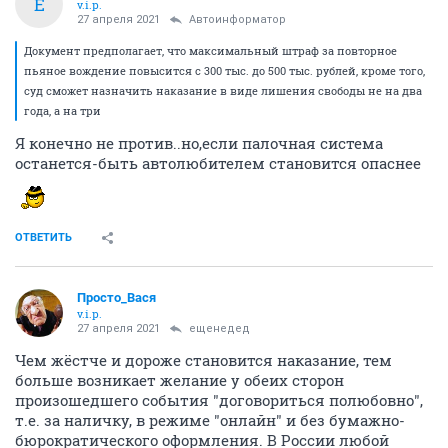
Е
v.i.p.
27 апреля 2021
Автоинформатор
Документ предполагает, что максимальный штраф за повторное
пьяное вождение повысится с 300 тыс. до 500 тыс. рублей, кроме того,
суд сможет назначить наказание в виде лишения свободы не на два
года, а на три
Я конечно не против..но,если палочная система
останется-быть автолюбителем становится опаснее
ОТВЕТИТЬ
Просто_Вася
v.i.p.
27 апреля 2021
ещенедед
Чем жёстче и дороже становится наказание, тем
больше возникает желание у обеих сторон
произошедшего события "договориться полюбовно",
т.е. за наличку, в режиме "онлайн" и без бумажно-
бюрократического оформления. В России любой