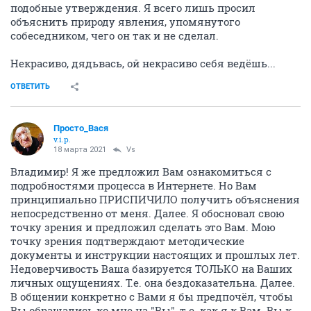
подобные утверждения. Я всего лишь просил
объяснить природу явления, упомянутого
собеседником, чего он так и не сделал.
Некрасиво, дядьвась, ой некрасиво себя ведёшь...
ОТВЕТИТЬ
Просто_Вася
v.i.p.
18 марта 2021
Vs
Владимир! Я же предложил Вам ознакомиться с
подробностями процесса в Интернете. Но Вам
принципиально ПРИСПИЧИЛО получить объяснения
непосредственно от меня. Далее. Я обосновал свою
точку зрения и предложил сделать это Вам. Мою
точку зрения подтверждают методические
документы и инструкции настоящих и прошлых лет.
Недоверчивость Ваша базируется ТОЛЬКО на Ваших
личных ощущениях. Т.е. она бездоказательна. Далее.
В общении конкретно с Вами я бы предпочёл, чтобы
Вы обращались ко мне на "Вы", т.е. как я к Вам. Вы к