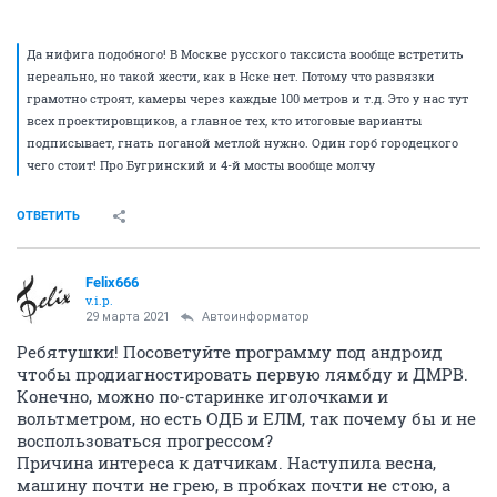
Да нифига подобного! В Москве русского таксиста вообще встретить
нереально, но такой жести, как в Нске нет. Потому что развязки
грамотно строят, камеры через каждые 100 метров и т.д. Это у нас тут
всех проектировщиков, а главное тех, кто итоговые варианты
подписывает, гнать поганой метлой нужно. Один горб городецкого
чего стоит! Про Бугринский и 4-й мосты вообще молчу
ОТВЕТИТЬ
Felix666
v.i.p.
29 марта 2021
Автоинформатор
Ребятушки! Посоветуйте программу под андроид
чтобы продиагностировать первую лямбду и ДМРВ.
Конечно, можно по-старинке иголочками и
вольтметром, но есть ОДБ и ЕЛМ, так почему бы и не
воспользоваться прогрессом?
Причина интереса к датчикам. Наступила весна,
машину почти не грею, в пробках почти не стою, а