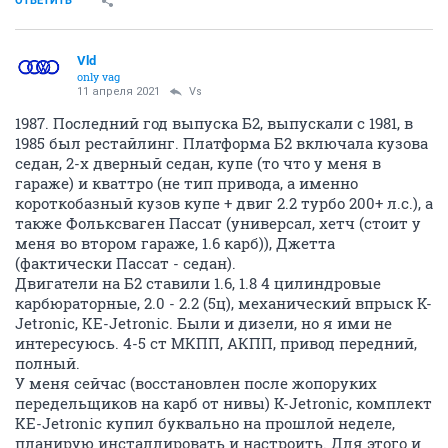
ОТВЕТИТЬ
Vld
only vag
11 апреля 2021
Vs
1987. Последний год выпуска Б2, выпускали с 1981, в
1985 был рестайлинг. Платформа Б2 включала кузова
седан, 2-х дверный седан, купе (то что у меня в
гараже) и кваттро (не тип привода, а именно
короткобазный кузов купе + двиг 2.2 турбо 200+ л.с.), а
также Фольксваген Пассат (универсал, хетч (стоит у
меня во втором гараже, 1.6 карб)), Джетта
(фактически Пассат - седан).
Двигатели на Б2 ставили 1.6, 1.8 4 цилиндровые
карбюраторные, 2.0 - 2.2 (5ц), механический впрыск K-
Jetronic, KE-Jetronic. Были и дизели, но я ими не
интересуюсь. 4-5 ст МКПП, АКПП, привод передний,
полный.
У меня сейчас (восстановлен после жопоруких
передельщиков на карб от нивы) K-Jetronic, комплект
KE-Jetronic купил буквально на прошлой неделе,
планирую инсталлировать и настроить. Для этого и