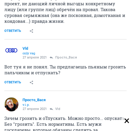
проект, не дающий личной выгоды конкретному
лицу (или группе лиц) обречён на провал. Такова
суровая сермяжная (она же посконная, домотканая и
кондовая...) правда жизни.
ОТВЕТИТЬ
Vld
only vag
27 апреля 2021
Просто_Вася
Вот туя я не понял. Ты предлагаешь пьяным грозить
пальчиком и отпускать?
ОТВЕТИТЬ
Просто_Вася
v.i.p.
27 апреля 2021
Vld
Зачем грозить и оТпускать. Можно просто... опускать.
Без "грозить". Есть нормативы. Есть мужи
государевы, которые обязаны следить за