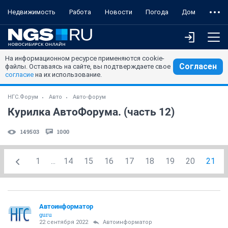
Недвижимость
Работа
Новости
Погода
Дом
На информационном ресурсе применяются cookie-
Согласен
файлы. Оставаясь на сайте, вы подтверждаете свое
согласие
на их использование.
НГС.Форум
Авто
Авто-форум
Курилка АвтоФорума. (часть 12)
149503
1000
1
...
14
15
16
17
18
19
20
21
Автоинформатор
guru
22 сентября 2022
Автоинформатор