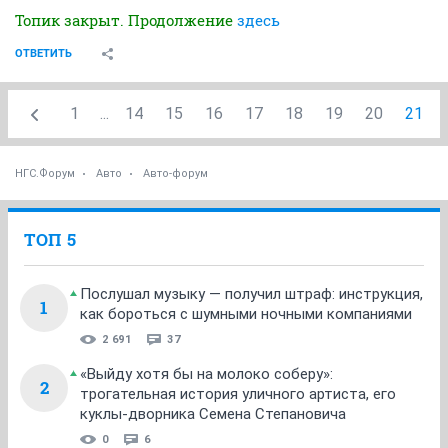
Топик закрыт. Продолжение
здесь
ОТВЕТИТЬ
1
...
14
15
16
17
18
19
20
21
НГС.Форум
Авто
Авто-форум
ТОП 5
Послушал музыку — получил штраф: инструкция,
1
как бороться с шумными ночными компаниями
2 691
37
«Выйду хотя бы на молоко соберу»:
2
трогательная история уличного артиста, его
куклы-дворника Семена Степановича
0
6