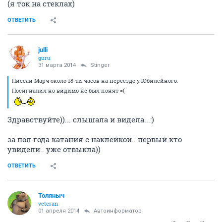
(я ток на стеклах)
ОТВЕТИТЬ
julli
guru
31 марта 2014
Stinger
Ниссан Марч около 18-ти часов на переезде у Юбилейного.
Посигналил но видимо не был понят =(
Здравствуйте))... слышала и видела...:)
за пол года катания с наклейкой.. первый кто
увидели.. уже отвыкла))
ОТВЕТИТЬ
Толяныч
veteran
01 апреля 2014
Автоинформатор