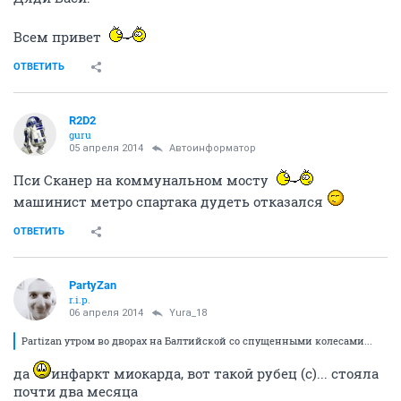
Всем привет
ОТВЕТИТЬ
R2D2
guru
05 апреля 2014
Автоинформатор
Пси Сканер на коммунальном мосту
машинист метро спартака дудеть отказался
ОТВЕТИТЬ
PartyZan
r.i.p.
06 апреля 2014
Yura_18
Partizan утром во дворах на Балтийской со спущенными колесами...
да
инфаркт миокарда, вот такой рубец (с)... стояла
почти два месяца