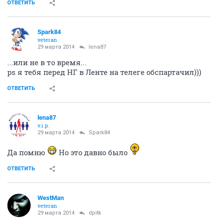
ОТВЕТИТЬ
Spark84
veteran
29 марта 2014
lena87
...или не в то время...
ps я тебя перед НГ в Ленте на телеге обспартачил)))
ОТВЕТИТЬ
lena87
v.i.p.
29 марта 2014
Spark84
Да помню
Но это давно было
ОТВЕТИТЬ
WestMan
veteran
29 марта 2014
dpitk