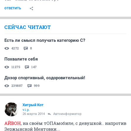
ОТВЕТИТЬ
СЕЙЧАС ЧИТАЮТ
Есть ли смысл получать категорию С?
4272
8
Похвалите себя
11275
147
Дозор спортивный, оздоровительный!
239887
999
Хитрый Кот
v.i.p.
26 марта 2014
Автоинформатор
АЙВОН
, на своём тОПАмобиле, с девушкой.. напротив
Зержынской Ментовки...