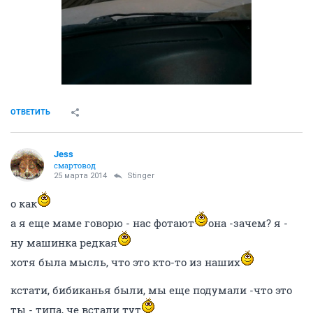
ОТВЕТИТЬ
Jess
смартовод
25 марта 2014
Stinger
о как
а я еще маме говорю - нас фотают
она -зачем? я -
ну машинка редкая
хотя была мысль, что это кто-то из наших
кстати, бибиканья были, мы еще подумали -что это
ты - типа, че встали тут