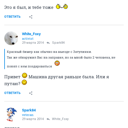
Это я был, и тебе тоже
ОТВЕТИТЬ
White_Foxy
activist
29 марта 2014
Spark84
Красный бимер как обычно на выезде с Затулинки.
Так же обнаружил Вас на заправке, но за мной было 2 человека, не
понял с кем поздароваться
Привет
Машина другая раньше была. Или я
путаю?
ОТВЕТИТЬ
Spark84
veteran
29 марта 2014
White_Foxy
другая