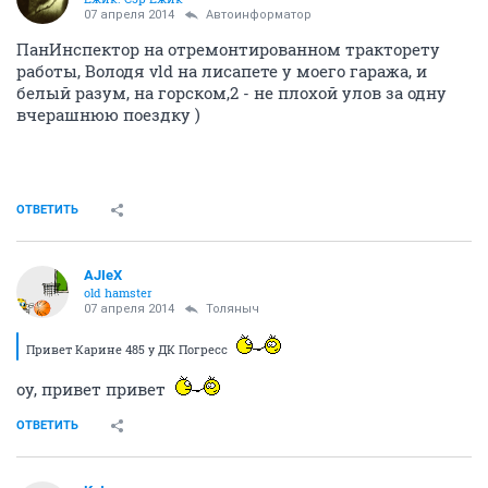
07 апреля 2014
Автоинформатор
ПанИнспектор на отремонтированном тракторету
работы, Володя vld на лисапете у моего гаража, и
белый разум, на горском,2 - не плохой улов за одну
вчерашнюю поездку )
ОТВЕТИТЬ
AJIeX
old hamster
07 апреля 2014
Толяныч
Привет Карине 485 у ДК Погресс
оу, привет привет
ОТВЕТИТЬ