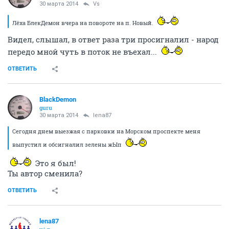
30 марта 2014
Vs
Лёха БлекДемон вчера на повороте на п. Новый.
Видел, слышал, в ответ раза три просигналил - народ
передо мной чуть в поток не въехал...
ОТВЕТИТЬ
BlackDemon
guru
30 марта 2014
lena87
Сегодня днем выезжая с парковки на Морском проспекте меня
выпустил и обсигналил зелены жЫп
Это я был!
Ты автор сменила?
ОТВЕТИТЬ
lena87