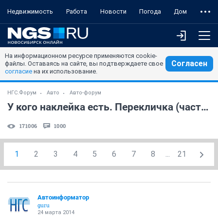
Недвижимость
Работа
Новости
Погода
Дом
На информационном ресурсе применяются cookie-
Согласен
файлы. Оставаясь на сайте, вы подтверждаете свое
согласие
на их использование.
НГС.Форум
Авто
Авто-форум
У кого наклейка есть. Перекличка (часть 51)
171006
1000
1
2
3
4
5
6
7
8
...
21
Автоинформатор
guru
24 марта 2014