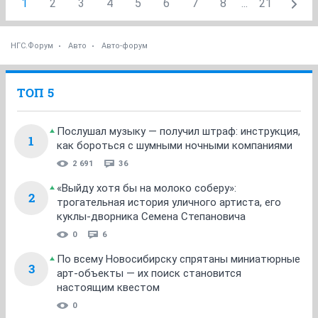
1
2
3
4
5
6
7
8
...
21
НГС.Форум
Авто
Авто-форум
ТОП 5
Послушал музыку — получил штраф: инструкция,
1
как бороться с шумными ночными компаниями
2 691
36
«Выйду хотя бы на молоко соберу»:
2
трогательная история уличного артиста, его
куклы-дворника Семена Степановича
0
6
По всему Новосибирску спрятаны миниатюрные
3
арт-объекты — их поиск становится
настоящим квестом
0