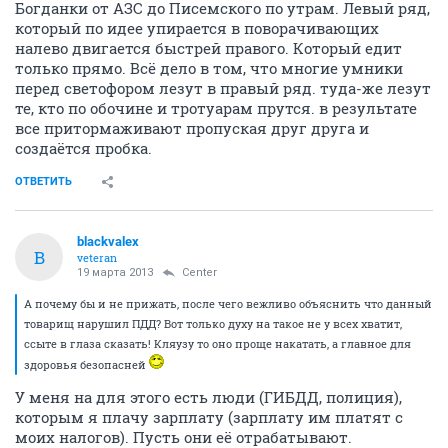
Богданки от АЗС до Писемского по утрам. Левый ряд,
который по идее упирается в поворачивающих
налево двигается быстрей правого. Который едит
только прямо. Всё дело в том, что многие умники
перед светофором лезут в правый ряд. туда-же лезут
те, кто по обочине и тротуарам прутся. в результате
все притормаживают пропуская друг друга и
создаётся пробка.
ОТВЕТИТЬ
blackvalex
B
veteran
19 марта 2013
Center
А почему бы и не прижать, после чего вежливо объяснить что данный
товарищ нарушил ПДД? Вот только духу на такое не у всех хватит,
ссыте в глаза сказать! Кляузу то оно проще накатать, а главное для
здоровья безопасней
У меня на для этого есть люди (ГИБДД, полиция),
которым я плачу зарплату (зарплату им платят с
моих налогов). Пусть они её отрабатывают.