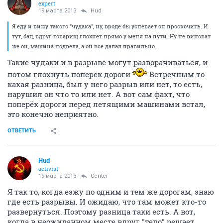
expert
19 марта 2013
Hud
Я еду и вижу такого "чудака", ну, вроде бы успевает он проскочить. И
тут, бац, вдруг товарищ глохнет прямо у меня на пути. Ну не виноват
же он, машина подвела, а он все далал правильно.
Такие чудаки и в разрыве могут разворачиваться, и
потом глохнуть поперёк дороги
Встречным то
какая разница, был у него разрыв или нет, то есть,
нарушил он что то или нет. А вот сам факт, что
поперёк дороги перед летящими машинами встал,
это конечно неприятно.
ОТВЕТИТЬ
Hud
activist
19 марта 2013
Center
Я так то, когда езжу по одним и тем же дорогам, знаю
где есть разрывы. И ожидаю, что там может кто-то
развернуться. Поэтому разница таки есть. А вот,
когда в неожиданном месте вдруг "тело" решает