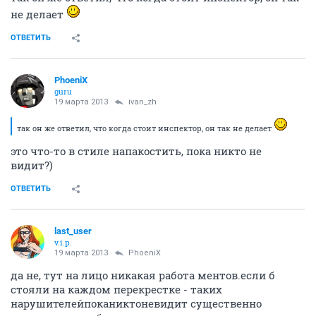
не делает
ОТВЕТИТЬ
PhoeniX
guru
19 марта 2013
ivan_zh
так он же ответил, что когда стоит инспектор, он так не делает
это что-то в стиле напакостить, пока никто не
видит?)
ОТВЕТИТЬ
last_user
v.i.p.
19 марта 2013
PhoeniX
да не, тут на лицо никакая работа ментов.если б
стояли на каждом перекрестке - таких
нарушителейпоканиктоневидит существенно