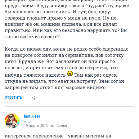
представим. Я еду и вижу такого "чудака", ну, вроде
бы успевает он проскочить. И тут, бац, вдруг
товарищ глохнет прямо у меня на пути. Ну не
виноват же он, машина подвела, а он все далал
правильно. Или как это безопасно нарушать то? Вы
точно все учитываете?
Когда до икэма еду, меня не редко особо одаренные
на повороте обгоняют на серпантине, под соточку
летя. Ерунда же. Вот заглохнет он или просто
повезет, и прилетит ему в лоб со встречки, что-
нибудь тяжелое надеюсь
Там как раз спуск,
откуда не видать, что едет на встречу. Знак обгон
запрещен там стоит для марсиан видимо.
ОТВЕТИТЬ
last_user
v.i.p.
19 марта 2013
Center
интересное определение - указал ментам на