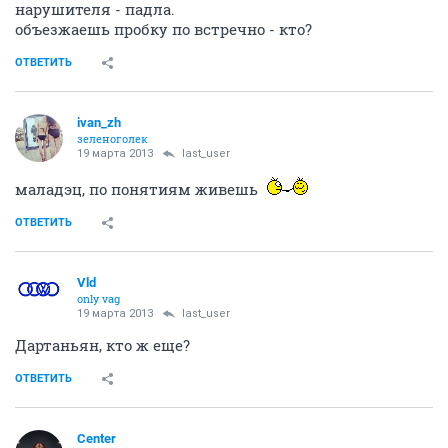
нарушителя - падла.
объезжаешь пробку по встречно - кто?
ОТВЕТИТЬ
ivan_zh
зеленоголек
19 марта 2013
last_user
маладэц, по понятиям живешь
ОТВЕТИТЬ
Vld
only vag
19 марта 2013
last_user
Дартаньян, кто ж еще?
ОТВЕТИТЬ
Center