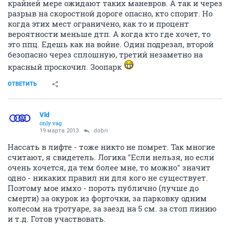
крайней мере ожидают таких маневров. А так и через
разрыв на скоростной дороге опасно, кто спорит. Но
когда этих мест ограничено, как то и процент
вероятности меньше дтп. А когда кто где хочет, то
это ппц. Едешь как на войне. Один подрезал, второй
безопасно через сплошную, третий незаметно на
красный проскочил. Зоопарк
ОТВЕТИТЬ
Vld
only vag
19 марта 2013
dobri
Нассать в лифте - тоже никто не помрет. Так многие
считают, я свидетель. Логика "Если нельзя, но если
очень хочется, да тем более мне, то можно" значит
одно - никаких правил ни для кого не существует.
Поэтому мое имхо - пороть публично (лучше до
смерти) за окурок из форточки, за парковку одним
колесом на тротуаре, за заезд на 5 см. за стоп линию
и т.д. Готов участвовать.