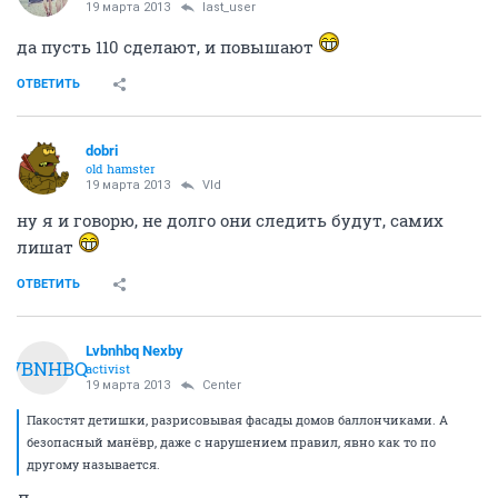
19 марта 2013
last_user
да пусть 110 сделают, и повышают
ОТВЕТИТЬ
dobri
old hamster
19 марта 2013
Vld
ну я и говорю, не долго они следить будут, самих
лишат
ОТВЕТИТЬ
Lvbnhbq Nexby
LVBNHBQ
activist
19 марта 2013
Center
Пакостят детишки, разрисовывая фасады домов баллончиками. А
безопасный манёвр, даже с нарушением правил, явно как то по
другому называется.