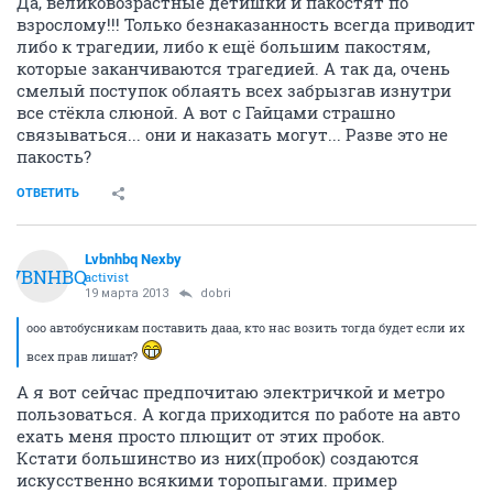
Да, великовозрастные детишки и пакостят по
взрослому!!! Только безнаказанность всегда приводит
либо к трагедии, либо к ещё большим пакостям,
которые заканчиваются трагедией. А так да, очень
смелый поступок облаять всех забрызгав изнутри
все стёкла слюной. А вот с Гайцами страшно
связываться... они и наказать могут... Разве это не
пакость?
ОТВЕТИТЬ
Lvbnhbq Nexby
LVBNHBQ
activist
19 марта 2013
dobri
ооо автобусникам поставить дааа, кто нас возить тогда будет если их
всех прав лишат?
А я вот сейчас предпочитаю электричкой и метро
пользоваться. А когда приходится по работе на авто
ехать меня просто плющит от этих пробок.
Кстати большинство из них(пробок) создаются
искусственно всякими торопыгами. пример