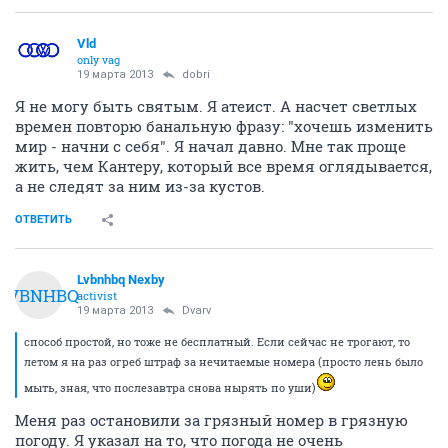
Vld
only vag
19 марта 2013
dobri
Я не могу быть святым. Я атеист. А насчет светлых
времен повторю банальную фразу: "хочешь изменить
мир - начни с себя". Я начал давно. Мне так проще
жить, чем Кантеру, который все время оглядывается,
а не следят за ним из-за кустов.
ОТВЕТИТЬ
Lvbnhbq Nexby
LVBNHBQ
activist
19 марта 2013
Dvarv
способ простой, но тоже не бесплатный. Если сейчас не трогают, то
летом я на раз огреб штраф за нечитаемые номера (просто лень было
мыть, зная, что послезавтра снова нырять по уши)
Меня раз остановили за грязный номер в грязную
погоду. Я указал на то, что погода не очень