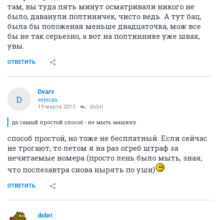
там, вы туда пять минут осматривали никого не
было, даванули полтиничек, чисто ведь. А тут бац,
была бы положеная меньше двадцаточка, мож все
бы не так серьезно, а вот на полтиннике уже швах,
увы.
ОТВЕТИТЬ
Dvarv
D
veteran
19 марта 2013
dobri
да самый простой способ - не мыть машину
способ простой, но тоже не бесплатный. Если сейчас
не трогают, то летом я на раз огреб штраф за
нечитаемые номера (просто лень было мыть, зная,
что послезавтра снова нырять по уши)
ОТВЕТИТЬ
dobri