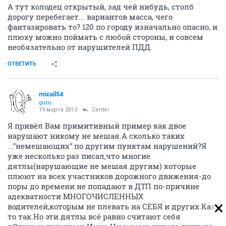
А тут колодец открытый, зад чей нибудь, столб
дорогу перебегает... вариантов масса, чего
фантазировать то? 120 по городу изначально опасно, и
плюху можно поймать с любой стороны, и совсем
необязательно от нарушителей ПДД.
ОТВЕТИТЬ
mixail54
guru
19 марта 2013
Center
Я привёл Вам примитивный пример как двое
нарушают никому не мешая.А сколько таких
...''немешающих'' по другим пунктам нарушений?Я
уже несколько раз писал,что многие
дятлы(нарушающие не мешая другим) которые
плюют на всех участников дорожного движения-до
поры до времени не попадают в ДТП по-причине
адекватности МНОГОЧИСЛЕННЫХ
водителей,которым не плевать на СЕБЯ и других.Как-
то так.Но эти дятлы всё равно считают себя