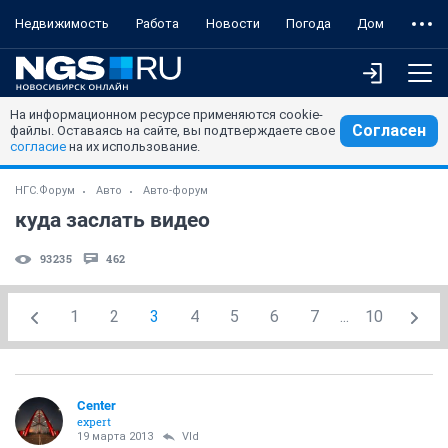
Недвижимость
Работа
Новости
Погода
Дом
На информационном ресурсе применяются cookie-
Согласен
файлы. Оставаясь на сайте, вы подтверждаете свое
согласие
на их использование.
НГС.Форум
Авто
Авто-форум
куда заслать видео
93235
462
1
2
3
4
5
6
7
...
10
Center
expert
19 марта 2013
Vld