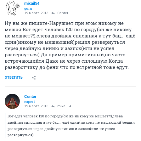
mixail54
guru
19 марта 2013
Center
Ну вы же пишите-Нарушает при этом никому не
мешая!Вот едет человек 120 по городу(он же никому
не мешает?!),слева двойная сплошная а тут бац... ещё
один(никому не мешающий)решил развернуться
через двойную линию и захлох(или не успел
развернуться).Да пример примитивный,но часто
встречающийся.Даже не через сплошную.Когда
разворотчику до фени что по встречной тоже едут.
ОТВЕТИТЬ
Center
expert
19 марта 2013
mixail54
Вот едет человек 120 по городу(он же никому не мешает?!),слева
двойная сплошная а тут бац... ещё один(никому не мешающий)решил
развернуться через двойную линию и захлох(или не успел
развернуться).