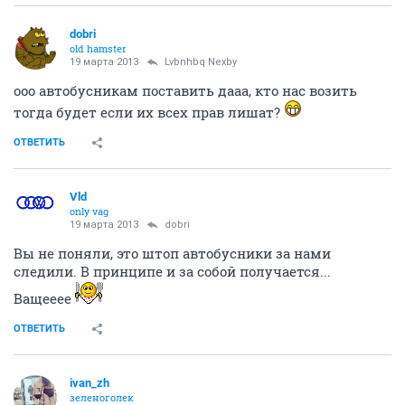
dobri
old hamster
19 марта 2013
Lvbnhbq Nexby
ооо автобусникам поставить дааа, кто нас возить
тогда будет если их всех прав лишат?
ОТВЕТИТЬ
Vld
only vag
19 марта 2013
dobri
Вы не поняли, это штоп автобусники за нами
следили. В принципе и за собой получается...
Ващееее
ОТВЕТИТЬ
ivan_zh
зеленоголек