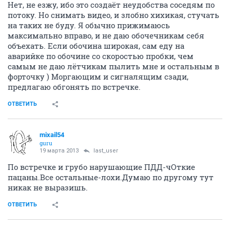
Нет, не езжу, ибо это создаёт неудобства соседям по
потоку. Но снимать видео, и злобно хихикая, стучать
на таких не буду. Я обычно прижимаюсь
максимально вправо, и не даю обочечникам себя
объехать. Если обочина широкая, сам еду на
аварийке по обочине со скоростью пробки, чем
самым не даю лётчикам пылить мне и остальным в
форточку ) Моргающим и сигналящим сзади,
предлагаю обгонять по встречке.
ОТВЕТИТЬ
mixail54
guru
19 марта 2013
last_user
По встречке и грубо нарушающие ПДД-чОткие
пацаны.Все остальные-лохи.Думаю по другому тут
никак не выразишь.
ОТВЕТИТЬ