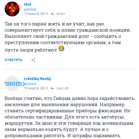
Hud
activist
19 марта 2013
dobri
Так он того парня жить и не учит, как раз
совершенствует себя в плане гражданской позиции.
Выполняет свой гражданский долг - сообщить о
преступлении соответствующим органам, а там
пусть люди работают
ОТВЕТИТЬ
Lvbnhbq Nexby
LVBNHBQ
activist
19 марта 2013
ivan_zh
Вообще считаю, что Гайцам давно пора задействовать
население для выявления нарушений. Например
ставить сертифицированные приборы фиксации. Не
обязательно частникам. Для этого есть автобусы,
маршрутки. За одно и эти товарищи под всевидящим
оком нормально ездить будут. А лучше и с
добровольцами работать. И штрафы поднимать.