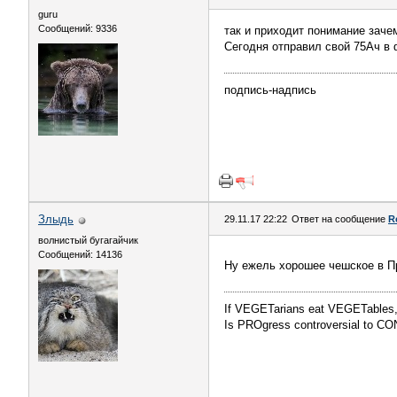
guru
Сообщений: 9336
так и приходит понимание заче
Сегодня отправил свой 75Ач в ф
подпись-надпись
Злыдь
29.11.17 22:22
Ответ на сообщение
R
волнистый бугагайчик
Сообщений: 14136
Ну ежель хорошее чешское в Пр
If VEGETarians eat VEGETables,
Is PROgress controversial to CO