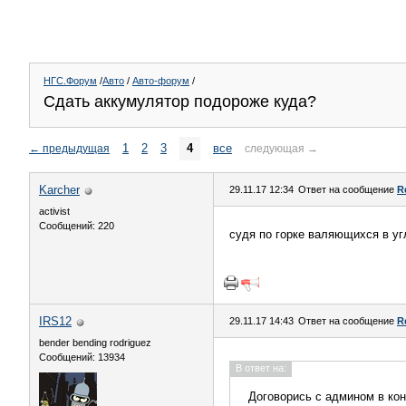
НГС.Форум
/
Авто
/
Авто-форум
/
Сдать аккумулятор подороже куда?
1
2
3
4
все
←
предыдущая
следующая
→
Karcher
29.11.17 12:34
Ответ на сообщение
R
activist
Сообщений: 220
судя по горке валяющихся в уг
IRS12
29.11.17 14:43
Ответ на сообщение
R
bender bending rodriguez
Сообщений: 13934
В ответ на:
Договорись с админом в конт