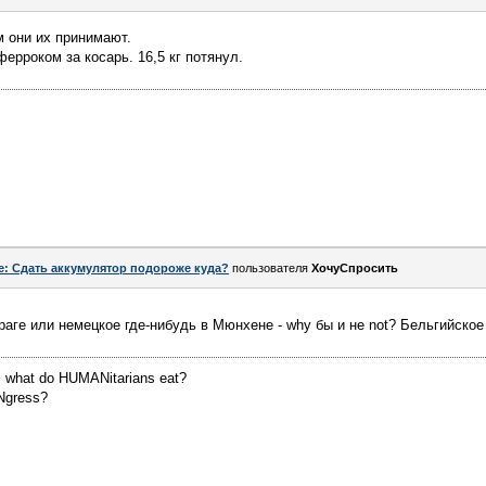
м они их принимают.
ерроком за косарь. 16,5 кг потянул.
e: Сдать аккумулятор подороже куда?
пользователя
ХочуСпросить
аге или немецкое где-нибудь в Мюнхене - why бы и не not? Бельгийское 
 what do HUMANitarians eat?
Ngress?