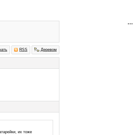
чать
RSS
Деревом
атарейки, их тоже