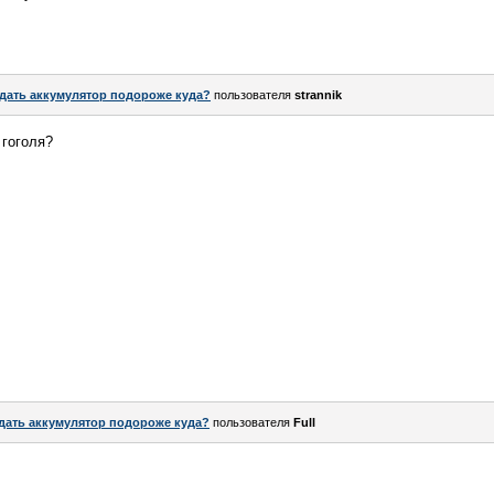
дать аккумулятор подороже куда?
пользователя
strannik
 гоголя?
дать аккумулятор подороже куда?
пользователя
Full