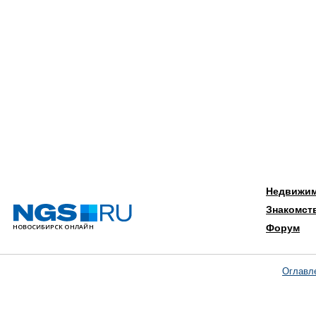
Недвижи
Знакомст
Форум
Оглавл