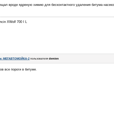
бещал вроде ядреную химию для бесконтактного удаления битума насеко
cin XWolf 700 I L
e: МЕГАВТОМОЙКА-2
пользователя
demien
ов все пороги в битуме.