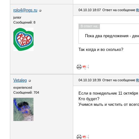
rolo4@ngs.ru
04.10.10 18:07
Ответ на сообщение
R
junior
Сообщений: 8
В ответ на:
Пока два предложения - ден
Так когда и во сколько?
Vetaleg
04.10.10 18:39
Ответ на сообщение
R
experienced
Сообщений: 704
Если в понедельник 11 октября
Кто будет?
Учимся мыть и чистить от всего