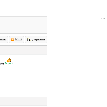
чать
RSS
Деревом
том