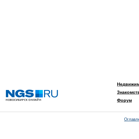
Недвижи
Знакомст
Форум
Оглавл