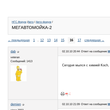
НГС.Форум
/
Авто
/
Авто-форум
/
МЕГАВТОМОЙКА-2
1
..
12
13
14
15
16
17
←
предыдущая
следующая
→
dаb
02.10.10 20:44
Ответ на сообщение
М
veteran
Сообщений: 1413
Сегодня мылся с химией Koch,
demien
02.10.10 21:09
Ответ на сообщение
М