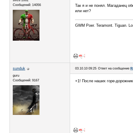
since 2002
Сообщений: 14056
Так я и не понял. Магаданец о
или нет?
GWM Poer. Teramont. Tiguan. Lon
sunduk
03.10.10 09:25
Ответ на сообщение
R
guru
Сообщений: 9167
+1! После наших горе-дорожник