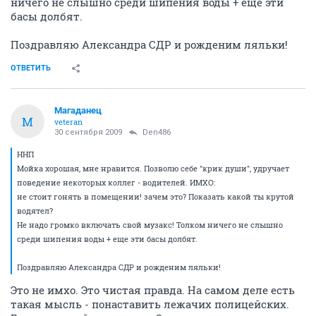
ничего не слышно среди шипения воды + еще эти
басы долбят.
Поздравляю Александра СДР и рожденим ляльки!
ОТВЕТИТЬ
Магаданец
М
veteran
30 сентября 2009
Den486
ННП
Мойка хорошая, мне нравится. Позволю себе "крик души", удручает
поведение некоторых коллег - водителей. ИМХО:
не стоит гонять в помещении! зачем это? Показать какой ты крутой
водятел?
Не надо громко включать свой музакс! Толком ничего не слышно
среди шипения воды + еще эти басы долбят.
Поздравляю Александра СДР и рожденим ляльки!
Это не имхо. Это чистая правда. На самом деле есть
такая мысль - понаставить лежачих полицейских.