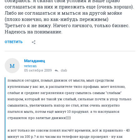
собираюсь. Я сказал свои условия и Ваше право
соглашаться на них и приезжать еще (очень хорошо).
Либо не соглашаться и мыться на другой мойке
(плохо конечно, но как-нибудь переживем)
Третьего я не вижу. Ничего личного, только бизнес.
Надеюсь на понимание.
ОТВЕТИТЬ
Магаданец
М
veteran
05 октября 2009
dаb
помылся сегодня, помыл движок от мысла, мыл средством
купленным у вас же, в распылителе типо профама. моет неплохо,
слабые и средние загрязнения сразу смылись самым "слабым"
напором, который не такой уж слабый, сильные почти в упор только
смывались, увеличивать напор не стал, итак очень аккуратно
пытался мыть, потом ещё минут 10 продувал. а то наслушался
страшилок про залитые движки))))
я вот только не совсем понял насчёт времени, всё ж правильно - 40
минут за 100 р.? я по часам на телефоне вроде проверил - ну как