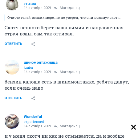
veteran
14 октября 2009
Магаданец
Очистителей всяких море, но не уверен, что они возьмут скотч..
Скотч неплохо берет ваша химия и направленная
струя воды, сам так оттирал.
ОТВЕТИТЬ
шиномонтажница
junior
14 октября 2009
Магаданец
бензин калоша есть в шиномонтажке, ребята дадут,
если очень надо
ОТВЕТИТЬ
WonderfuI
experienced
14 октября 2009
Магаданец
и у меня скотч ни как не отмывается, да и вообще