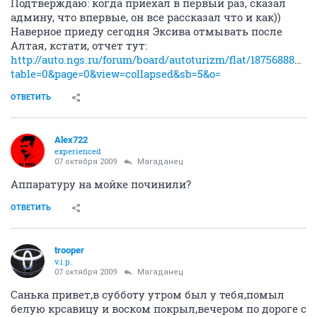
Подтверждаю: когда приехал в первый раз, сказал
админу, что впервые, он все рассказал что и как))
Наверное приеду сегодня Эксива отмывать после
Алтая, кстати, отчет тут:
http://auto.ngs.ru/forum/board/autoturizm/flat/1875688881/pa
table=0&page=0&view=collapsed&sb=5&o=
ОТВЕТИТЬ
Alex722
experienced
07 октября 2009
Магаданец
Аппаратуру на мойке починили?
ОТВЕТИТЬ
trooper
v.i.p.
07 октября 2009
Магаданец
Санька привет,в субботу утром был у тебя,помыл
белую крсавицу и воском покрыл,вечером по дороге с