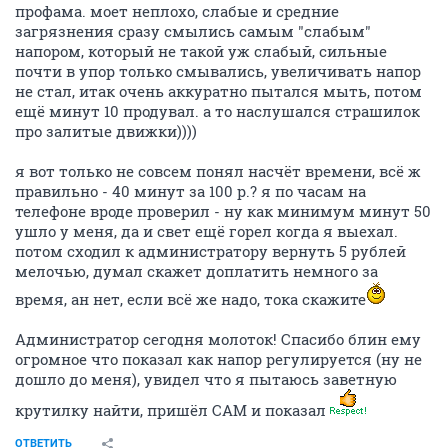
профама. моет неплохо, слабые и средние
загрязнения сразу смылись самым "слабым"
напором, который не такой уж слабый, сильные
почти в упор только смывались, увеличивать напор
не стал, итак очень аккуратно пытался мыть, потом
ещё минут 10 продувал. а то наслушался страшилок
про залитые движки))))
я вот только не совсем понял насчёт времени, всё ж
правильно - 40 минут за 100 р.? я по часам на
телефоне вроде проверил - ну как минимум минут 50
ушло у меня, да и свет ещё горел когда я выехал.
потом сходил к администратору вернуть 5 рублей
мелочью, думал скажет доплатить немного за
время, ан нет, если всё же надо, тока скажите
Администратор сегодня молоток! Спасибо блин ему
огромное что показал как напор регулируется (ну не
дошло до меня), увидел что я пытаюсь заветную
крутилку найти, пришёл САМ и показал
ОТВЕТИТЬ