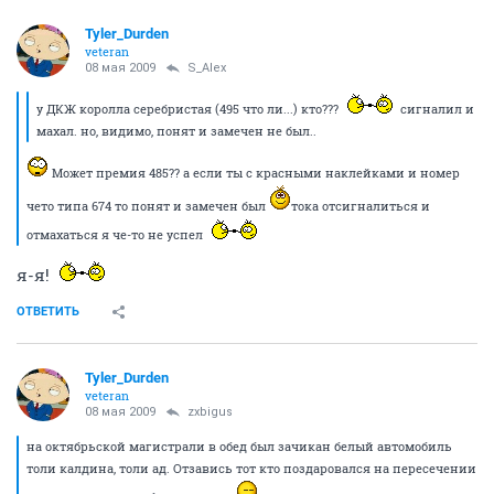
Tyler_Durden
veteran
08 мая 2009
S_Alex
у ДКЖ королла серебристая (495 что ли...) кто???
сигналил и
махал. но, видимо, понят и замечен не был..
Может премия 485?? а если ты с красными наклейками и номер
чето типа 674 то понят и замечен был
тока отсигналиться и
отмахаться я че-то не успел
я-я!
ОТВЕТИТЬ
Tyler_Durden
veteran
08 мая 2009
zxbigus
на октябрьской магистрали в обед был зачикан белый автомобиль
толи калдина, толи ад. Отзавись тот кто поздаровался на пересечении