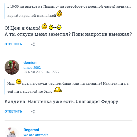
в 10-30 на выезде из Пашино (на светофоре от военной части) зачикан
кариб с красной наклейкой
О! Цеж я былъ!
А ты откуда меня заметил? Поди напротив выезжал?
ОТВЕТИТЬ
demien
since 2002
07 мая 2009
7777
Наш
а вы на сузуки черном были или на калдине? Наклеек ни на
той ни на другой не было
Калдина. Нашлёпка уже есть, благодаря Федору.
ОТВЕТИТЬ
Begemot
we are animal's