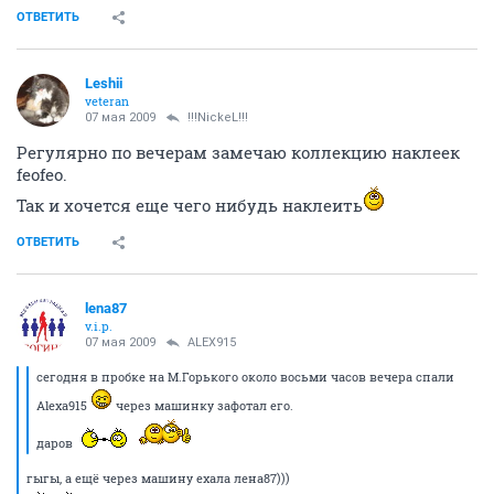
ОТВЕТИТЬ
Leshii
veteran
07 мая 2009
!!!NickeL!!!
Регулярно по вечерам замечаю коллекцию наклеек
feofeo.
Так и хочется еще чего нибудь наклеить
ОТВЕТИТЬ
lena87
v.i.p.
07 мая 2009
ALEX915
сегодня в пробке на М.Горького около восьми часов вечера спали
Alexa915
через машинку зафотал его.
даров
гыгы, а ещё через машину ехала лена87)))