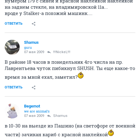
нумером 179 с синей и красной наклейкой наклейкой
на заднем стекле, на владимировской 11а...
вроде у Stalker-а похожий машинк....
ОТВЕТИТЬ
Shamus
guru
07 мая 2009
!!!NickeL!!!
В районе 18 часов в понедельник 4го числа на пр.
Лаврентьева чуток пибикнул SHUSH. Ты еще какое-то
время за мной ехал, заметил?
ОТВЕТИТЬ
Begemot
we are animal's
07 мая 2009
Shamus
в 10-30 на выезде из Пашино (на светофоре от военной
части) зачикан кариб с красной наклейкой