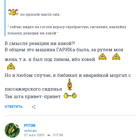
по просьбе march catа :
" сейчас видел на гоголя веросу серебристую, сигналил, наклейку
показал, реакции ни какой."
В смысле реакции ни какой?!
В общем это машина ГАРИКа была, за рулем моя
жена, т.к. я был под пивом, ибо хокей
Но в любом случае, я бибикал и аварийкой моргал с
пассажирского сиденья
Так шта привет-привет
ОТВЕТИТЬ
PIT0N
veteran
07 мая 2009
PIT0N