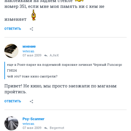
наклейками на заднем стекле
номер 351, если мне моя память ни с кем не
изменяет
ОТВЕТИТЬ
мнение
veteran
07 мая 2009
AJIeX
еще в Роял-парке на подземной парковке зачикал Черный Funcargo
ГН024
чей это? тоже кино смотрели?
Привет! Не кино, мы просто заезжали по магазам
пройтись.
ОТВЕТИТЬ
Psy-Scanner
veteran
07 мая 2009
Begemot