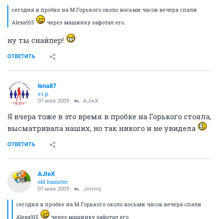
сегодня в пробке на М.Горького около восьми часов вечера спали
Alexa915
через машинку зафотал его.
ну ты снайпер!
ОТВЕТИТЬ
lena87
v.i.p.
07 мая 2009
AJIeX
Я вчера тоже в это время в пробке на Горького стояла,
высматривала наших, но так никого и не увидела
ОТВЕТИТЬ
AJIeX
old hamster
07 мая 2009
Jimmy
сегодня в пробке на М.Горького около восьми часов вечера спали
Alexa915
через машинку зафотал его.