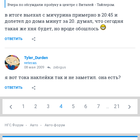
Вчера по обсуждали пробуку в центре с Виталей - Тайлером.
в итоге выехал с мичурина примерно в 20:45 и
долетел до дома минут за 20. думал, что сегодня
такая же хня будет, но вроде обошлось
ОТВЕТИТЬ
Tyler_Durden
veteran
08 мая 2009
zxbigus
я вот тока наклейки так и не заметил. она есть?
ОТВЕТИТЬ
1
2
3
4
5
6
7
...
21
НГС.Форум
Авто
Авто-форум