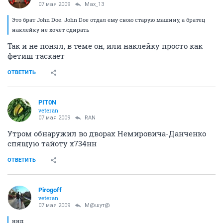
07 мая 2009
Max_13
Это брат John Doe. John Doe отдал ему свою старую машину, а братец
наклейку не хочет сдирать
Так и не понял, в теме он, или наклейку просто как
фетиш таскает
ОТВЕТИТЬ
PIT0N
veteran
07 мая 2009
RAN
Утром обнаружил во дворах Немировича-Данченко
спящую тайоту х734нн
ОТВЕТИТЬ
Pirogoff
veteran
07 мая 2009
М@шут@
ннп