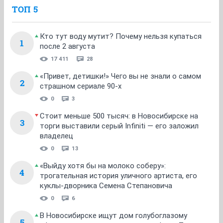
ТОП 5
Кто тут воду мутит? Почему нельзя купаться
1
после 2 августа
17 411
28
«Привет, детишки!» Чего вы не знали о самом
2
страшном сериале 90-х
0
3
Стоит меньше 500 тысяч: в Новосибирске на
3
торги выставили серый Infiniti — его заложил
владелец
0
13
«Выйду хотя бы на молоко соберу»:
4
трогательная история уличного артиста, его
куклы-дворника Семена Степановича
0
6
В Новосибирске ищут дом голубоглазому
5