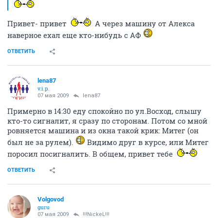
Привет- привет
А через машину от Алекса
наверное ехал еще кто-нибудь с АФ
ОТВЕТИТЬ
lena87
v.i.p.
07 мая 2009
lena87
Примерно в 14:30 еду спокойно по ул.Восход, слышу
кто-то сигналит, я сразу по сторонам. Потом со мной
ровняется машина и из окна такой крик: Митег (он
был не за рулем).
Видимо друг в курсе, или Митег
поросил посигналить. В общем, привет тебе
ОТВЕТИТЬ
Volgovod
guru
07 мая 2009
!!!NickeL!!!