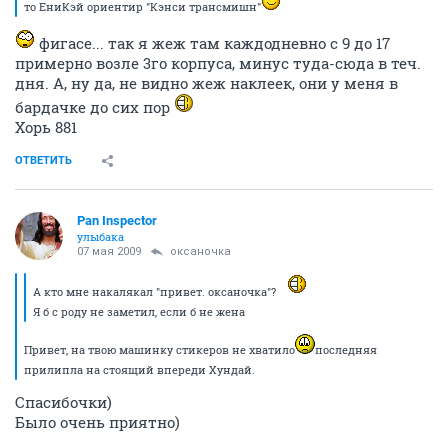
то ЕниКэй ориентир "Кэнси трансмишн"
фигасе... так я жеж там каждодневно с 9 до 17
примерно возле 3го корпуса, минус туда-сюда в теч.
дня. А, ну да, не видно жеж наклеек, они у меня в
бардачке до сих пор
Хорь 881
ОТВЕТИТЬ
Pan Inspector
улыбака
07 мая 2009
оксаночка
А кто мне накалякал "привет. оксаночка"?
Я б с роду не заметил, если б не жена
Привет, на твою машинку стикеров не хватило
последняя
прилипла на стоящий впереди Хундай.
Спасибочки)
Было очень приятно)