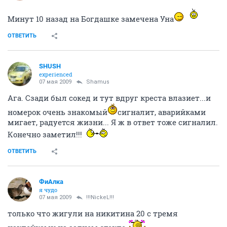
Минут 10 назад на Богдашке замечена Уна
ОТВЕТИТЬ
SHUSH
experienced
07 мая 2009
Shamus
Ага. Сзади был сокед и тут вдруг креста влазиет...и
номерок очень знакомый
сигналит, аварийками
мигает, радуется жизни... Я ж в ответ тоже сигналил.
Конечно заметил!!!
ОТВЕТИТЬ
ФиАлка
я чудо
07 мая 2009
!!!NickeL!!!
только что жигули на никитина 20 с тремя