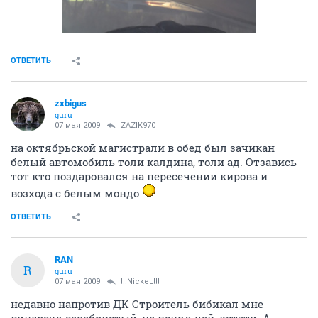
ОТВЕТИТЬ
zxbigus
guru
07 мая 2009
ZAZIK970
на октябрьской магистрали в обед был зачикан
белый автомобиль толи калдина, толи ад. Отзавись
тот кто поздаровался на пересечении кирова и
возхода с белым мондо
ОТВЕТИТЬ
RAN
R
guru
07 мая 2009
!!!NickeL!!!
недавно напротив ДК Строитель бибикал мне
вингроуд серебристый, не понял чей ,кстати. А