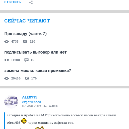
ОТВЕТИТЬ
СЕЙЧАС ЧИТАЮТ
Про засаду (часть 7)
4738
220
подписывать выговор или нет
11208
10
замена масла: какая промывка?
20466
176
ALEX915
experienced
07 мая 2009
AJIeX
сегодня в пробке на М.Горького около восьми часов вечера спали
Alexa915
через машинку зафотал его.