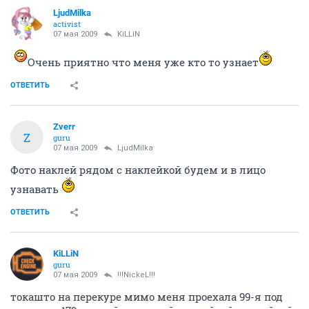
LjudMilka
activist
07 мая 2009
KiLLiN
Очень приятно что меня уже кто то узнает
ОТВЕТИТЬ
Zverr
Z
guru
07 мая 2009
LjudMilka
Фото наклей рядом с наклейкой будем и в лицо
узнавать
ОТВЕТИТЬ
KiLLiN
guru
07 мая 2009
!!!NickeL!!!
токашто на перекуре мимо меня проехала 99-я под