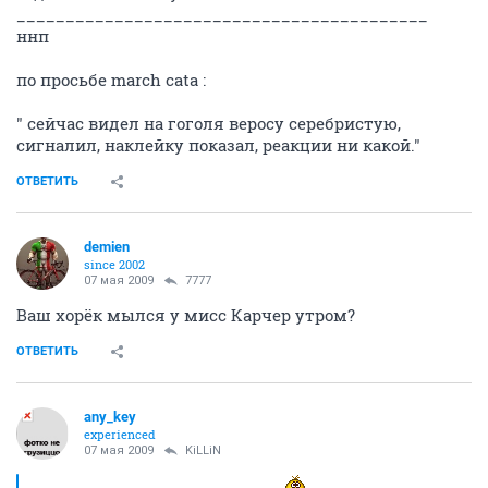
__________________________________________
ннп
по просьбе march catа :
" сейчас видел на гоголя веросу серебристую,
сигналил, наклейку показал, реакции ни какой."
ОТВЕТИТЬ
demien
since 2002
07 мая 2009
7777
Ваш хорёк мылся у мисс Карчер утром?
ОТВЕТИТЬ
any_key
experienced
07 мая 2009
KiLLiN