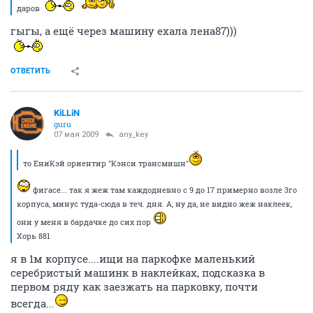
даров
гыгы, а ещё через машину ехала лена87)))
ОТВЕТИТЬ
KiLLiN
guru
07 мая 2009
any_key
то ЕниКэй ориентир "Кэнси трансмишн"
фигасе... так я жеж там каждодневно с 9 до 17 примерно возле 3го
корпуса, минус туда-сюда в теч. дня. А, ну да, не видно жеж наклеек,
они у меня в бардачке до сих пор
Хорь 881
я в 1м корпусе....ищи на паркофке маленький
серебристый машинк в наклейках, подсказка в
первом ряду как заезжать на парковку, почти
всегда...