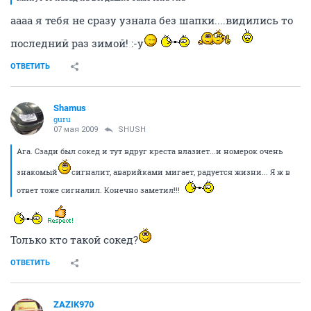
аааа я тебя не сразу узнала без шапки....видились то
последний раз зимой! :-y
ОТВЕТИТЬ
Shamus
guru
07 мая 2009
SHUSH
Ага. Сзади был сокед и тут вдруг креста влазиет...и номерок очень
знакомый
сигналит, аварийками мигает, радуется жизни... Я ж в
ответ тоже сигналил. Конечно заметил!!!
Только кто такой сокед?
ОТВЕТИТЬ
ZAZIK970