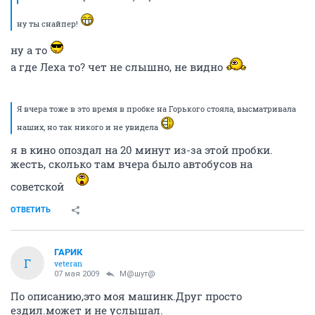
ну ты снайпер!
ну а то
а где Леха то? чет не слышно, не видно
Я вчера тоже в это время в пробке на Горького стояла, высматривала
наших, но так никого и не увидела
я в кино опоздал на 20 минут из-за этой пробки.
жесть, сколько там вчера было автобусов на
советской
ОТВЕТИТЬ
ГАРИК
Г
veteran
07 мая 2009
М@шут@
По описанию,это моя машинк.Друг просто
ездил.может и не услышал.