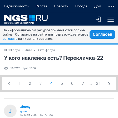
Недвижимость
Работа
Новости
Погода
Дом
На информационном ресурсе применяются cookie-
Согласен
файлы. Оставаясь на сайте, вы подтверждаете свое
согласие
на их использование.
НГС.Форум
Авто
Авто-форум
У кого наклейка есть? Перекличка-22
165220
1006
1
2
3
4
5
6
7
...
21
Jimmy
J
guru
07 мая 2009
AJIeX