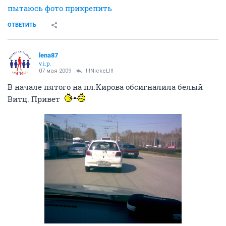
пытаюсь фото прикрепить
ОТВЕТИТЬ
lena87
v.i.p.
07 мая 2009
!!!NickeL!!!
В начале пятого на пл.Кирова обсигналила белый
Витц. Привет