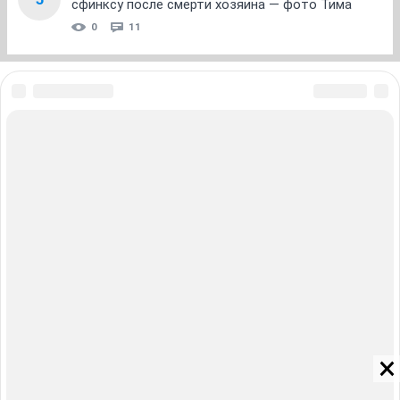
сфинксу после смерти хозяина — фото Тима
0
11
ЗНАКОМСТВА В НОВОСИБИРСКЕ
ПОГОДА В НОВОСИБИРСКЕ
ПРОБКИ В НОВОСИБИРСКЕ
ФОРУМЫ В НОВОСИБИРСКЕ
ТЕЛЕПРОГРАММА В НОВОСИБИРСКЕ
АФИША В НОВОСИБИРСКЕ
ГОРОСКОП
КУРСЫ ВАЛЮТ В НОВОСИБИРСКЕ
ТУРИЗМ В НОВОСИБИРСКЕ
ПРОМОКОДЫ В НОВОСИБИРСКЕ
РЕКЛАМА В НОВОСИБИРСКЕ
Полная версия
Справочник пользователя НГС