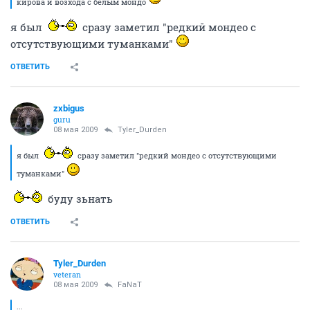
кирова и возхода с белым мондо
я был
сразу заметил "редкий мондео с
отсутствующими туманками"
ОТВЕТИТЬ
zxbigus
guru
08 мая 2009
Tyler_Durden
я был
сразу заметил "редкий мондео с отсутствующими
туманками"
буду зьнать
ОТВЕТИТЬ
Tyler_Durden
veteran
08 мая 2009
FaNaT
...