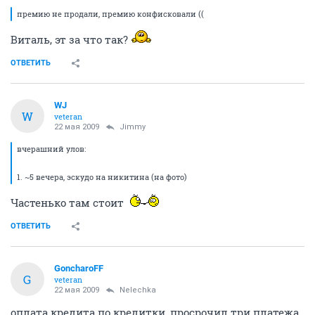
премию не продали, премию конфисковали ((
Виталь, эт за что так?
ОТВЕТИТЬ
WJ
W
veteran
22 мая 2009
Jimmy
вчерашний улов:
1. ~5 вечера, эскудо на никитина (на фото)
Частенько там стоит
ОТВЕТИТЬ
GoncharoFF
G
veteran
22 мая 2009
Nelechka
оплата кредита по кредитки, просрочил три платежа