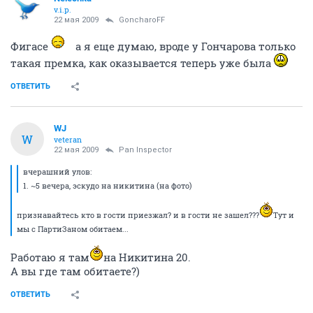
v.i.p.
22 мая 2009
GoncharoFF
Фигасе
а я еще думаю, вроде у Гончарова только
такая премка, как оказывается теперь уже была
ОТВЕТИТЬ
WJ
W
veteran
22 мая 2009
Pan Inspector
вчерашний улов:
1. ~5 вечера, эскудо на никитина (на фото)
признавайтесь кто в гости приезжал? и в гости не зашел???
Тут и
мы с ПартиЗаном обитаем...
Работаю я там
на Никитина 20.
А вы где там обитаете?)
ОТВЕТИТЬ