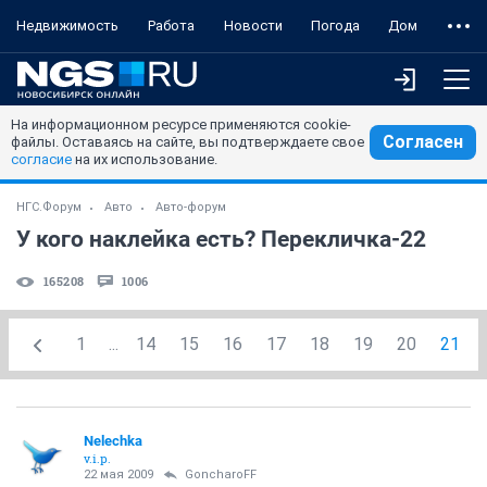
Недвижимость
Работа
Новости
Погода
Дом
На информационном ресурсе применяются cookie-
Согласен
файлы. Оставаясь на сайте, вы подтверждаете свое
согласие
на их использование.
НГС.Форум
Авто
Авто-форум
У кого наклейка есть? Перекличка-22
165208
1006
1
...
14
15
16
17
18
19
20
21
Nelechka
v.i.p.
22 мая 2009
GoncharoFF