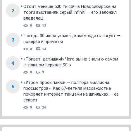
Стоит меньше 500 тысяч: в Новосибирске на
2
торги выставили серый Infiniti — его заложил
владелец
0
13
Погода 30 июля укажет, каким ждать август —
3
поверья и приметы
0
13
«Привет, детишки!» Чего вы не знали о самом
4
страшном сериале 90-х
0
3
«Утром просыпаюсь — полтора миллиона
5
просмотров». Как 67-летняя массажистка
покоряет интернет танцами на шпильках — ее
секрет
0
26