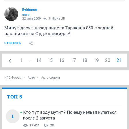
Evidence
guru
22 мая 2009
!!!NickeL!!!
Минут десят назад видела Таракана 850 с задней
наклейкой на Орджоникидзе!
ОТВЕТИТЬ
1
...
14
15
16
17
18
19
20
21
НГС.Форум
Авто
Авто-форум
ТОП 5
Кто тут воду мутит? Почему нельзя купаться
1
после 2 августа
17 411
28