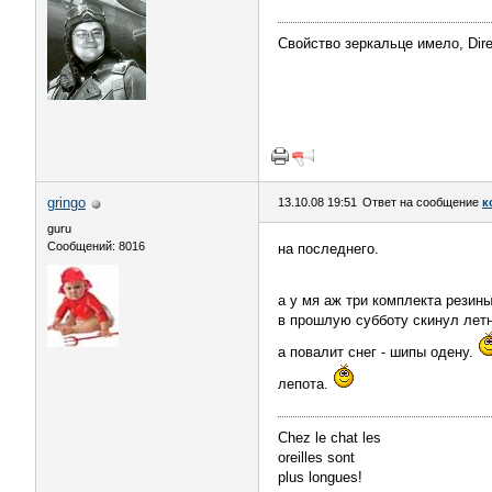
Свойство зеркальце имело, Direc
gringo
13.10.08 19:51
Ответ на сообщение
к
guru
Сообщений: 8016
на последнего.
а у мя аж три комплекта резин
в прошлую субботу скинул летн
а повалит снег - шипы одену.
лепота.
Chez le chat les
oreilles sont
plus longues!