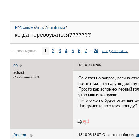
НГС.Форум
/
Авто
/
Авто-форум
/
когда переобуваться???????
1
2
3
4
5
6
7
..
24
←
предыдущая
следующая
→
ab
13.10.08 18:05
activist
Сообщений: 369
Собственно вопрос, резина отъ
покататься эти пару недель-ну
Просто как вспомню первый гол
утро машинка нужна.
Ничего же не будет этим шипам 
Что думаете по этому поводу?
Andron_
13.10.08 18:07
Ответ на сообщение
к