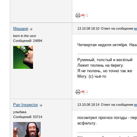
Мишаня
13.10.08 18:10
Ответ на сообщение
к
born in the ussr
Сообщений: 24894
Четвертая неделя октября. Наз
Румяный, толстый и весёлый
Лежит тюлень на берегу.
Я не тюлень, но точно так же
Могу. (с) чьё-то
Pan Inspector
13.10.08 18:14
Ответ на сообщение
к
улыбака
Сообщений: 53714
посомтрел прогноз погоды - пе
асфальту..