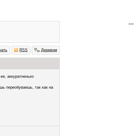
чать
RSS
Деревом
ее, аккуратненько
шь переобуваешь, так как на