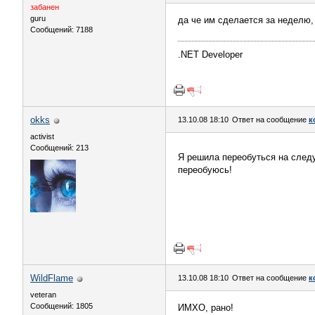
забанен
guru
да че им сделается за неделю,
Сообщений: 7188
.NET Developer
okks
13.10.08 18:10
Ответ на сообщение
к
activist
Сообщений: 213
Я решила переобуться на сле
переобуюсь!
WildFlame
13.10.08 18:10
Ответ на сообщение
к
veteran
Сообщений: 1805
ИМХО, рано!