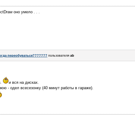
tDraw оно умело . . .
огда переобуваться???????
пользователя
ab
ы.
и вся на дисках.
юю - одел всесезонку (40 минут работы в гараже).