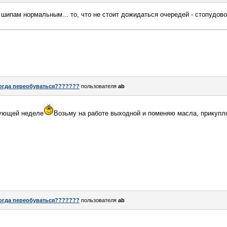
 шипам нормальным... то, что не стоит дожидаться очередей - стопудово
огда переобуваться???????
пользователя
ab
дующей неделе
Возьму на работе выходной и поменяю масла, прикупл
огда переобуваться???????
пользователя
ab