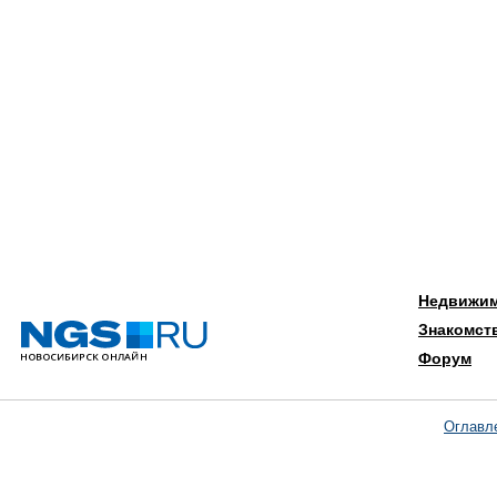
Недвижи
Знакомст
Форум
Оглавл