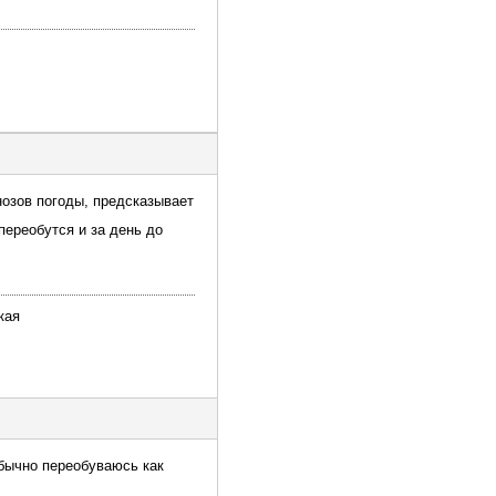
нозов погоды, предсказывает
переобутся и за день до
кая
обычно переобуваюсь как