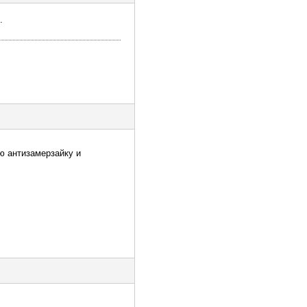
.
ю антизамерзайку и