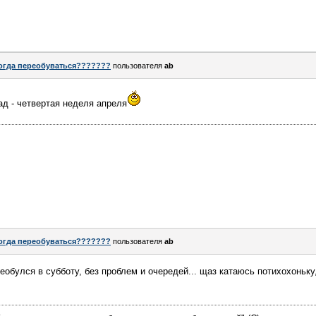
огда переобуваться???????
пользователя
ab
ад - четвертая неделя апреля
огда переобуваться???????
пользователя
ab
реобулся в субботу, без проблем и очередей... щаз катаюсь потихохоньк