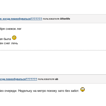
e: когда переобуваться???????
пользователя
Afterlife
бря снежок лег
ая была
ен снег лечь
огда переобуваться???????
пользователя
ab
ез очереди. Недельку на метро поезжу зато без забот.