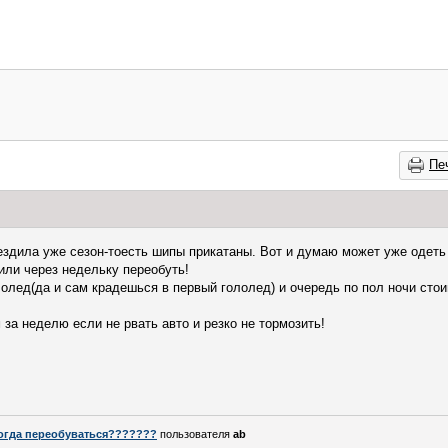
Пе
ездила уже сезон-тоесть шипы прикатаны. Вот и думаю может уже одеть 
 или через недельку переобуть!
олед(да и сам крадешься в первый гололед) и очередь по пол ночи стои
за неделю если не рвать авто и резко не тормозить!
огда переобуваться???????
пользователя
ab