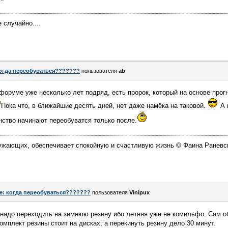
 случайно....
огда переобуваться???????
пользователя
ab
 форуме уже несколько лет подряд, есть пророк, который на основе прог
Пока что, в ближайшие десять дней, нет даже намёка на таковой.
А 
нство начинают переобуватся только после.
ружающих, обеспечивает спокойную и счастливую жизнь © Фаина Раневс
e: когда переобуваться???????
пользователя
Vinipux
 надо переходить на зимнюю резину ибо летняя уже не комильфо. Сам 
омплект резины стоит на дисках, а перекинуть резину дело 30 минут.