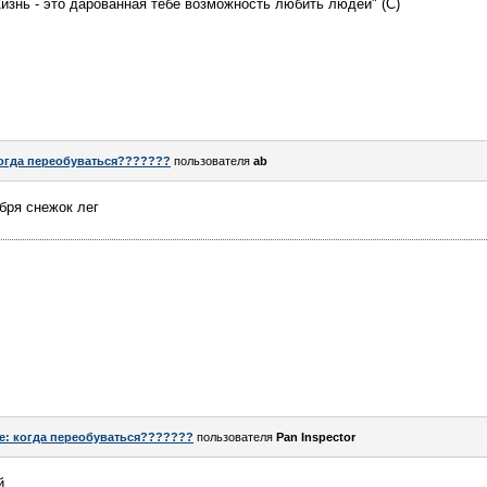
Жизнь - это дарованная тебе возможность любить людей" (С)
огда переобуваться???????
пользователя
ab
бря снежок лег
e: когда переобуваться???????
пользователя
Pan Inspector
й.