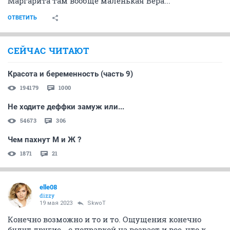
Маргарита там вообще маленькая Вера...
ОТВЕТИТЬ
СЕЙЧАС ЧИТАЮТ
Красота и беременность (часть 9)
194179
1000
Не ходите деффки замуж или...
54673
306
Чем пахнут М и Ж ?
1871
21
elle08
dizzy
19 мая 2023
SkwоT
Конечно возможно и то и то. Ощущения конечно
будут другие - с поправкой на возраст и все, что к