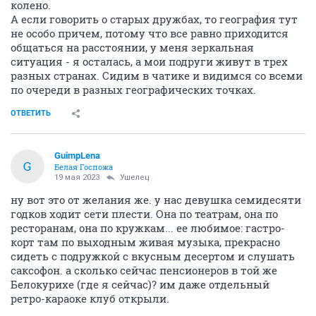
колено.
А если говорить о старых дружбах, то география тут
не особо причем, потому что все равно приходится
общаться на расстоянии, у меня зеркальная
ситуация - я осталась, а мои подруги живут в трех
разных странах. Сидим в чатике и видимся со всеми
по очереди в разных географических точках.
ОТВЕТИТЬ
GuimpLena
G
Белая Госпожа
19 мая 2023
Ушелец
ну вот это от желания же. у нас девушка семидесяти
годков ходит сети плести. Она по театрам, она по
ресторанам, она по кружкам... ее любимое: гастро-
корт там по выходным живая музыка, прекрасно
сидеть с подружкой с вкусным десертом и слушать
саксофон. а сколько сейчас пенсионеров в той же
Белокурихе (где я сейчас)? им даже отдельный
ретро-караоке клуб открыли.