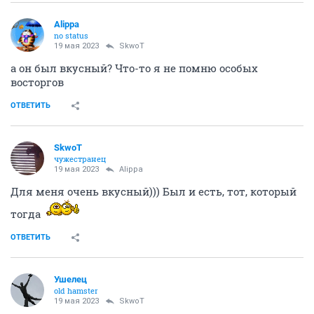
Alippa
no status
19 мая 2023
SkwоT
а он был вкусный? Что-то я не помню особых
восторгов
ОТВЕТИТЬ
SkwоT
чужестранец
19 мая 2023
Alippa
Для меня очень вкусный))) Был и есть, тот, который
тогда
ОТВЕТИТЬ
Ушелец
old hamster
19 мая 2023
SkwоT