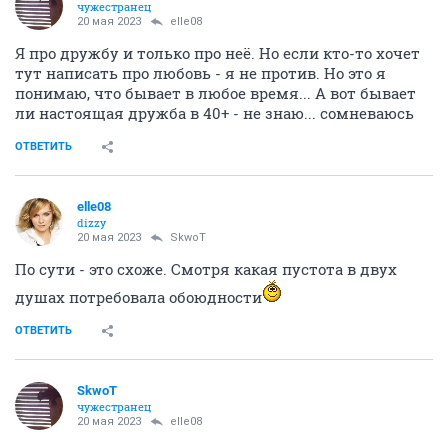
чужестранец
20 мая 2023
elle08
Я про дружбу и только про неё. Но если кто-то хочет
тут написать про любовь - я не против. Но это я
понимаю, что бывает в любое время... А вот бывает
ли настоящая дружба в 40+ - не знаю... сомневаюсь
ОТВЕТИТЬ
elle08
dizzy
20 мая 2023
SkwоT
По сути - это схоже. Смотря какая пустота в двух
душах потребовала обоюдности
ОТВЕТИТЬ
SkwоT
чужестранец
20 мая 2023
elle08