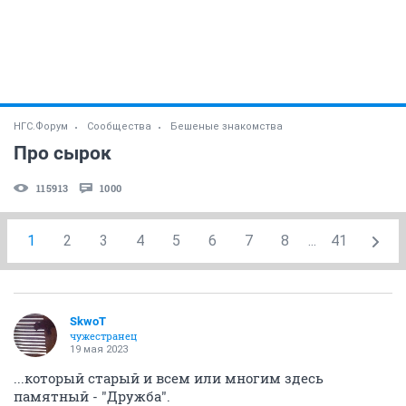
НГС.Форум
Сообщества
Бешеные знакомства
Про сырок
115913
1000
1
2
3
4
5
6
7
8
...
41
SkwоT
чужестранец
19 мая 2023
...который старый и всем или многим здесь
памятный - "Дружба".