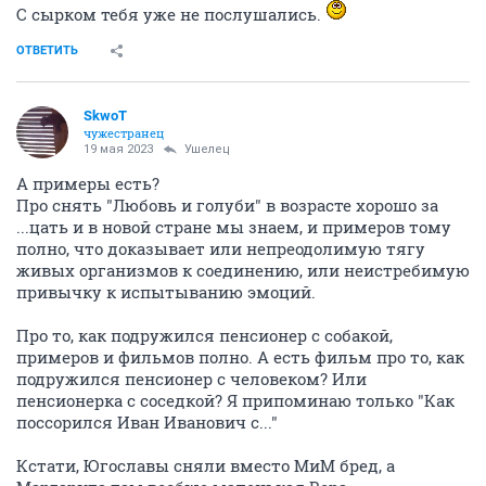
С сырком тебя уже не послушались.
ОТВЕТИТЬ
SkwоT
чужестранец
19 мая 2023
Ушелец
А примеры есть?
Про снять "Любовь и голуби" в возрасте хорошо за
...цать и в новой стране мы знаем, и примеров тому
полно, что доказывает или непреодолимую тягу
живых организмов к соединению, или неистребимую
привычку к испытыванию эмоций.
Про то, как подружился пенсионер с собакой,
примеров и фильмов полно. А есть фильм про то, как
подружился пенсионер с человеком? Или
пенсионерка с соседкой? Я припоминаю только "Как
поссорился Иван Иванович с..."
Кстати, Югославы сняли вместо МиМ бред, а