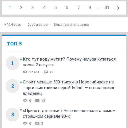
1
2
3
4
5
6
7
8
...
41
НГС.Форум
Сообщества
Бешеные знакомства
ТОП 5
Кто тут воду мутит? Почему нельзя купаться
1
после 2 августа
17 411
28
Стоит меньше 500 тысяч: в Новосибирске на
2
торги выставили серый Infiniti — его заложил
владелец
0
13
«Привет, детишки!» Чего вы не знали о самом
3
страшном сериале 90-х
0
3