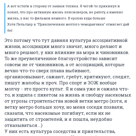
А вот кстати в сторону от заявки топика. Я чегой-то прикинул и
понял, что про активную жизнь пенсионеров, не работу, а именно
жизнь, у нас то фильмов немного. В еропах куда больше.
Хотя Пельтцер в "Приключениях желтого чемоданчика" отжигает дай
бог.
Это потому что тут давняя культура ассоциативной
жизни, ассоциации много значат, много делают и
много решают, у них влияние на мэра и чиновников.
То же преувеличенное благоустройство зависит
совсем не от чиновников, а от ассоциаций, которые
вечно что-то сверх плана выбивают,
организовывают, сажают, гребут, критикуют, следят,
пишут жалобы и проч. Про спорт и ЗОЖ вообще
молчу - это просто культ. Я и сама уже и сажала что-
то, и ходила с пикетом за жизнь и свободу насекомых
от угрозы строительства новой ветки метро (хотя, я
ветку метро больше хочу, но меня соседи позвали,
сказали, что насекомые погибнут, если их не
защитить от строителей, и я пошла, неудобно
отказываться...)
У них есть культура соседства и приятельства,