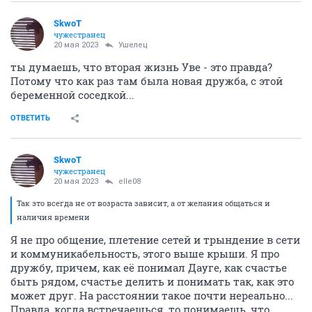
SkwоT
чужестранец
20 мая 2023
Ушелец
ты думаешь, что вторая жизнь Уве - это правда?
Потому что как раз там была новая дружба, с этой
беременной соседкой...
ОТВЕТИТЬ
SkwоT
чужестранец
20 мая 2023
elle08
Так это всегда не от возраста зависит, а от желания общаться и
наличия времени
Я не про общение, плетение сетей и трындение в сети
и коммуникабельность, этого выше крыши. Я про
дружбу, причем, как её понимал Дауге, как счастье
быть рядом, счастье делить и понимать так, как это
может друг. На расстоянии такое почти нереально...
Правда, когда встречаешься, то понимаешь, что