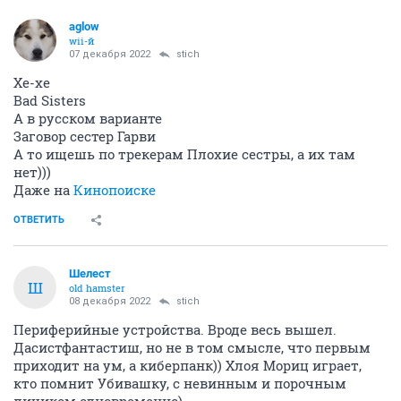
aglow
wii-й
07 декабря 2022
stich
Хе-хе
Bad Sisters
А в русском варианте
Заговор сестер Гарви
А то ищешь по трекерам Плохие сестры, а их там
нет)))
Даже на
Кинопоиске
ОТВЕТИТЬ
Шелест
Ш
old hamster
08 декабря 2022
stich
Периферийные устройства. Вроде весь вышел.
Дасистфантастиш, но не в том смысле, что первым
приходит на ум, а киберпанк)) Хлоя Мориц играет,
кто помнит Убивашку, с невинным и порочным