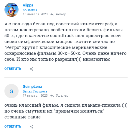
Alippa
no status
16 января 2023
вечер
я с пол-года бегал под советский кинематограф, а
потом как отрезало, особенно стали бесить фильмы
50-х, где в качестве soundtrack шёл оркестр со всей
своей симфонической мощью...кстати сейчас по
"Ретро" крутят классические мериканческие
оскароносные фильмы 30-х—50-х. Очень даже ничего
себе. И кто им только разрешил))) иноагентам
ОТВЕТИТЬ
GuimpLena
G
Белая Госпожа
17 января 2023
Ушелец
очень классный фильм. я сидела плакала-плакала ))))
но очень смутили их "привычки жениться"
странные такие
ОТВЕТИТЬ