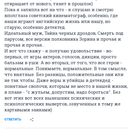
отвращает от нового, тянет в прошлое)
Пока я залипла вот на что - я слушаю и смотрю
вполглаза советский кинематограф, особенно, где
наши играют английскую жизнь или нашу, но
старую, особенно детектед.
Идеальный муж, Тайна черных дроздов, Смерть под
парусом, все версии полковника Зорина и прочая и
прочая и прочая..
И вот что скажу - я получаю удовольствие - во-
первых, от игры актеров, голосов, дикции, просто
бальзам в уши. А во-вторых, от того, что все герои -
нормальные. Понимаете, нормальные. В том смысле,
что внятные. Без разницы, положительные они или
не так чтобы. Даже воры и убийцы в детекдед -
понятные сволочи, которым не место в нашей жизни,
в плане - "с жульем, допустим, надо бороться". Без
вот этих вот всех нынешних психических и
психологических вывертов, озвученных к тому же
картавыми заиками)
ОТВЕТИТЬ