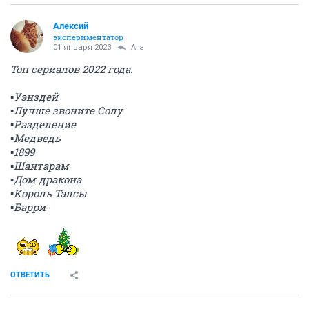
Алексий
экспериментатор
01 января 2023
Ага
Топ сериалов 2022 года.
▪️Уэнздей
▪️Лучше звоните Солу
▪️Разделение
▪️Медведь
▪️1899
▪️Шантарам
▪️Дом дракона
▪️Король Талсы
▪️Барри
ОТВЕТИТЬ