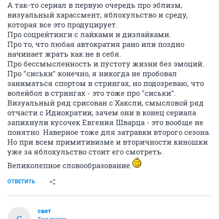
А так-то сериал в первую очередь про эблизм,
визуальный харассмент, яблохульство и среду,
которая все это продуцирует.
Про соцрейтинги с лайками и дизлайками.
Про то, что любая автократия рано или поздно
начинает жрать как не в себя.
Про бессмысленность и пустоту жизни без эмоций.
Про "сиськи" конечно, я никогда не пробовал
заниматься спортом в стрингах, но подозреваю, что
волейбол в стрингах - это тоже про "сиськи".
Визуальный ряд срисован с Хаксли, смысловой ряд
отчасти с Идиократии, зачем они в конец сериала
запихнули кусочек Евгения Шварца - это вообще не
понятно. Наверное тоже для затравки второго сезона.
Но при всем примитивизме и вторичности киношки
уже за яблохульство стоит его смотреть.
Великолепное словообразование.
ОТВЕТИТЬ
свет
С
Три точки