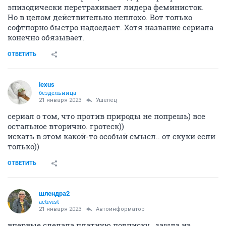
эпизодически перетрахивает лидера феминисток.
Но в целом действительно неплохо. Вот только
софтпорно быстро надоедает. Хотя название сериала
конечно обязывает.
ОТВЕТИТЬ
lexus
бездельница
21 января 2023
Ушелец
сериал о том, что против природы не попрешь) все
остальное вторично. гротеск))
искать в этом какой-то особый смысл.. от скуки если
только))
ОТВЕТИТЬ
шлендра2
activist
21 января 2023
Автоинформатор
впервые сделала платную подписку...зашла на