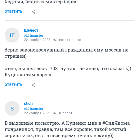
бедный, бедный мистер бёрнс...
ОТВЕТИТЬ
Шелест
Ш
old hamster
22 ноября 2022
кот ф пальто
бернс законопослушный гражданин, ему моссад не
страшен)
стич, вышел весь 1703. ну так.. не знаю, что сказать))
Куценко там хорош.
ОТВЕТИТЬ
stich
S
old hamster
22 ноября 2022
Шелест
В выходные посмотрю. А Куценко мне в #СидЯдома
понравился, правда, там все хороши, такой милый
сериальчик, был в своё время очень в жилу))