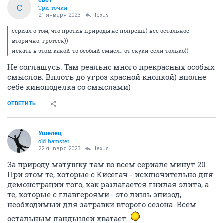
С
Три точки
21 января 2023
lexus
сериал о том, что против природы не попрешь) все остальное
вторично. гротеск))
искать в этом какой-то особый смысл.. от скуки если только))
Не соглашусь. Там реально много прекрасных особых
смыслов. Вплоть до угроз красной кнопкой) вполне
себе киноподелка со смыслами)
ОТВЕТИТЬ
Ушелец
old hamster
22 января 2023
lexus
За природу матушку там во всем сериале минут 20.
При этом те, которые с Кисегач - исключительно для
демонстрации того, как разлагается гнилая элита, а
те, которые с главгероями - это лишь эпизод,
необходимый для затравки второго сезона. Всем
остальным ландышей хватает.