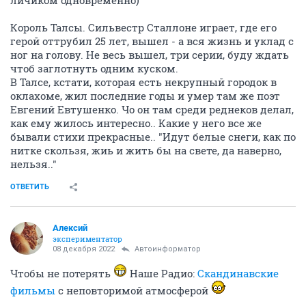
личиком одновременно)
Король Талсы. Сильвестр Сталлоне играет, где его
герой оттрубил 25 лет, вышел - а вся жизнь и уклад с
ног на голову. Не весь вышел, три серии, буду ждать
чтоб заглотнуть одним куском.
В Талсе, кстати, которая есть некрупный городок в
оклахоме, жил последние годы и умер там же поэт
Евгений Евтушенко. Чо он там среди реднеков делал,
как ему жилось интересно.. Какие у него все же
бывали стихи прекрасные.. "Идут белые снеги, как по
нитке скользя, жиь и жить бы на свете, да наверно,
нельзя.."
ОТВЕТИТЬ
Алексий
экспериментатор
08 декабря 2022
Автоинформатор
Чтобы не потерять
Наше Радио:
Скандинавские
фильмы
с неповторимой атмосферой