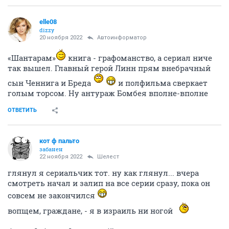
elle08
dizzy
20 ноября 2022
Автоинформатор
«Шантарам»
книга - графоманство, а сериал ниче
так вышел. Главный герой Линн прям внебрачный
сын Ченнига и Бреда
и полфильма сверкает
голым торсом. Ну антураж Бомбея вполне-вполне
ОТВЕТИТЬ
кот ф пальто
забанен
22 ноября 2022
Шелест
глянул я сериальчик тот. ну как глянул... вчера
смотреть начал и залип на все серии сразу, пока он
совсем не закончился
вопщем, граждане, - я в израиль ни ногой