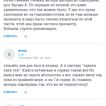
Качественная съёмка, актёры интересно подобраны,
дух Эдгара А. По передан по полной, это даже
удивительно, что так можно было. У нас его прям
заплевали из-за гомоповесточки, но её там меньше
процента, и надо быть сильно упоротым по этой
части, чтоб она прям застила просмотр.
Вобщем, горячо рекомендую.
ОТВЕТИТЬ
вечер
В
v.i.p.
15 января 2024
stich
спасибо, как раз был в планах. А я смотрю "задача
трех тел". Книга кетайская и сериал такой же) Но
книга мне не зашла абсолютно, а вот сериал ниче так,
пока по крайней мере. я на 7 й серии. И, главное,
актеры подобраны так, что их не перепутать))
ОТВЕТИТЬ