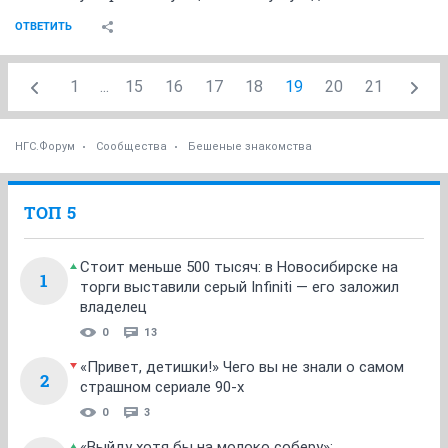
ОТВЕТИТЬ
1
...
15
16
17
18
19
20
21
НГС.Форум
Сообщества
Бешеные знакомства
ТОП 5
Стоит меньше 500 тысяч: в Новосибирске на
1
торги выставили серый Infiniti — его заложил
владелец
0
13
«Привет, детишки!» Чего вы не знали о самом
2
страшном сериале 90-х
0
3
«Выйду хотя бы на молоко соберу»: