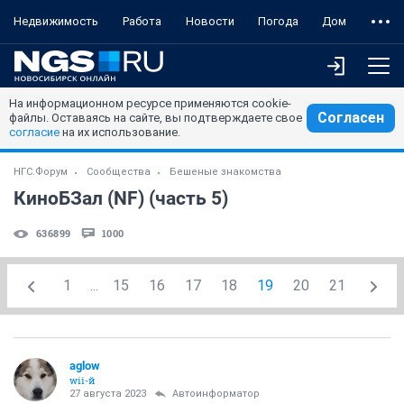
Недвижимость
Работа
Новости
Погода
Дом
На информационном ресурсе применяются cookie-
Согласен
файлы. Оставаясь на сайте, вы подтверждаете свое
согласие
на их использование.
НГС.Форум
Сообщества
Бешеные знакомства
КиноБЗал (NF) (часть 5)
636899
1000
1
...
15
16
17
18
19
20
21
aglow
wii-й
27 августа 2023
Автоинформатор