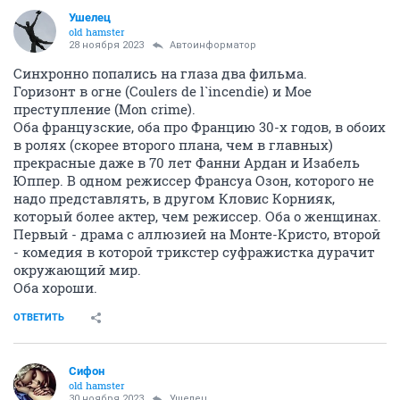
Ушелец
old hamster
28 ноября 2023
Автоинформатор
Синхронно попались на глаза два фильма.
Горизонт в огне (Coulers de l`incendie) и Мое
преступление (Mon crime).
Оба французские, оба про Францию 30-х годов, в обоих
в ролях (скорее второго плана, чем в главных)
прекрасные даже в 70 лет Фанни Ардан и Изабель
Юппер. В одном режиссер Франсуа Озон, которого не
надо представлять, в другом Кловис Корнияк,
который более актер, чем режиссер. Оба о женщинах.
Первый - драма с аллюзией на Монте-Кристо, второй
- комедия в которой трикстер суфражистка дурачит
окружающий мир.
Оба хороши.
ОТВЕТИТЬ
Сифон
old hamster
30 ноября 2023
Ушелец