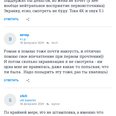
поддержал бы деньгой, но жена не хочет (у нее
вообще нейтральное восприятие первоисточника).
Экранку, есно, смотреть не буду. Тока 4К и звук 5.1
ОТВЕТИТЬ
вечер
В
v.i.p.
06 февраля 2024
stich
Роман я помню тоже почти наизусть, и отлично
помню свое впечатление при первом прочтении))
И потом сколько экранизация я не смотрела - ни
одна мне не нравилась, даже какая-то польская, что
ли была.. Надо позырить эту тоже, раз ты хвалишь)
ОТВЕТИТЬ
stich
S
old hamster
06 февраля 2024
aglow
По крайней мере, это не штамповка, а именно что