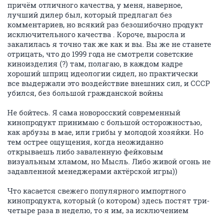
причём отличного качества, у меня, наверное,
лучший дилер был, который предлагал без
комментариев, но всякий раз безошибочно продукт
исключительного качества . Короче, выросла и
закалилась я точно так же как и вы. Вы же не станете
отрицать, что до 1999 года не смотрели советские
киноизделия (?) там, полагаю, в каждом кадре
хороший шприц идеологии сидел, но практически
все выдержали это воздействие внешних сил, и СССР
убился, без большой гражданской войны
Не бойтесь. Я сама новоросский современный
кинопродукт принимаю с большой осторожностью,
как арбузы в мае, или грибы у молодой хозяйки. Но
тем острее ощущения, когда неожиданно
открываешь либо заваленную фейковым
визуальным хламом, но Мысль. Либо живой огонь не
задавленной менеджерами актёрской игры))
Что касается свежего популярного импортного
кинопродукта, который (о котором) здесь постят три-
четыре раза в неделю, то я им, за исключением