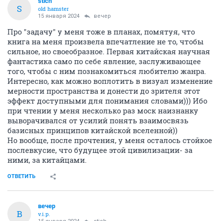
stich
S
old hamster
15 января 2024
вечер
Про "задачу" у меня тоже в планах, помятуя, что
книга на меня произвела впечатление не то, чтобы
сильное, но своеобразное. Первая китайская научная
фантастика само по себе явление, заслуживающее
того, чтобы с ним познакомиться любителю жанра.
Интересно, как можно воплотить в визуал изменение
мерности пространства и донести до зрителя этот
эффект доступными для понимания словами))) Ибо
при чтении у меня несколько раз моск наизнанку
выворачивался от усилий понять взаимосвязь
базисных принципов китайской вселенной))
Но вообще, после прочтения, у меня осталось стойкое
послевкусие, что будущее этой цивилизации- за
ними, за китайцами.
ОТВЕТИТЬ
вечер
В
v.i.p.