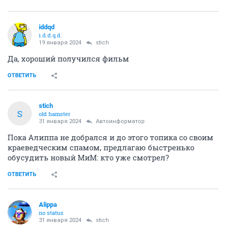
iddqd
i.d.d.q.d.
19 января 2024
stich
Да, хороший получился фильм
ОТВЕТИТЬ
stich
S
old hamster
31 января 2024
Автоинформатор
Пока Алиппа не добрался и до этого топика со своим
краеведческим спамом, предлагаю быстренько
обусудить новый МиМ: кто уже смотрел?
ОТВЕТИТЬ
Alippa
no status
31 января 2024
stich