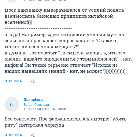
15 января 2024
stich
моск наизнанку выворачивался от усилий понять
взаимосвязь базисных принципов китайской
вселенной))
-------------------------------------
это да) Например, один китайский ученый муж на
серьезных щах задает вопрос коллеге "Скажите,
может ли вселенная мерцать?"
я думала, тот ответит "..в смысле мерцать, что это
значит, давайте определимся с терминологией" - нет,
нифига! Он также серьезно отвечает "Исходя из
наших нынешних знаний - нет, не может"))))))))))))))
ОТВЕТИТЬ
GuimpLena
G
Белая Госпожа
16 января 2024
stich
Все советуют. Про фармацевтов. А я смотрю "убить
риту" питерская чернуха
ОТВЕТИТЬ