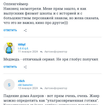
Оппенгеймер
Наконец засмотрели. Мене прям зашло, я как
выпускник физмат школы и с историей и с
большинством персонажей знаком, но жена сказала,
что это не важно, кино про другое)))
ОТВЕТИТЬ
iddqd
i.d.d.q.d.
11 января 2024
Автоинформатор
Медведь - отличный сериал. Не зря глобус получил
ОТВЕТИТЬ
stich
S
old hamster
13 января 2024
Автоинформатор
Падение дома Ашеров - вот прям очень, очень. Жанр
можно определить как "ультрасовременная готика".