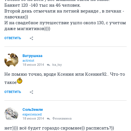
Банкет 120 -140 тыс на 46 человек.
Второй день отмечали на летней веранде , в печках -
лавочках))
И на свадебное путешествие ушло около 130, с учетом
даже магнитиков))))
ОТВЕТИТЬ
Ватрушкаа
activist
18 июня 2014
ka_tsy
Не помню точно, вроде Ксения или Ксения92.. Что-то
такое
ОТВЕТИТЬ
СольЗемли
experienced
18 июня 2014
Фениамина
нет)))) всё будет гораздо скромнее)) расписать?))