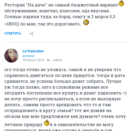
Ресторан "На даче" не самый бюджетный вариант
обслуживание, конечно, классное, еда вкусная..
Осенью ходили туда, за борщ, семгу и 2 морса 0,3
=1800)) по мне, так это дороговато..
ОТВЕТИТЬ
La francaise
activist
18 июня 2014
ulitka)
ого тогда точно не уложусь. самой я не уверена что
справлюсь двигаться по цене придется. тогда и дата
сдивнется, не успеем больше денег собрать. Лучше
уж тогда позже, зато в спокойном режиме все
обсудить постепенно все купить и денег подкопить =)
не хочу просто расписываться, а если не выездную
делать , самим просто арендовать что то и там
отпраздновать в кругу семьи? тот же домик на
обском как мне предложили как думаете? очень хочу
летнюю природу
я в замешательстве не могу
определиться, вроде уже готова к свадьбе и так