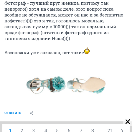
Фотограф - лучший друг жениха, поэтому так
недорого)) хотя на самом деле, этот вопрос пока
вообще не обсуждался, может он нас и за бесплатно
пофотает))))) это я так, готовлюсь морально,
закладывая сумму в 10000))) так он нормальный
вроде фотограф (штатный фотограф одного из
глянцевых изданий Нска)))))
Босоножки уже заказала, вот такие
ОТВЕТИТЬ
1
2
3
4
5
6
7
8
...
21