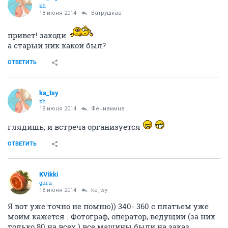
zh
18 июня 2014
Ватрушкаа
привет! заходи
а старый ник какой был?
ОТВЕТИТЬ
ka_tsy
zh
18 июня 2014
Фениамина
глядишь, и встреча организуется
ОТВЕТИТЬ
KVikki
guru
18 июня 2014
ka_tsy
Я вот уже точно не помню)) 340- 360 с платьем уже
моим кажется . Фотограф, оператор, ведущии (за них
только 80 на всех ) все машины были на заказ.