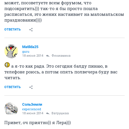
может, посоветуете всем форумом, что
подсократить))) так-то я бы просто пошла
расписаться, это жених настаивает на маломальском
праздновании))))
ОТВЕТИТЬ
Matilda25
guru
18 июня 2014
Фениамина
а я-то как рада. Это сегодня балду пинаю, в
телефоне роюсь, а потом опять полвечера буду вас
читать.
ОТВЕТИТЬ
СольЗемли
experienced
18 июня 2014
Ватрушкаа
Привет, оч приятно)) я Лера)))