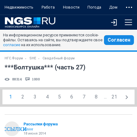
Недвижимость
Работа
Новости
Погода
Дом
На информационном ресурсе применяются cookie-
Согласен
файлы. Оставаясь на сайте, вы подтверждаете свое
согласие
на их использование.
НГС.Форум
SHE
Свадебный форум
***Болтушка*** (часть 27)
88314
1000
1
2
3
4
5
6
7
8
...
21
Рассылки форума
РАССЫЛКИ
junior
18 июня 2014