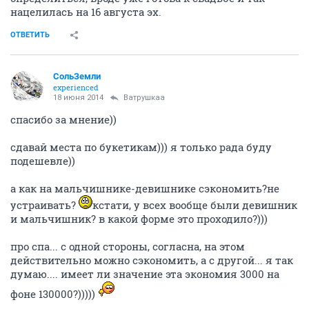
нацелилась на 16 августа эх.
ОТВЕТИТЬ
СольЗемли
experienced
18 июня 2014
Ватрушкаа
спасибо за мнение))
сдавай места по букетикам))) я только рада буду
подешевле))
а как на мальчишнике-девишнике сэкономить?не
устраивать?
кстати, у всех вообще были девишник
и мальчишник? в какой форме это проходило?)))
про спа... с одной стороны, согласна, на этом
действительно можно сэкономить, а с другой... я так
думаю.... имеет ли значение эта экономия 3000 на
фоне 130000?)))))