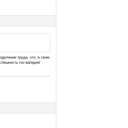
делении труда, что, в свою
спешность гос-ва/идеи/