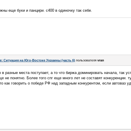
жны еще буки и панцири. с400 в одиночку так себе.
e: Ситуация на Юго-Востоке Украины (часть 6)
пользователя
vran
о в разные места поступает, а то что биржа доминировать начала, так ус
ще не понятно. Более того спг еще много лет не составят конкуренции. т
это как говорить о победе РФ над западным конкурентом, если автоваз у