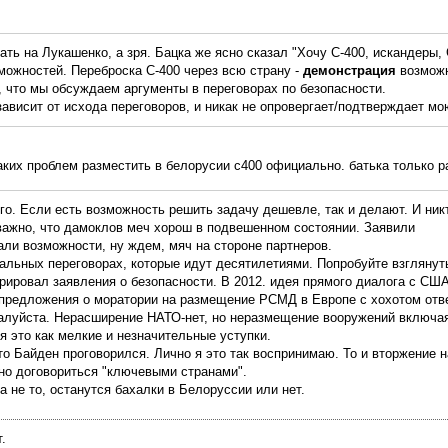
ть на Лукашенко, а зря. Бацка же ясно сказал "Хочу С-400, искандеры, 
ожностей. Переброска С-400 через всю страну -
демонстрация
возможн
, что мы обсуждаем аргументы в переговорах по безопасности.
 зависит от исхода переговоров, и никак не опровергает/подтверждает мо
аких проблем разместить в белорусии с400 официально. батька только р
го. Если есть возможность решить задачу дешевле, так и делают. И ник
важно, что дамоклов меч хорош в подвешенном состоянии. Заявили
ли возможности, ну ждем, мяч на стороне партнеров.
альных переговорах, которые идут десятилетиями. Попробуйте взглянуть
норировал заявления о безопасности. В 2012. идея прямого диалога с С
 предложения о моратории на размещение РСМД в Европе с хохотом отвер
луйста. Нерасширение НАТО-нет, но неразмещение вооружений включа
я это как мелкие и незначительные уступки.
что Байден проговорился. Лично я это так воспринимаю. То и вторжение 
но договориться "ключевыми странами".
 а не то, останутся бахалки в Белоруссии или нет.
.