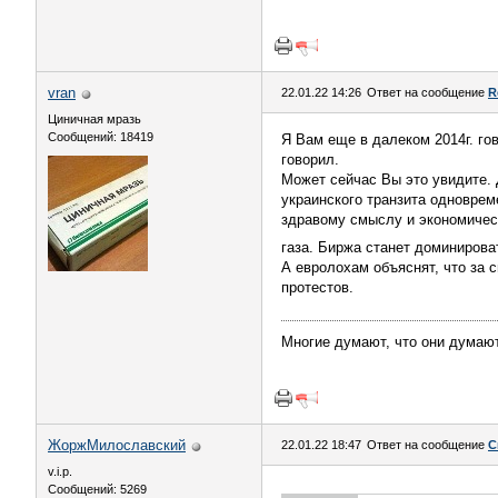
vran
22.01.22 14:26
Ответ на сообщение
R
Циничная мразь
Сообщений: 18419
Я Вам еще в далеком 2014г. гов
говорил.
Может сейчас Вы это увидите. 
украинского транзита одноврем
здравому смыслу и экономичес
газа. Биржа станет доминироват
А евролохам объяснят, что за 
протестов.
Многие думают, что они думают
ЖоржМилославский
22.01.22 18:47
Ответ на сообщение
С
v.i.p.
Сообщений: 5269