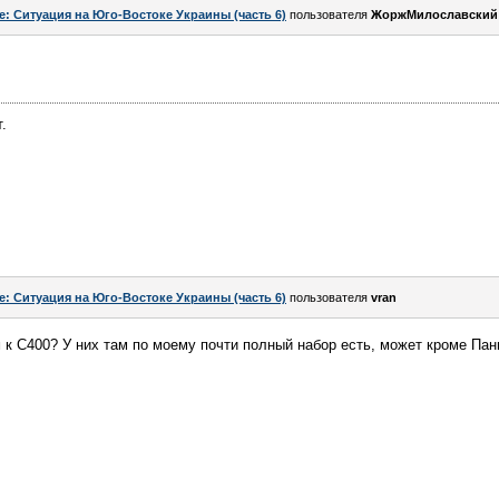
e: Ситуация на Юго-Востоке Украины (часть 6)
пользователя
ЖоржМилославский
.
e: Ситуация на Юго-Востоке Украины (часть 6)
пользователя
vran
к С400? У них там по моему почти полный набор есть, может кроме Панци