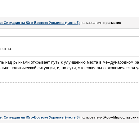
e: Ситуация на Юго-Востоке Украины (часть 6)
пользователя
прагматик
онятно.
ль над рынками открывает путь к улучшению места в международном раз
льно-политической ситуации, и, по сути, это социально-экономическая у
.
e: Ситуация на Юго-Востоке Украины (часть 6)
пользователя
ЖоржМилославский