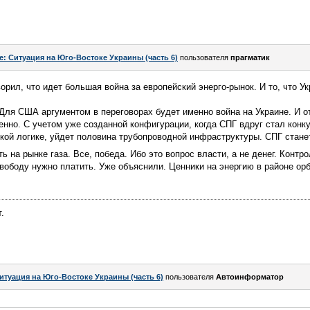
e: Ситуация на Юго-Востоке Украины (часть 6)
пользователя
прагматик
орил, что идет большая война за европейский энерго-рынок. И то, что Ук
Для США аргументом в переговорах будет именно война на Украине. И от
енно. С учетом уже созданной конфигурации, когда СПГ вдруг стал конк
кой логике, уйдет половина трубопроводной инфраструктуры. СПГ стане
ь на рынке газа. Все, победа. Ибо это вопрос власти, а не денег. Контр
свободу нужно платить. Уже объяснили. Ценники на энергию в районе ор
.
итуация на Юго-Востоке Украины (часть 6)
пользователя
Автоинформатор