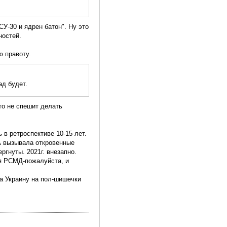
СУ-30 и ядрен батон". Ну это
остей.
ю правоту.
ад будет.
то не спешит делать
 в ретроспективе 10-15 лет.
ША вызывала откровенные
гнуты. 2021г. внезапно.
я РСМД-пожалуйста, и
на Украину на пол-шишечки