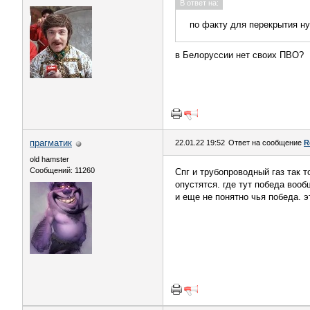
В ответ на:
по факту для перекрытия ну
в Белоруссии нет своих ПВО?
прагматик
22.01.22 19:52
Ответ на сообщение
R
old hamster
Сообщений: 11260
Спг и трубопроводный газ так т
опустятся. где тут победа вооб
и еще не понятно чья победа. 