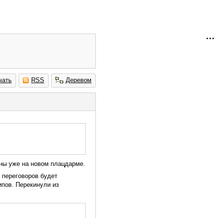
чать
RSS
Деревом
ужны уже на новом плацдарме.
 переговоров будет
ипов. Перекинули из