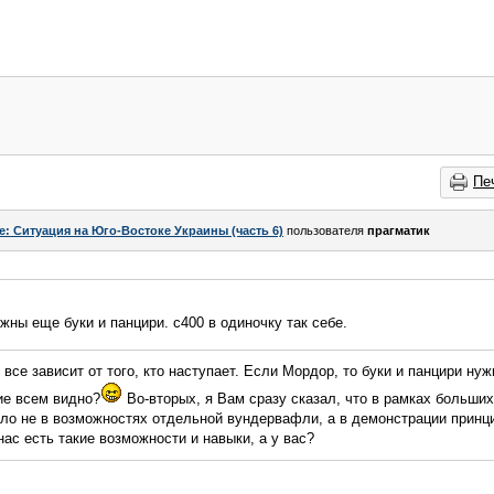
Пе
e: Ситуация на Юго-Востоке Украины (часть 6)
пользователя
прагматик
жны еще буки и панцири. с400 в одиночку так себе.
, все зависит от того, кто наступает. Если Мордор, то буки и панцири н
ие всем видно?
Во-вторых, я Вам сразу сказал, что в рамках больших
ело не в возможностях отдельной вундервафли, а в демонстрации принц
ас есть такие возможности и навыки, а у вас?