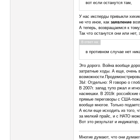
вот если останутся там,
У нас иксперды привыкли хихика
не что иное, как
заявление
возм
А теперь, возвращаемся к тому
Так что останутся они или нет,
В ответ на:
в противном случае нет ник
Это дорого. Война вообще доро
затратные ходы. А еще, очень 
возможности.Продемонстрирова
ЗЫ: Отдельно: Я говорю о глоб
В 2007г. запад тупо ржал и иг
насмешки. В 2019г. российские
прямые переговоры с США-пожа
вообще многое. Только подаетс
А если еще исходить из того, 
за мелкий прайс, и с НАТО мож
Вот это результат и индикатор,
Многие думают, что они думают