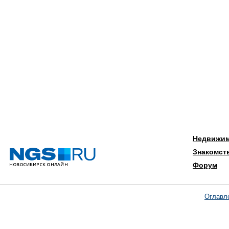
Недвижи
Знакомст
Форум
Оглавл