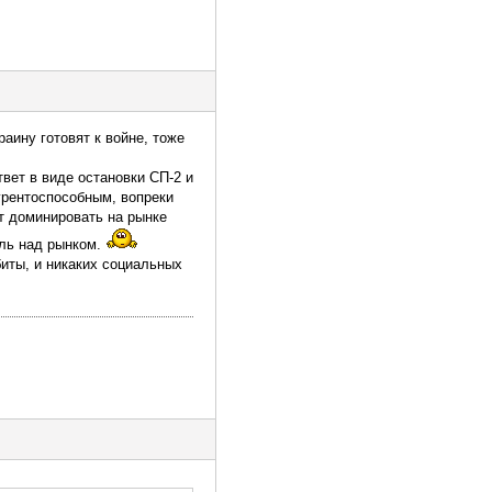
раину готовят к войне, тоже
вет в виде остановки СП-2 и
урентоспособным, вопреки
т доминировать на рынке
оль над рынком.
биты, и никаких социальных