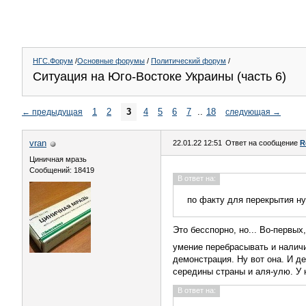
НГС.Форум
/
Основные форумы
/
Политический форум
/
Ситуация на Юго-Востоке Украины (часть 6)
1
2
3
4
5
6
7
..
18
←
предыдущая
следующая
→
vran
22.01.22 12:51
Ответ на сообщение
R
Циничная мразь
Сообщений: 18419
В ответ на:
по факту для перекрытия ну
Это бесспорно, но... Во-первых
умение перебрасывать и налич
демонстрация. Ну вот она. И д
середины страны и аля-улю. У н
В ответ на: