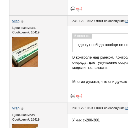
vran
23.01.22 10:52
Ответ на сообщение
R
Циничная мразь
Сообщений: 18419
В ответ на:
где тут победа вообще не п
В контроле над рынком. Контро
очередь, дает улучшение социа
модели, т.е. власти.
Многие думают, что они думают
vran
23.01.22 10:53
Ответ на сообщение
R
Циничная мразь
Сообщений: 18419
У них с-200-300.