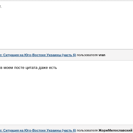
.
e: Ситуация на Юго-Востоке Украины (часть 6)
пользователя
vran
, в моем посте цитата даже есть
e: Ситуация на Юго-Востоке Украины (часть 6)
пользователя
ЖоржМилославский