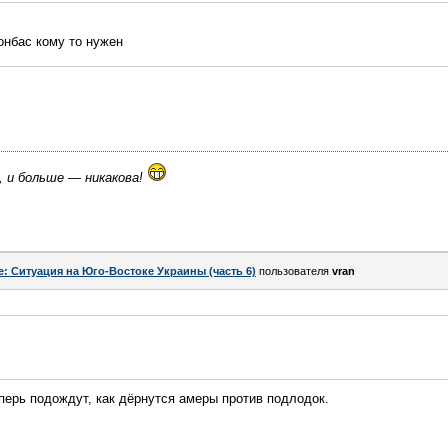
онбас кому то нужен
, и больше — никакова!
e: Ситуация на Юго-Востоке Украины (часть 6)
пользователя
vran
еперь подождут, как дёрнутся амеры против подлодок.