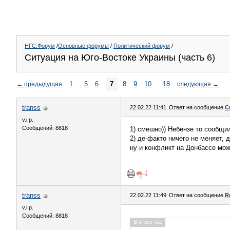
НГС.Форум
/
Основные форумы
/
Политический форум
/
Ситуация на Юго-Востоке Украины (часть 6)
1
..
5
6
7
8
9
10
..
18
←
предыдущая
следующая
→
transs
22.02.22 11:41
Ответ на сообщение
С
v.i.p.
Сообщений: 8818
1) смешно)) Небензе то сообщи
2) де-факто ничего не меняет,
ну и конфликт на Донбассе мож
transs
22.02.22 11:49
Ответ на сообщение
R
v.i.p.
Сообщений: 8818
В ответ на: