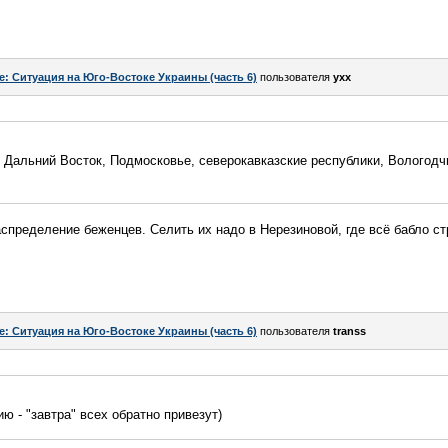
e: Ситуация на Юго-Востоке Украины (часть 6)
пользователя
yxx
, Дальний Восток, Подмосковье, северокавказские республики, Вологодч
аспределение беженцев. Селить их надо в Нерезиновой, где всё бабло с
e: Ситуация на Юго-Востоке Украины (часть 6)
пользователя
transs
ю - "завтра" всех обратно привезут)