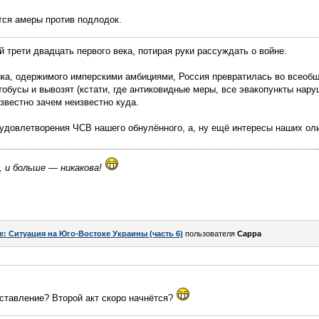
тся амеры против подлодок.
й трети двадцать первого века, потирая руки рассуждать о войне.
ика, одержимого имперскими амбициями, Россия превратилась во всеобщ
обусы и вывозят (кстати, где антиковидные меры, все эвакопункты нар
звестно зачем неизвестно куда.
 удовлетворения ЧСВ нашего обнулённого, а, ну ещё интересы наших ол
, и больше — никакова!
e: Ситуация на Юго-Востоке Украины (часть 6)
пользователя
Сарра
ставление? Второй акт скоро начнётся?