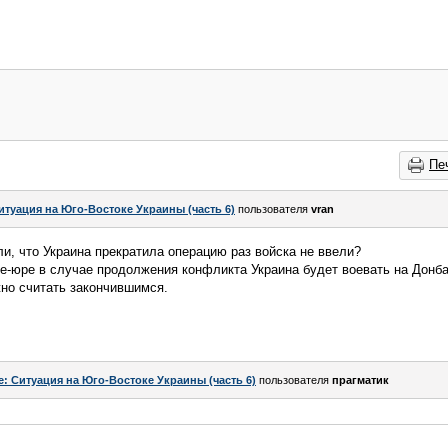
Пе
итуация на Юго-Востоке Украины (часть 6)
пользователя
vran
ли, что Украина прекратила операцию раз войска не ввели?
 де-юре в случае продолжения конфликта Украина будет воевать на Донб
но считать закончившимся.
e: Ситуация на Юго-Востоке Украины (часть 6)
пользователя
прагматик