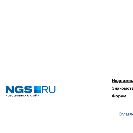
Недвижи
Знакомст
Форум
Оглавл