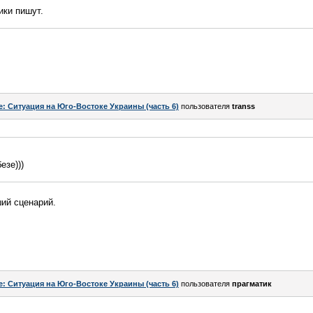
ики пишут.
e: Ситуация на Юго-Востоке Украины (часть 6)
пользователя
transs
езе)))
ий сценарий.
e: Ситуация на Юго-Востоке Украины (часть 6)
пользователя
прагматик