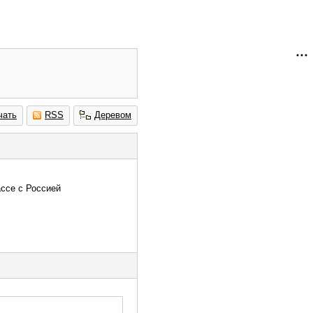
чать
RSS
Деревом
ассе с Россией