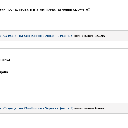
сами поучаствовать в этом представлении сможете))
e: Ситуация на Юго-Востоке Украины (часть 6)
пользователя
180207
матика,
йдена.
e: Ситуация на Юго-Востоке Украины (часть 6)
пользователя
transs