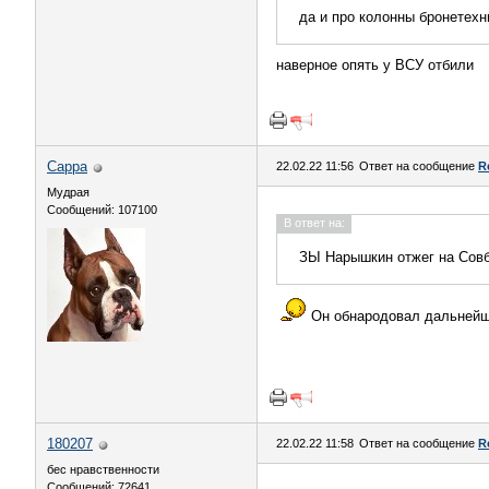
да и про колонны бронетехн
наверное опять у ВСУ отбили
Сарра
22.02.22 11:56
Ответ на сообщение
R
Мудрая
Сообщений: 107100
В ответ на:
ЗЫ Нарышкин отжег на Совб
Он обнародовал дальнейш
180207
22.02.22 11:58
Ответ на сообщение
R
бес нравственности
Сообщений: 72641