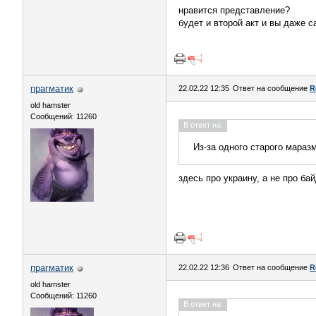
нравится представление?
будет и второй акт и вы даже 
прагматик
22.02.22 12:35
Ответ на сообщение
R
old hamster
Сообщений: 11260
В ответ на:
Из-за одного старого мараз
здесь про украину, а не про ба
прагматик
22.02.22 12:36
Ответ на сообщение
R
old hamster
Сообщений: 11260
В ответ на: