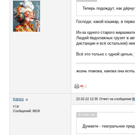
Теперь подождут, как дёрну
Господи, какой кошмар, в перво
Из-за одного старого маразмат
Людей бедолажных грузят в авт
дистанции и всё остальное) неи
Всё это только с одной целью,
жизнь такова, какова она есть
transs
22.02.22 12:35
Ответ на сообщение
R
v.i.p.
Сообщений: 8818
В ответ на:
Думаете - театральное пред