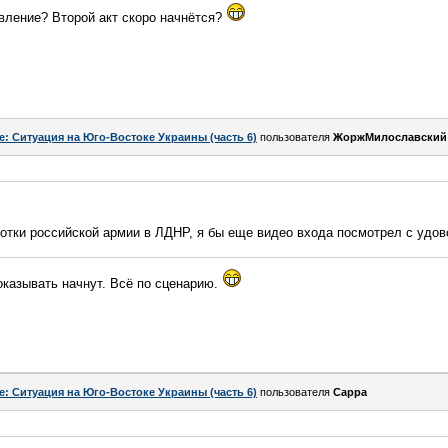
вление? Второй акт скоро начнётся?
e: Ситуация на Юго-Востоке Украины (часть 6)
пользователя
ЖоржМилославский
отки российской армии в ЛДНР, я бы еще видео входа посмотрел с удо
оказывать начнут. Всё по сценарию.
e: Ситуация на Юго-Востоке Украины (часть 6)
пользователя
Сарра