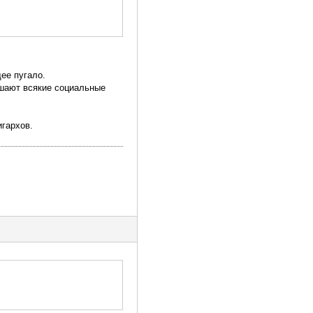
ее пугало.
ушают всякие социальные
игархов.