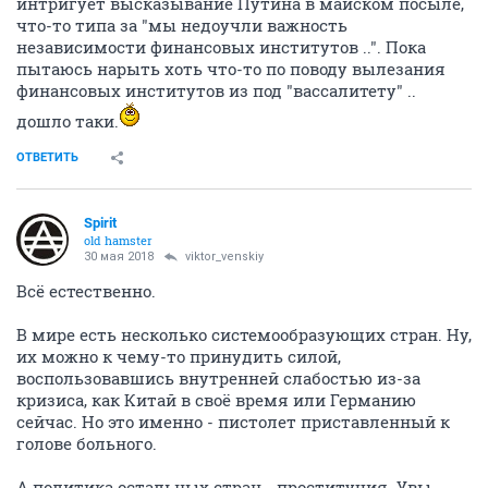
интригует высказывание Путина в майском посыле,
что-то типа за "мы недоучли важность
независимости финансовых институтов ..". Пока
пытаюсь нарыть хоть что-то по поводу вылезания
финансовых институтов из под "вассалитету" ..
дошло таки.
ОТВЕТИТЬ
Spirit
old hamster
30 мая 2018
viktor_venskiy
Всё естественно.
В мире есть несколько системообразующих стран. Ну,
их можно к чему-то принудить силой,
воспользовавшись внутренней слабостью из-за
кризиса, как Китай в своё время или Германию
сейчас. Но это именно - пистолет приставленный к
голове больного.
А политика остальных стран - проституция. Увы...