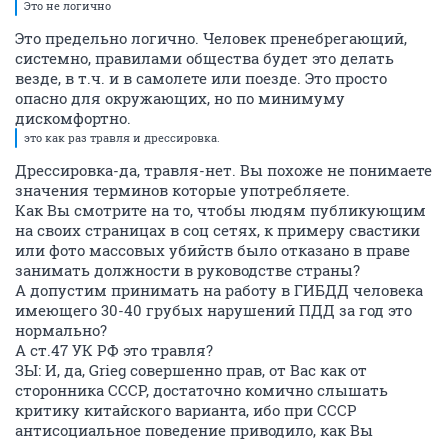
Это не логично
Это предельно логично. Человек пренебрегающий,
системно, правилами общества будет это делать
везде, в т.ч. и в самолете или поезде. Это просто
опасно для окружающих, но по минимуму
дискомфортно.
это как раз травля и дрессировка.
Дрессировка-да, травля-нет. Вы похоже не понимаете
значения терминов которые употребляете.
Как Вы смотрите на то, чтобы людям публикующим
на своих страницах в соц сетях, к примеру свастики
или фото массовых убийств было отказано в праве
занимать должности в руководстве страны?
А допустим принимать на работу в ГИБДД человека
имеющего 30-40 грубых нарушений ПДД за год это
нормально?
А ст.47 УК РФ это травля?
ЗЫ: И, да, Grieg совершенно прав, от Вас как от
сторонника СССР, достаточно комично слышать
критику китайского варианта, ибо при СССР
антисоциальное поведение приводило, как Вы