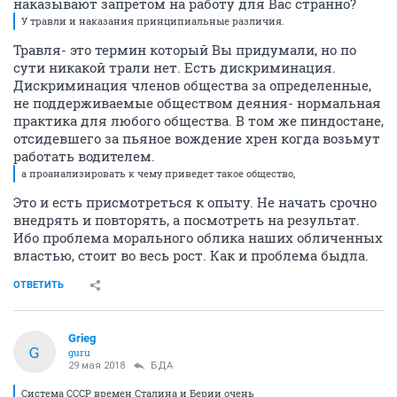
наказывают запретом на работу для Вас странно?
У травли и наказания принципиальные различия.
Травля- это термин который Вы придумали, но по
сути никакой трали нет. Есть дискриминация.
Дискриминация членов общества за определенные,
не поддерживаемые обществом деяния- нормальная
практика для любого общества. В том же пиндостане,
отсидевшего за пьяное вождение хрен когда возьмут
работать водителем.
а проанализировать к чему приведет такое общество,
Это и есть присмотреться к опыту. Не начать срочно
внедрять и повторять, а посмотреть на результат.
Ибо проблема морального облика наших обличенных
властью, стоит во весь рост. Как и проблема быдла.
ОТВЕТИТЬ
Grieg
G
guru
29 мая 2018
БДА
Система СССР времен Сталина и Берии очень