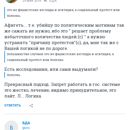
29 мая 2018
БДА
это не фашистские взгляды и агитация, а социальный протест или
болезнь.
Афигеть... т.е. убийцу по политическим мотивам так
же сажать не нужно, ибо это " решает проблему
избыточного количества людей.(с) " а нужно
устранять "причину протестов"(с), да, мне так же с
Вашей логикой не по дороге.
большинстве случаев это не фашистские взгляды и агитация, а
социальный протест или болезнь
Есть исследования, или сами выдумали?
болезнь.
Прекрасный подход. Запрет работать в гос. системе
это жестко, лечение, видимо принудительное, это
лайт. Л... Логика.
ОТВЕТИТЬ
БДА
Б
guru