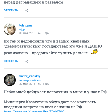
перед деградацией и развалом.
ОТВЕТИТЬ
tolstopuz
v.i.p.
30 мая 2018
БДА
Ви так и недопоняли что в ваших, хваленых
"демократических" государствах это уже и ДАВНО
реализовано .. продолжайте тупить дальше..
ОТВЕТИТЬ
viktor_venskiy
чеширский кот
30 мая 2018
БДА
Небольшой дайджест положения в мире и у нас в РФ
Минэнерго Казахстана обсуждает возможность
введения запрета на ввоз бензина из РФ
http://tass.ru/ekonomika/5246700