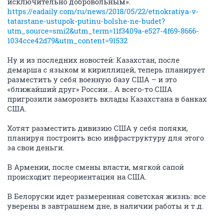
исключительно добровольным».
https://eadaily.com/ru/news/2018/05/22/etnokratiya-v-
tatarstane-ustupok-putinu-bolshe-ne-budet?
utm_source=smi2&utm_term=11f3409a-e527-4f69-8666-
1034cce42d79&utm_content=91532
Ну и из последних новостей: Казахстан, после
демарша с языком и кириллицей, теперь планирует
разместить у себя военную базу США – и это
«ближайший друг» России… А всего-то США
пригрозили заморозить вклады Казахстана в банках
США.
Хотят разместить дивизию США у себя поляки,
планируя построить всю инфраструктуру для этого
за свои деньги.
В Армении, после смены власти, мягкой сапой
происходит переориентация на США.
В Белорусии идет размеренная советская жизнь: все
уверены в завтрашнем дне, в наличии работы и т.д.