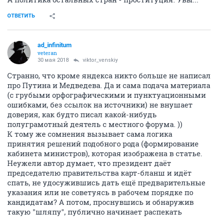
ОТВЕТИТЬ
ad_infinitum
veteran
30 мая 2018
viktor_venskiy
Странно, что кроме яндекса никто больше не написал
про Путина и Медведева. Да и сама подача материала
(с грубыми орфографическими и пунктуационными
ошибками, без ссылок на источники) не внушает
доверия, как будто писал какой-нибудь
полуграмотный деятель с местного форума. ))
К тому же сомнения вызывает сама логика
принятия решений подобного рода (формирование
кабинета министров), которая изображена в статье.
Неужели автор думает, что президент даёт
председателю правительства карт-бланш и идёт
спать, не удосужившись дать ещё предварительные
указания или не советуясь в рабочем порядке по
кандидатам? А потом, проснувшись и обнаружив
такую "шляпу", публично начинает распекать