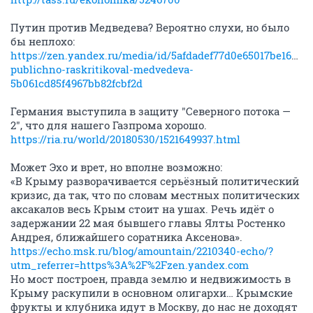
Путин против Медведева? Вероятно слухи, но было
бы неплохо:
https://zen.yandex.ru/media/id/5afdadef77d0e65017be1653/p
publichno-raskritikoval-medvedeva-
5b061cd85f4967bb82fcbf2d
Германия выступила в защиту "Северного потока —
2", что для нашего Газпрома хорошо.
https://ria.ru/world/20180530/1521649937.html
Может Эхо и врет, но вполне возможно:
«В Крыму разворачивается серьёзный политический
кризис, да так, что по словам местных политических
аксакалов весь Крым стоит на ушах. Речь идёт о
задержании 22 мая бывшего главы Ялты Ростенко
Андрея, ближайшего соратника Аксенова».
https://echo.msk.ru/blog/amountain/2210340-echo/?
utm_referrer=https%3A%2F%2Fzen.yandex.com
Но мост построен, правда землю и недвижимость в
Крыму раскупили в основном олигархи… Крымские
фрукты и клубника идут в Москву, до нас не доходят