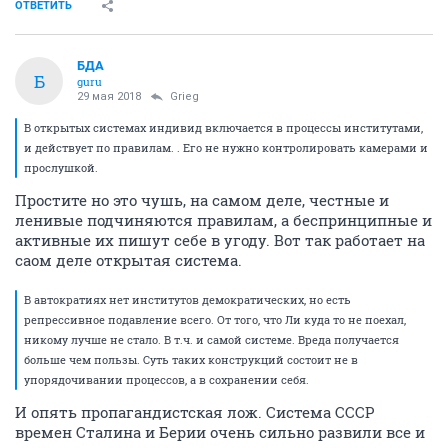
ОТВЕТИТЬ
БДА
Б
guru
29 мая 2018
Grieg
В открытых системах индивид включается в процессы институтами,
и действует по правилам. . Его не нужно контролировать камерами и
прослушкой.
Простите но это чушь, на самом деле, честные и
ленивые подчиняются правилам, а беспринципные и
активные их пишут себе в угоду. Вот так работает на
саом деле открытая система.
В автократиях нет институтов демократических, но есть
репрессивное подавление всего. От того, что Ли куда то не поехал,
никому лучше не стало. В т.ч. и самой системе. Вреда получается
больше чем пользы. Суть таких конструкций состоит не в
упорядочивании процессов, а в сохранении себя.
И опять пропагандистская лож. Система СССР
времен Сталина и Берии очень сильно развили все и