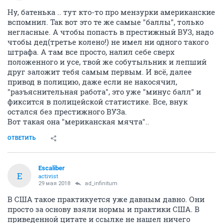
Ну, батенька .. тут кто-то про мензурки американские
вспомнил. Так вот это те же самые "баллы", только
негласные. А чтобы попасть в престижный ВУЗ, надо
чтобы дед(третье колено!) не имел ни одного такого
штрафа. А там все просто, налил себе сверх
положенного и усе, твой же собутыльник и лепший
друг заложит тебя самым первым. И всё, далее
привод в полицию, даже если не накосячил,
"разъяснительная работа", это уже "минус балл" и
фиксится в полицейской статистике. Все, внук
остался без престижного ВУЗа.
Вот такая она "мериканская мячта"..
ОТВЕТИТЬ
Escaliber
E
activist
29 мая 2018
ad_infinitum
В США такое практикуется уже давным давно. Они
просто за основу взяли нормы и практики США. В
приведенной цитате и ссылке не нашел ничего