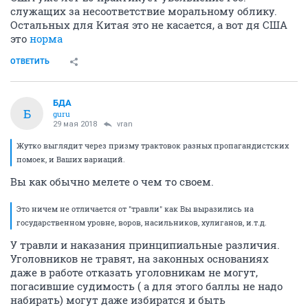
служащих за несоответствие моральному облику.
Остальных для Китая это не касается, а вот дя США
это
норма
ОТВЕТИТЬ
БДА
Б
guru
29 мая 2018
vran
Жутко выглядит через призму трактовок разных пропагандистских
помоек, и Ваших вариаций.
Вы как обычно мелете о чем то своем.
Это ничем не отличается от "травли" как Вы выразились на
государственном уровне, воров, насильников, хулиганов, и.т.д.
У травли и наказания принципиальные различия.
Уголовников не травят, на законных основаниях
даже в работе отказать уголовникам не могут,
погасившие судимость ( а для этого баллы не надо
набирать) могут даже избиратся и быть