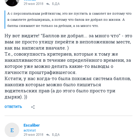
29 мая 2018
БДА
А с персональным рейтингом, это не пустить в самолет не потому что
в самолете дебоширишь, а потому что балов не добрал по жизни. А
баллы снимают не только за дебоши, а за много что.
Ну вот видите! "Баллов не добрал... за много что" - это
вам не просто улицу перейти в неположенном месте,
как вы написали вначале. )
Т.е., совокупность критериев, которые к тому же
накапливаются в течение определённого времени, за
которое уже можно делать какие-то выводы о
личности проштрафившегося.
Кстати, у нас когда-то была похожая система баллов,
накопив которые можно было лишиться
водительских прав (а до этого было просто три
дырки). ))
ОТВЕТИТЬ
Escaliber
E
activist
29 мая 2018
БДА