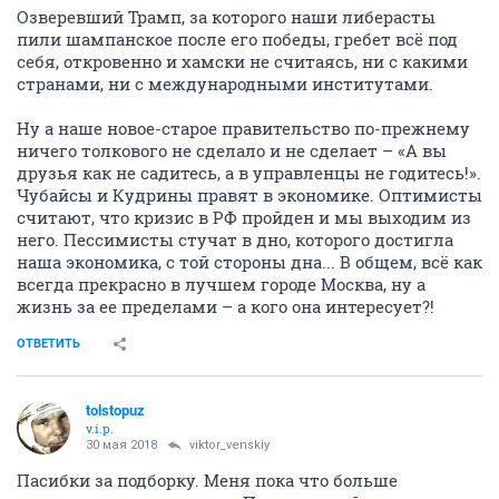
Озверевший Трамп, за которого наши либерасты
пили шампанское после его победы, гребет всё под
себя, откровенно и хамски не считаясь, ни с какими
странами, ни с международными институтами.
Ну а наше новое-старое правительство по-прежнему
ничего толкового не сделало и не сделает – «А вы
друзья как не садитесь, а в управленцы не годитесь!».
Чубайсы и Кудрины правят в экономике. Оптимисты
считают, что кризис в РФ пройден и мы выходим из
него. Пессимисты стучат в дно, которого достигла
наша экономика, с той стороны дна... В общем, всё как
всегда прекрасно в лучшем городе Москва, ну а
жизнь за ее пределами – а кого она интересует?!
ОТВЕТИТЬ
tolstopuz
v.i.p.
30 мая 2018
viktor_venskiy
Пасибки за подборку. Меня пока что больше