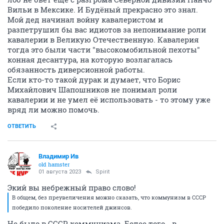
Вильи в Мексике. И Будёный прекрасно это знал.
Мой дед начинал войну кавалеристом и
разпетрушил бы вас идиотов за непонимание роли
кавалерии в Великую Отечественную. Кавалерия
тогда это были части "высокомобильной пехоты"
конная десантура, на которую возлагалась
обязанность диверсионной работы.
Если кто-то такой дурак и думает, что Борис
Михайлович Шапошников не понимал роли
кавалерии и не умел её использовать - то этому уже
вряд ли можно помочь.
ОТВЕТИТЬ
Владимир Ив
old hamster
01 августа 2023
Spirit
Экий вы небрежный право слово!
В общем, без преувеличения можно сказать, что коммунизм в СССР
победило поколение носителей джинсов.
Не было в СССР коммунизма. Более того - в