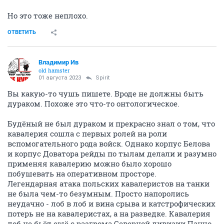
Но это тоже неплохо.
ОТВЕТИТЬ
Владимир Ив
old hamster
01 августа 2023
Spirit
Вы какую-то чушь пишете. Вроде не должны быть
дураком. Похоже это что-то онтологическое.
Будёный не был дураком и прекрасно знал о том, что
кавалерия сошла с первых ролей на роли
вспомогательного рода войск. Однако корпус Белова
и корпус Доватора рейды по тылам делали и разумно
применяя кавалерию можно было хорошо
побушевать на оперативном просторе.
Легендарная атака польских кавалеристов на танки
не была чем-то безумным. Просто напоролись
неудачно - лоб в лоб и вина срыва и катстрофических
потерь не на кавалеристах, а на разведке. Кавалерия
лоб не бьёт ещё с разгрома Северной дивизии Панчо