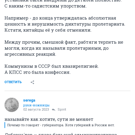
С каким-то садистским упорством.
Например - до конца утверждалась абсолютная
ценность и нерушимость диктатуры пролетариата.
Кстати, китайцы её у себя отменили.
Между прочим, смешной факт, рабтяги терпеть не
могли, когда их называли пролетариями, до
агрессивных реакций.
Коммунизм в СССР был квазирелигией.
А КПСС это была конфессия.
ОТВЕТИТЬ
serega
руки-ножницы
02 августа 2023
Spirit
называйте как хотите, сути не меняет
Почему-то говорят - губернатора. Хотя губерний в России нет.
Губерна́тор — глава большой административно-