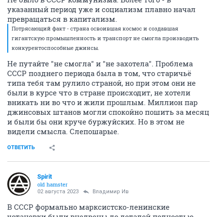
указанный период уже и социализм плавно начал
превращаться в капитализм.
Потрясающий факт - страна освоившая космос и создавшая
гигантскую промышленность и транспорт не смогла производить
конкурентоспособные джинсы.
Не путайте "не смогла" и "не захотела". Проблема
СССР позднего периода была в том, что старичьё
типа тебя там рулило страной, но при этом они не
были в курсе что в стране происходит, не хотели
вникать ни во что и жили прошлым. Миллион пар
джинсовых штанов могли спокойно пошить за месяц
и были бы они круче буржуйских. Но в этом не
видели смысла. Слепошарые.
ОТВЕТИТЬ
Spirit
old hamster
02 августа 2023
Владимир Ив
В СССР формально марксистско-ленинские
установки были внедрены до деталей полностью.