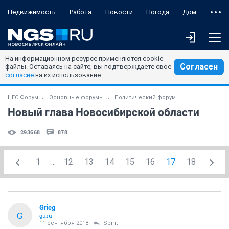
Недвижимость
Работа
Новости
Погода
Дом
На информационном ресурсе применяются cookie-
Согласен
файлы. Оставаясь на сайте, вы подтверждаете свое
согласие
на их использование.
НГС.Форум
Основные форумы
Политический форум
Новый глава Новосибирской области
293668
878
1
...
12
13
14
15
16
17
18
Grieg
G
guru
11 сентября 2018
Spirit