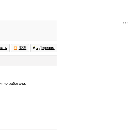
чать
RSS
Деревом
ично работала.