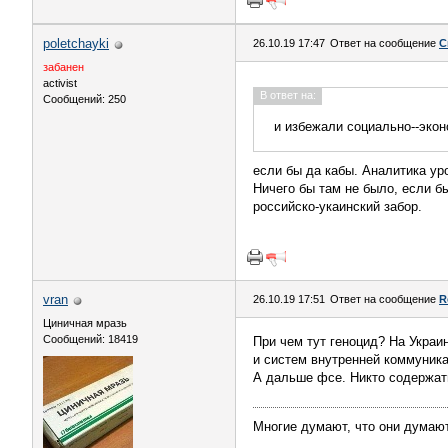
poletchayki
26.10.19 17:47
Ответ на сообщение
С
забанен
activist
В ответ на:
Сообщений: 250
и избежали социально--эко
если бы да кабы. Аналитика уро
Ничего бы там не было, если бы
российско-укаинский забор.
vran
26.10.19 17:51
Ответ на сообщение
R
Циничная мразь
Сообщений: 18419
При чем тут геноцид? На Украи
и систем внутренней коммуника
А дальше фсе. Никто содержат
Многие думают, что они думают