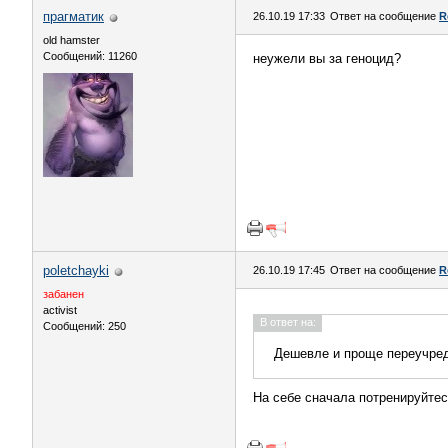
прагматик
26.10.19 17:33
Ответ на сообщение
R
old hamster
Сообщений: 11260
неужели вы за геноцид?
poletchayki
26.10.19 17:45
Ответ на сообщение
R
забанен
activist
В ответ на:
Сообщений: 250
Дешевле и проще переучред
На себе сначала потренируйтес