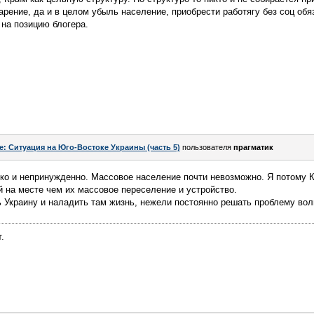
рение, да и в целом убыль население, приобрести работягу без соц обяз
 на позицию блогера.
e: Ситуация на Юго-Востоке Украины (часть 5)
пользователя
прагматик
ко и непринужденно. Массовое население почти невозможно. Я потому К
 на месте чем их массовое переселение и устройство.
 Украину и наладить там жизнь, нежели постоянно решать проблему вол
.