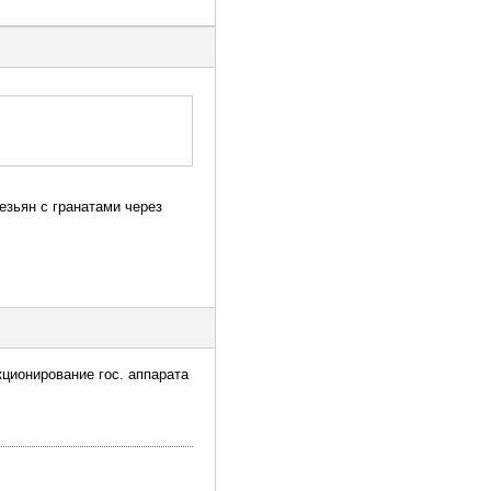
езьян с гранатами через
кционирование гос. аппарата