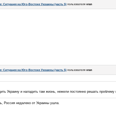
e: Ситуация на Юго-Востоке Украины (часть 5)
пользователя
vran
e: Ситуация на Юго-Востоке Украины (часть 5)
пользователя
vran
ить Украину и наладить там жизнь, нежели постоянно решать проблему 
ь, Россия недалеко от Украины ушла.