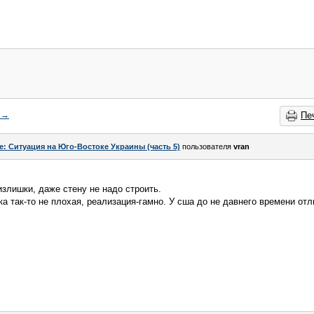
→
Пе
e: Ситуация на Юго-Востоке Украины (часть 5)
пользователя
vran
излишки, даже стену не надо строить.
а так-то не плохая, реализация-гамно. У сша до не давнего времени отл