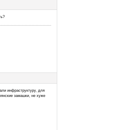
ть?
дали инфраструктуру, для
лянские замашки, не хуже