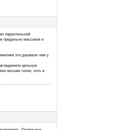
 из параллельной
ие предельно массовое и
лематики это дешевле чем у
рисоединили цельную
ено весьма точно, хоть и
рисоединять. Отдельных