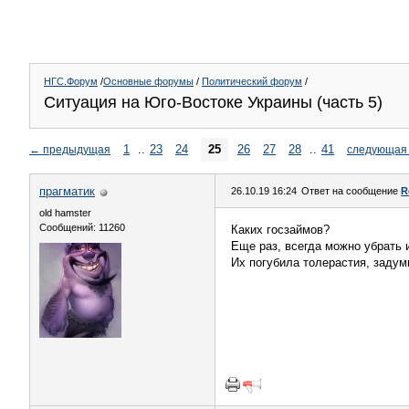
НГС.Форум
/
Основные форумы
/
Политический форум
/
Ситуация на Юго-Востоке Украины (часть 5)
1
..
23
24
25
26
27
28
..
41
←
предыдущая
следующая
прагматик
26.10.19 16:24
Ответ на сообщение
R
old hamster
Сообщений: 11260
Каких госзаймов?
Еще раз, всегда можно убрать 
Их погубила толерастия, задумк