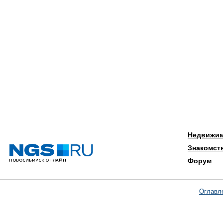
Недвижи
Знакомст
Форум
Оглавл