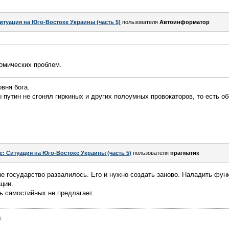
итуация на Юго-Востоке Украины (часть 5)
пользователя
Автоинформатор
номических проблем.
вня бога.
 путин не сгонял гиркиных и других полоумных провокаторов, то есть об
e: Ситуация на Юго-Востоке Украины (часть 5)
пользователя
прагматик
не государство развалилось. Его и нужно создать заново. Наладить фун
ции.
ь самостийных не предлагает.
.