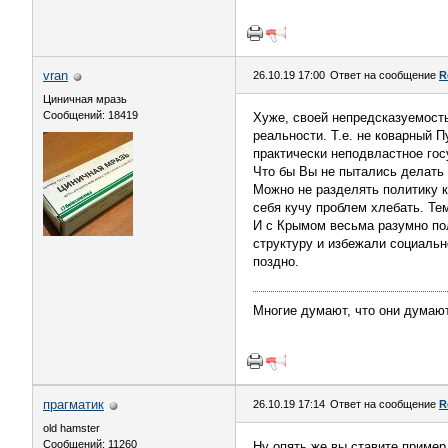
vran
26.10.19 17:00
Ответ на сообщение
R
Циничная мразь
Сообщений: 18419
Хуже, своей непредсказуемость
реальности. Т.е. не коварный 
практически неподвластное гос
Что бы Вы не пытались делать 
Можно не разделять политику к
себя кучу проблем хлебать. Те
И с Крымом весьма разумно по
структуру и избежали социальн
поздно.
Многие думают, что они думают
прагматик
26.10.19 17:14
Ответ на сообщение
R
old hamster
Сообщений: 11260
Ну опять же вы ставите пример