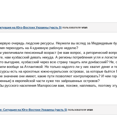
итуация на Юго-Востоке Украины (часть 5)
пользователя
vran
 первую очередь людские ресурсы. Неужели вы вслед за Медведевым бу
ремя переходить на 4-хдневную рабочую неделю?
им увеличивали пенсионный возраст (не вам вопрос, а риторический вопр
те, нам кузбасский девать некуда. А регионы потребления угля и логис
то выгоднее, кузбасский через всю страну тащить или донбасский? Не, о
или вообще за Атлантикой. Но только надолго ли у них хватит денег и 
ресурсы есть на крохотных южно-курильских островах, за которые бьётся
ое значение они имеют, какие пути позволяют контролировать? И чем г
енные) в европейской части хуже тех заброшенных островов?
бы русского населения Малороссии вам, похоже, наплевать, поэтому эту
e: Ситуация на Юго-Востоке Украины (часть 5)
пользователя
vran