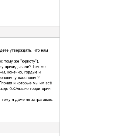
дете утверждать, что нам
ос тому же "юристу").
тику прикидывали? Тем же
ни, конечно, гордые и
терпения у населения?
 Япония и которые мы им всё
ораздо боОльшие территории
 тему я даже не затрагиваю.