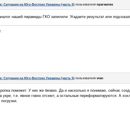
e: Ситуация на Юго-Востоке Украины (часть 5)
пользователя
прагматик
аналог нашей пирамиды ГКО запилили. Угадаете результат или подсказа
.
e: Ситуация на Юго-Востоке Украины (часть 5)
пользователя
vran
европка поможет. У них же безвиз. Да и насколько я понимаю, сейчас соз
 укре, т.е. явное говно отсеют, а остальные переформатируются. А хох
 погрузки.