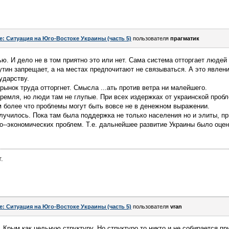
e: Ситуация на Юго-Востоке Украины (часть 5)
пользователя
прагматик
ю. И дело не в том приятно это или нет. Сама система отторгает людей
Путин запрещает, а на местах предпочитают не связываться. А это явлен
ударству.
рынок труда отторгнет. Смысла ...ать против ветра ни малейшего.
ремля, но люди там не глупые. При всех издержках от украинской проб
м более что проблемы могут быть вовсе не в денежном выражении.
лучилось. Пока там была поддержка не только населения но и элиты, п
о--экономических проблем. Т.е. дальнейшее развитие Украины было оцен
.
e: Ситуация на Юго-Востоке Украины (часть 5)
пользователя
vran
, Крым как цельную структуру. Но структуро то никто и не собирается п