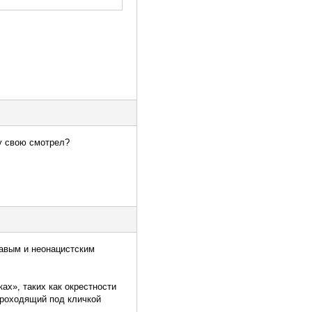
ту свою смотрел?
равым и неонацистским
ах», таких как окрестности
проходящий под кличкой