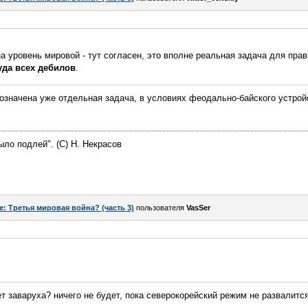
на уровень мировой - тут согласен, это вполне реальная задача для пра
уда всех дебилов
.
бозначена уже отдельная задача, в условиях феодально-байского устрой
ыло подлей". (C) Н. Некрасов
e: Третья мировая война? (часть 3)
пользователя
VasSer
т заваруха? ничего не будет, пока северокорейский режим не развалится