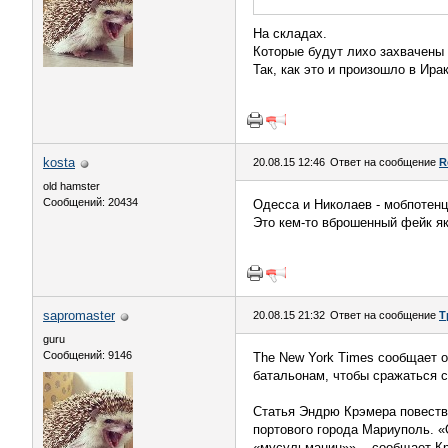
На складах.
Которые будут лихо захвачены
Так, как это и произошло в Ирак
kosta
20.08.15 12:46
Ответ на сообщение
R
old hamster
Сообщений: 20434
Одесса и Николаев - мобпотенц
Это кем-то вброшенный фейк я
sapromaster
20.08.15 21:32
Ответ на сообщение
Т
guru
Сообщений: 9146
The New York Times сообщает о
батальонам, чтобы сражаться с
Статья Эндрю Крэмера повеству
портового города Мариуполь. 
«мусульманин»», - сообщает К