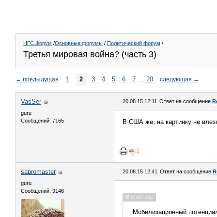
НГС.Форум
/
Основные форумы
/
Политический форум
/
Третья мировая война? (часть 3)
1
2
3
4
5
6
7
..
20
←
предыдущая
следующая
→
VasSer
20.08.15 12:11
Ответ на сообщение
R
guru
Сообщений: 7165
В США же, на картинку не влез
sapromaster
20.08.15 12:41
Ответ на сообщение
R
guru
Сообщений: 9146
В ответ на:
Мобилизационный потенциал 