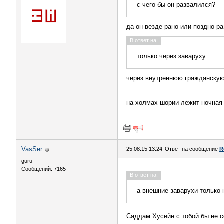
с чего бы он развалился?
да он везде рано или поздно ра
В ответ на:
только через заваруху...
через внутреннюю гражданскую 
на холмах шории лежит ночная 
VasSer
25.08.15 13:24
Ответ на сообщение
R
guru
Сообщений: 7165
В ответ на:
а внешние заварухи только 
Саддам Хусейн с тобой бы не 