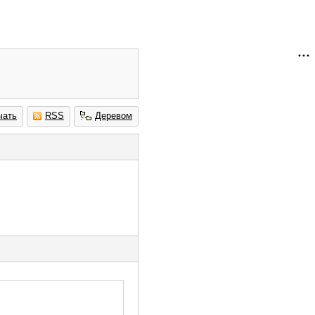
чать
RSS
Деревом