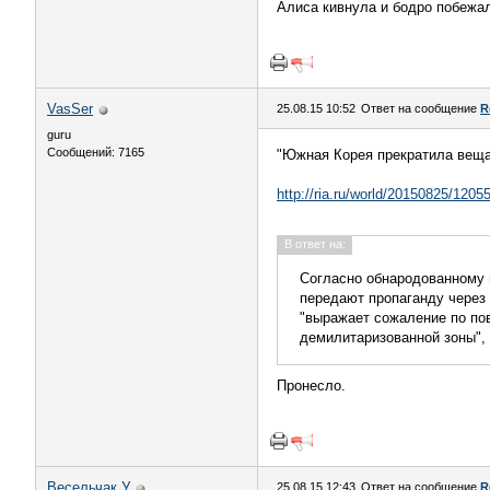
Алиса кивнула и бодро побежал
VasSer
25.08.15 10:52
Ответ на сообщение
R
guru
Сообщений: 7165
"Южная Корея прекратила веща
http://ria.ru/world/20150825/1205
В ответ на:
Согласно обнародованному н
передают пропаганду через 
"выражает сожаление по по
демилитаризованной зоны", 
Пронесло.
Весельчак У
25.08.15 12:43
Ответ на сообщение
R