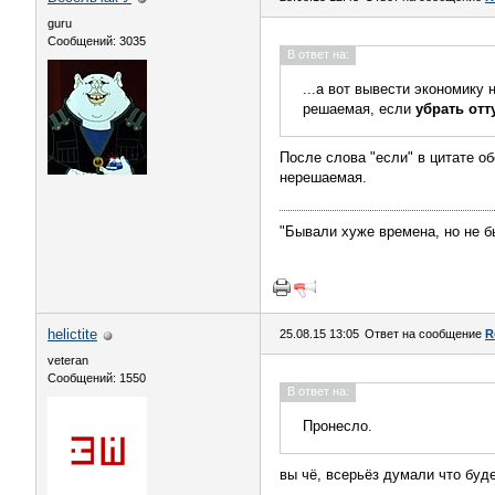
guru
Сообщений: 3035
В ответ на:
...а вот вывести экономику 
решаемая, если
убрать отт
После слова "если" в цитате о
нерешаемая.
"Бывали хуже времена, но не б
helictite
25.08.15 13:05
Ответ на сообщение
R
veteran
Сообщений: 1550
В ответ на:
Пронесло.
вы чё, всерьёз думали что буде