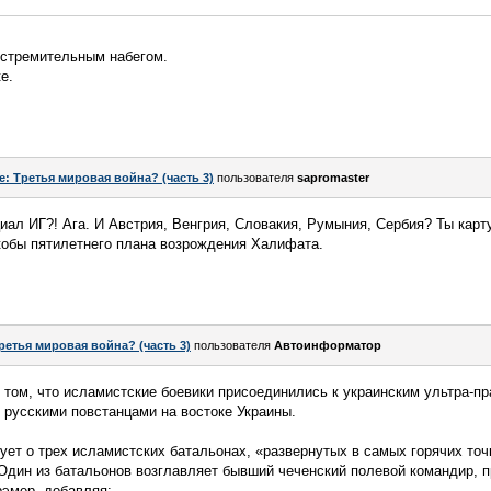
 стремительным набегом.
е.
e: Третья мировая война? (часть 3)
пользователя
sapromaster
иал ИГ?! Ага. И Австрия, Венгрия, Словакия, Румыния, Сербия? Ты кар
кобы пятилетнего плана возрождения Халифата.
ретья мировая война? (часть 3)
пользователя
Автоинформатор
 том, что исламистские боевики присоединились к украинским ультра-п
 русскими повстанцами на востоке Украины.
ет о трех исламистских батальонах, «развернутых в самых горячих точк
«Один из батальонов возглавляет бывший чеченский полевой командир, 
рэмер, добавляя: