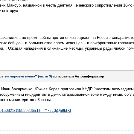
йх Мансур, названной в честь деятеля чеченского сопротивления 18-го
 сектору»
 закалились во время войны против опирающихся на Россию сепаратисто
ких бойцов – в большинстве своем чеченцев – в прифронтовых городка
ной… Ожидая нападения в ближайшие месяцы, украинцы рады любой пом
ретья мировая война? (часть 3)
пользователя
Автоинформатор
 Иван Захарченко. Южная Корея пригрозила КНДР "жестким возмездием
в вооруженным инцидентом в демилитаризованной зоне между ними, согл
кого министерства обороны.
d/20150821/1198392365.html#ixzz3jQ59btXI