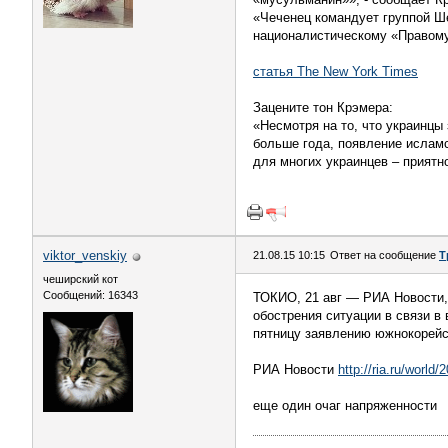
«Чеченец командует группой Ше
националистическому «Правому
статья The New York Times
Зацените тон Крэмера:
«Несмотря на то, что украинцы
больше года, появление исламс
для многих украинцев – прият
viktor_venskiy
21.08.15 10:15
Ответ на сообщение
Т
чеширский кот
Сообщений: 16343
ТОКИО, 21 авг — РИА Новости,
обострения ситуации в связи 
пятницу заявлению южнокорейс
РИА Новости
http://ria.ru/worl
еще один очаг напряженности