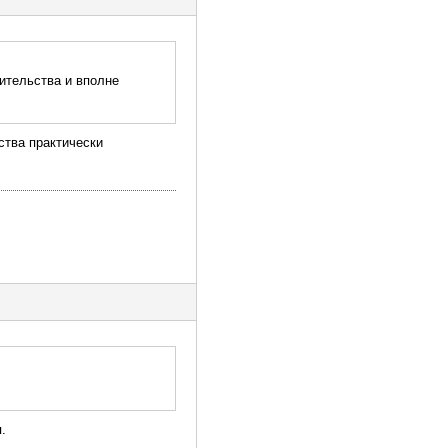
вительства и вполне
ства практически
.