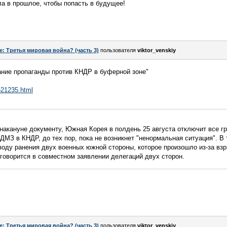
а в прошлое, чтобы попасть в будущее!
e: Третья мировая война? (часть 3)
пользователя
viktor_venskiy
ние пропаганды против КНДР в буферной зоне"
521235.html
акануне документу, Южная Корея в полдень 25 августа отключит все г
ДМЗ в КНДР, до тех пор, пока не возникнет "ненормальная ситуация". В
воду ранения двух военных южной стороны, которое произошло из-за вз
говорится в совместном заявлении делегаций двух сторон.
e: Третья мировая война? (часть 3)
пользователя
viktor_venskiy