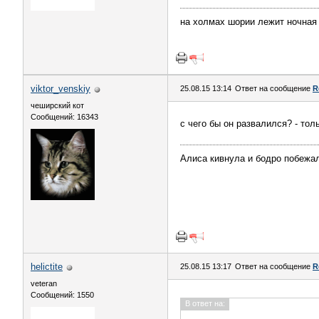
на холмах шории лежит ночная 
viktor_venskiy
25.08.15 13:14
Ответ на сообщение
R
чеширский кот
Сообщений: 16343
с чего бы он развалился? - тол
Алиса кивнула и бодро побежал
helictite
25.08.15 13:17
Ответ на сообщение
R
veteran
Сообщений: 1550
В ответ на: