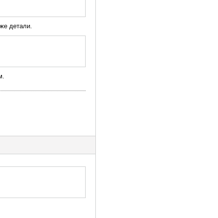
уже детали.
м.