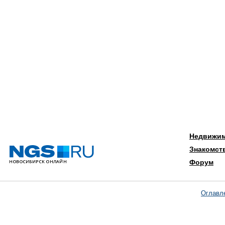
Недвижи
Знакомст
Форум
Оглавл