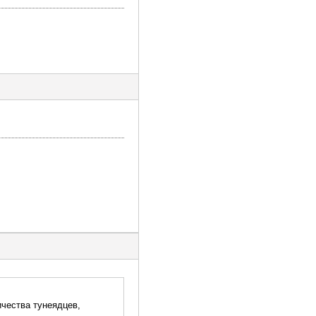
чества тунеядцев,