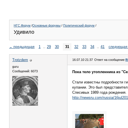
НГС.Форум
/
Основные форумы
/
Политический форум
/
Удивило
1
..
29
30
31
32
33
34
..
41
←
предыдущая
следующая
Trotzdem
16.07.10 21:37
Ответ на сообщение
R
guru
Сообщений: 6073
Пока тело утопленника из "С
Стали известны подробности ги
купании. Это был представител
Спесивых 1989 года рождения.
http://newsru.com/russia/16jul201