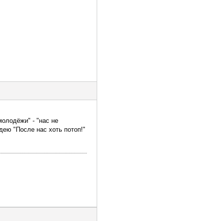
олодёжи" - "нас не
дею "После нас хоть потоп!"