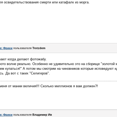
ля освидетельствования смерти или катафалк из морга.
e: Фрики
пользователя
Trotzdem
вают когда делают фотожабу.
то волне реально. Особенно не удивительно это на сборище "золотой м
ем купаться!" А потом мы смотрим на чиновников которые исповедуют и
ь. Да вот с таких "Селигеров".
меня от мании величия!!! Сколько миллионов я вам должен?!
e: Фрики
пользователя
Владимир Ив