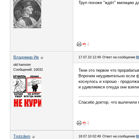
Труп похоже "ждёт" милицию д
Владимир Ив
17.07.10 12:49
Ответ на сообщение
R
old hamster
Сообщений: 10032
Тени это первое что прорабаты
Впрочем неудивительно если фо
коснулось и хорошо - продолжа
и удивляемся откуда они взялис
Спасибо доктор, что вылечили 
Trotzdem
18.07.10 02:49
Ответ на сообщение
R