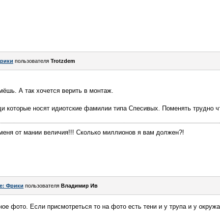
рики
пользователя
Trotzdem
ёшь. А так хочется верить в монтаж.
и которые носят идиотские фамилии типа Спесивых. Поменять трудно ч
меня от мании величия!!! Сколько миллионов я вам должен?!
e: Фрики
пользователя
Владимир Ив
ное фото. Если присмотреться то на фото есть тени и у трупа и у окру