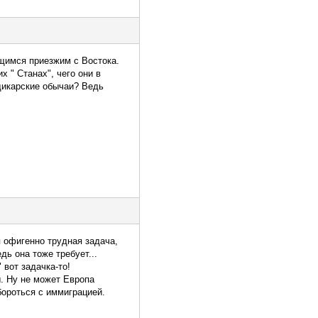
щимся приезжим с Востока.
х " Станах", чего они в
 дикарские обычаи? Ведь
я офигенно трудная задача,
дь она тоже требует...
 вот задачка-то!
. Ну не может Европа
бороться с иммиграцией.