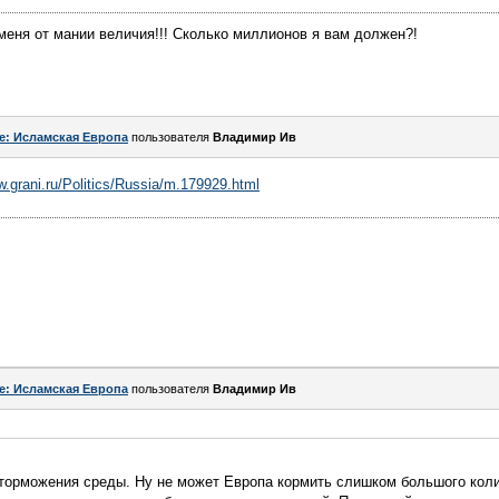
меня от мании величия!!! Сколько миллионов я вам должен?!
e: Исламская Европа
пользователя
Владимир Ив
w.grani.ru/Politics/Russia/m.179929.html
e: Исламская Европа
пользователя
Владимир Ив
 торможения среды. Ну не может Европа кормить слишком большого коли