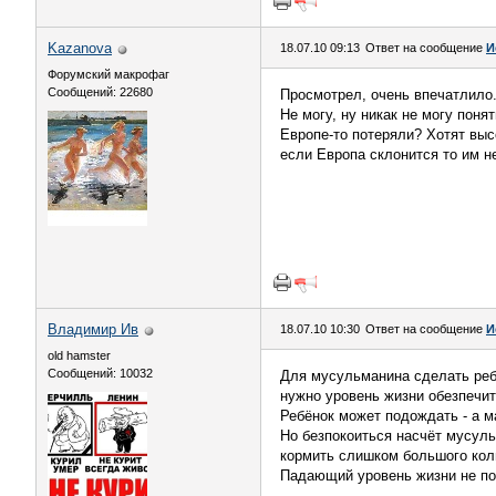
Kazanova
18.07.10 09:13
Ответ на сообщение
И
Форумский макрофаг
Сообщений: 22680
Просмотрел, очень впечатлило
Не могу, ну никак не могу поня
Европе-то потеряли? Хотят выс
если Европа склонится то им не
Владимир Ив
18.07.10 10:30
Ответ на сообщение
И
old hamster
Сообщений: 10032
Для мусульманина сделать ребё
нужно уровень жизни обезпечить
Ребёнок может подождать - а ма
Но безпокоиться насчёт мусуль
кормить слишком большого коли
Падающий уровень жизни не по