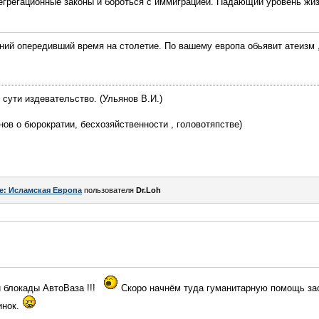
егрегационные законы и бороться с иммиграцией. Падающий уровень жиз
ий опередивший время на столетие. По вашему европа обьявит атеизм ,
 сути издевательство. (Ульянов В.И.)
нов о бюрократии, бесхозяйственности , головотяпстве)
e: Исламская Европа
пользователя
Dr.Loh
 блокады АвтоВаза !!!
Скоро начнём туда гуманитарную помощь за
инок.