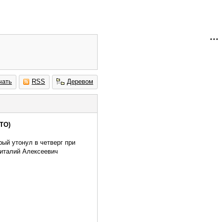
чать
RSS
Деревом
ТО)
ый утонул в четверг при
Виталий Алексеевич