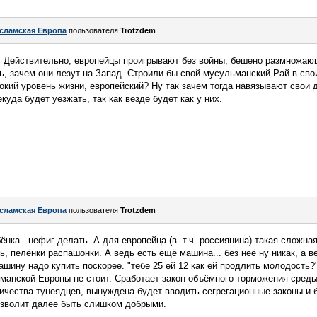
сламская Европа
пользователя
Trotzdem
. Действительно, европейцы проигрывают без войны, бешено размножаю
ть, зачем они лезут на Запад. Строили бы свой мусульманский Рай в свои
окий уровень жизни, европейский? Ну так зачем тогда навязывают свои
куда будет уезжать, так как везде будет как у них.
сламская Европа
пользователя
Trotzdem
нка - нефиг делать. А для европейца (в. т.ч. россиянина) такая сложна
, пелёнки распашонки. А ведь есть ещё машина... без неё ну никак, а ве
шину надо купить поскорее. "тебе 25 ей 12 как ей продлить молодость?"
манской Европы не стоит. Сработает закон объёмного торможения среды
чества тунеядцев, вынуждена будет вводить сегрегационные законы и 
зволит далее быть слишком добрыми.