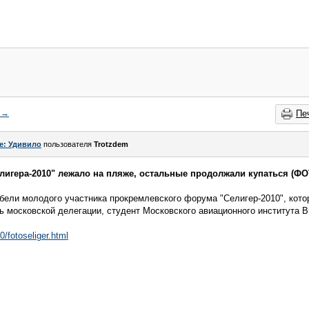
→
Пе
e: Удивило
пользователя
Trotzdem
елигера-2010" лежало на пляже, остальные продолжали купаться (ФО
бели молодого участника прокремлевского форума "Селигер-2010", котор
ь московской делегации, студент Московского авиационного института 
0/fotoseliger.html