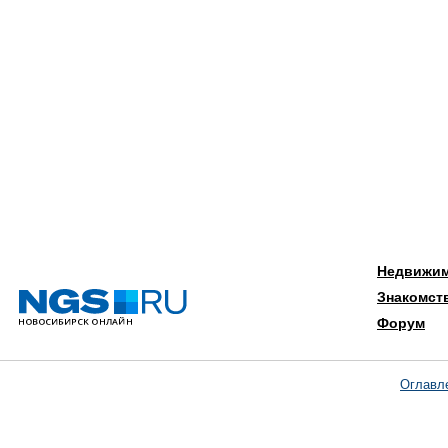
Недвижи
Знакомст
Форум
Оглавл