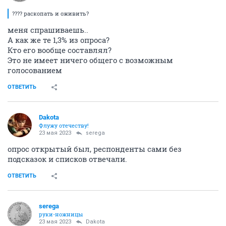
???? раскопать и оживить?
меня спрашиваешь..
А как же те 1,3% из опроса?
Кто его вообще составлял?
Это не имеет ничего общего с возможным
голосованием
ОТВЕТИТЬ
Dаkota
Флужу отечеству!
23 мая 2023
serega
опрос открытый был, респонденты сами без
подсказок и списков отвечали.
ОТВЕТИТЬ
serega
руки-ножницы
23 мая 2023
Dаkota