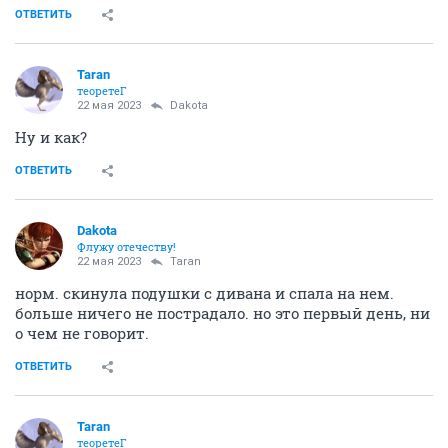
ОТВЕТИТЬ
Taran
теоретеГ
22 мая 2023
Dаkota
Ну и как?
ОТВЕТИТЬ
Dаkota
Флужу отечеству!
22 мая 2023
Taran
норм. скинула подушки с дивана и спала на нем.
больше ничего не пострадало. но это первый день, ни
о чем не говорит.
ОТВЕТИТЬ
Taran
теоретеГ