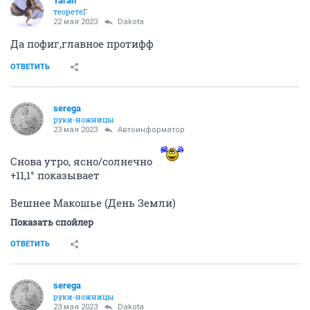
Taran
теоретеГ
22 мая 2023
Dаkota
Да пофиг,главное протифф
ОТВЕТИТЬ
serega
руки-ножницы
23 мая 2023
Автоинформатор
Снова утро, ясно/солнечно
+11,1° показывает
Вешнее Макошье (День Земли)
Показать спойлер
ОТВЕТИТЬ
serega
руки-ножницы
23 мая 2023
Dаkota