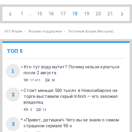
1
...
15
16
17
18
19
20
21
НГС.Форум
Форумы поддержки
Тестовый форум (Мусорка)
ТОП 5
Кто тут воду мутит? Почему нельзя купаться
1
после 2 августа
17 411
28
Стоит меньше 500 тысяч: в Новосибирске на
2
торги выставили серый Infiniti — его заложил
владелец
0
13
«Привет, детишки!» Чего вы не знали о самом
3
страшном сериале 90-х