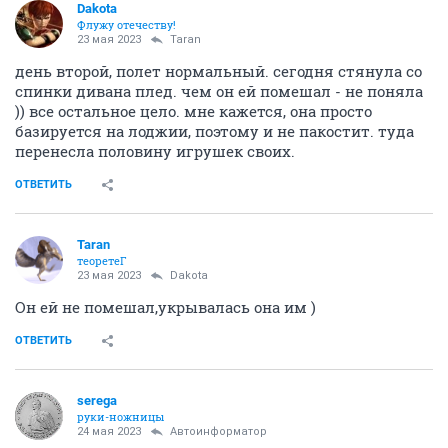
Dаkota
Флужу отечеству!
23 мая 2023
Taran
день второй, полет нормальный. сегодня стянула со
спинки дивана плед. чем он ей помешал - не поняла
)) все остальное цело. мне кажется, она просто
базируется на лоджии, поэтому и не пакостит. туда
перенесла половину игрушек своих.
ОТВЕТИТЬ
Taran
теоретеГ
23 мая 2023
Dаkota
Он ей не помешал,укрывалась она им )
ОТВЕТИТЬ
serega
руки-ножницы
24 мая 2023
Автоинформатор