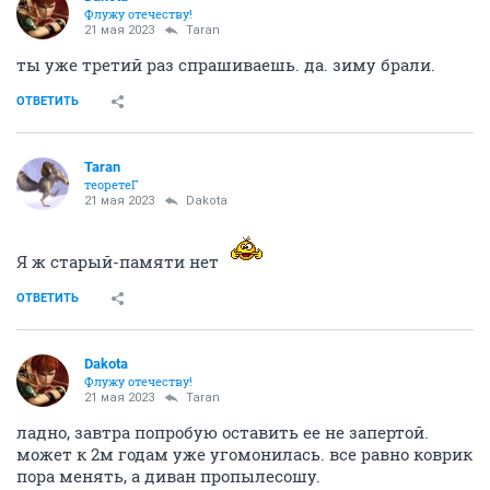
Флужу отечеству!
21 мая 2023
Taran
ты уже третий раз спрашиваешь. да. зиму брали.
ОТВЕТИТЬ
Taran
теоретеГ
21 мая 2023
Dаkota
Я ж старый-памяти нет
ОТВЕТИТЬ
Dаkota
Флужу отечеству!
21 мая 2023
Taran
ладно, завтра попробую оставить ее не запертой.
может к 2м годам уже угомонилась. все равно коврик
пора менять, а диван пропылесошу.