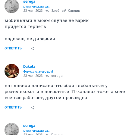
serega
руки-ножницы
23 мая 2023
Злобный_Карлик
мобильный в моём случае не варик
придётся терпеть
надеюсь, не диверсия
ОТВЕТИТЬ
Dаkota
Флужу отечеству!
23 мая 2023
serega
на главной написано что сбой глобальный у
ростелекома. и в новостных ТГ-каналах тоже. а меня
все-все работает, другой провайдер.
ОТВЕТИТЬ
serega
руки-ножницы
23 мая 2023
Dаkota