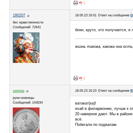
180207
18.05.23 16:01
Ответ на сообщение
О
бес нравственности
Сообщений: 72641
блин, круто, это получается, я
жизнь такова, какова она есть
serega
18.05.23 16:23
Ответ на сообщение
R
руки-ножницы
Сообщений: 143034
ватакат(ка)!
ехай в филармонию, лучше к от
20 наверное дают. Мы в районе
всё.
Побегали по подвалам.