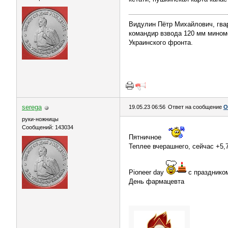
Видулин Пётр Михайлович, гва
командир взвода 120 мм миномёт
Украинского фронта.
serega
19.05.23 06:56
Ответ на сообщение
О
руки-ножницы
Сообщений: 143034
Пятничное
Теплее вчерашнего, сейчас +5,
Pioneer day
с празднико
День фармацевта