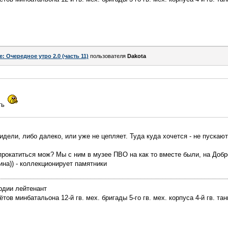
e: Очередное утро 2.0 (часть 11)
пользователя
Dаkota
ть
идели, либо далеко, или уже не цепляет. Туда куда хочется - не пускают.
прокатиться мож? Мы с ним в музее ПВО на как то вместе были, на До
на)) - коллекционирует памятники
рдии лейтенант
ов минбатальона 12-й гв. мех. бригады 5-го гв. мех. корпуса 4-й гв. тан