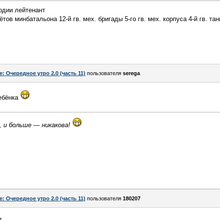
рдии лейтенант
ов минбатальона 12-й гв. мех. бригады 5-го гв. мех. корпуса 4-й гв. тан
e: Очередное утро 2.0 (часть 11)
пользователя
serega
ебёнка
, и больше — никакова!
e: Очередное утро 2.0 (часть 11)
пользователя
180207
т