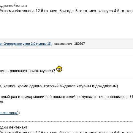
рдии лейтенант
ов минбатальона 12-й гв. мех. бригады 5-го гв. мех. корпуса 4-й гв. тан
e: Очередное утро 2.0 (часть 11)
пользователя
180207
стие в ранешних ночах музеев?
я, кажись кроме одного, который выдался хмурым и дождливым)
ошлый раз в филармонии всё посмотрели\послушали - оч.понравилось. 
ко.
е же лица
)).
рдии лейтенант
ов минбатальона 12-й гв. мех. бригады 5-го гв. мех. корпуса 4-й гв. тан