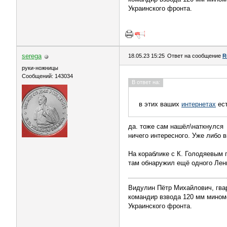
Украинского фронта.
serega
18.05.23 15:25
Ответ на сообщение
R
руки-ножницы
Сообщений: 143034
В ответ на:
в этих ваших
интернетах
ес
да. тоже сам нашёл\наткнулся
ничего интересного. Уже либо в
На кораблике с К. Голодяевым 
там обнаружил ещё одного Лени
Видулин Пётр Михайлович, гва
командир взвода 120 мм миномёт
Украинского фронта.