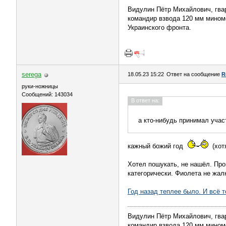
Видулин Пётр Михайлович, гва
командир взвода 120 мм миномёт
Украинского фронта.
serega
18.05.23 15:22
Ответ на сообщение
R
руки-ножницы
Сообщений: 143034
В ответ на:
а кто-нибудь принимал уча
кажный божий год
(хот
Хотел пошукать, не нашёл. Пр
категорически. Фиолета не жал
Год назад теплее было. И всё т
Видулин Пётр Михайлович, гва
командир взвода 120 мм миномёт