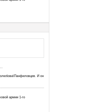
..
бролюбова\Панфиловцев. И он
ковой армии 1-го