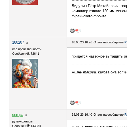
Видулин Пётр Михайлович, гва
командир взвода 120 мм миномёт
Украинского фронта.
180207
18.05.23 16:26
Ответ на сообщение
R
бес нравственности
Сообщений: 72641
придётся наверное вытащить р
жизнь такова, какова она есть
serega
18.05.23 16:40
Ответ на сообщение
R
руки-ножницы
Сообщений: 143034
кстати, пушкинская карта канае