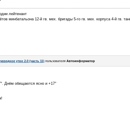
рдии лейтенант
ов минбатальона 12-й гв. мех. бригады 5-го гв. мех. корпуса 4-й гв. тан
чередное утро 2.0 (часть 11)
пользователя
Автоинформатор
7°. Днём обещаются ясно и +17°
м!