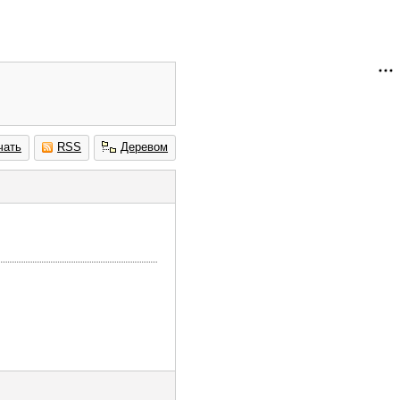
чать
RSS
Деревом