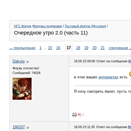
НГС.Форум
/
Форумы поддержки
/
Тестовый форум (Мусорка)
/
Очередное утро 2.0 (часть 11)
1
..
15
16
17
18
19
20
21
←
предыдущая
следующая
Dаkota
18.05.23 09:08
Ответ на сообщение
R
Флужу отечеству!
Сообщений: 74028
в этих ваших
интернетах
есть
Я хочу смотреть балет, пусть 
180207
18.05.23 11:35
Ответ на сообщение
R