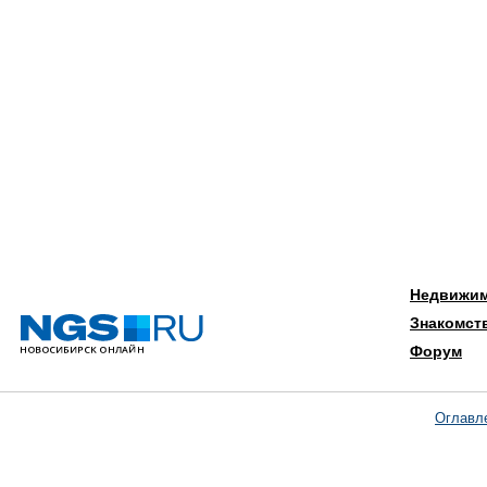
Недвижи
Знакомст
Форум
Оглавл