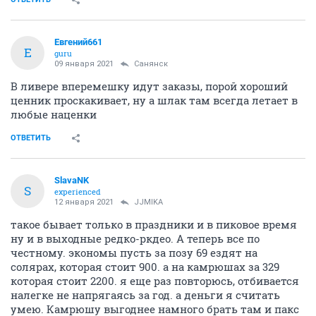
Евгений661
Е
guru
09 января 2021
Санянск
В ливере вперемешку идут заказы, порой хороший
ценник проскакивает, ну а шлак там всегда летает в
любые наценки
ОТВЕТИТЬ
SlavaNK
S
experienced
12 января 2021
JJMIKA
такое бывает только в праздники и в пиковое время
ну и в выходные редко-ркдео. А теперь все по
честному. экономы пусть за позу 69 ездят на
солярах, которая стоит 900. а на камрюшах за 329
которая стоит 2200. я еще раз повторюсь, отбивается
налегке не напрягаясь за год. а деньги я считать
умею. Камрюшу выгоднее намного брать там и пакс