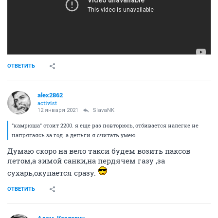
ОТВЕТИТЬ
alex2862
activist
12 января 2021
SlavaNK
"камрюша" стоит 2200. я еще раз повторюсь, отбивается налегке не
напрягаясь за год. а деньги я считать умею.
Думаю скоро на вело такси будем возить паксов
летом,а зимой санки,на пердячем газу ,за
сухарь,окупается сразу.
ОТВЕТИТЬ