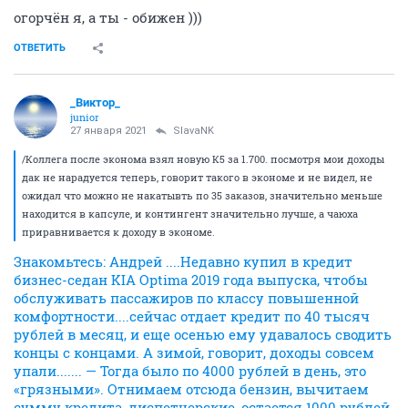
огорчён я, а ты - обижен )))
ОТВЕТИТЬ
_Виктор_
juniоr
27 января 2021
SlavaNK
/Коллега после эконома взял новую К5 за 1.700. посмотря мои доходы
дак не нарадуется теперь, говорит такого в экономе и не видел, не
ожидал что можно не накатывть по 35 заказов, значительно меньше
находится в капсуле, и контингент значительно лучше, а чаюха
приравнивается к доходу в экономе.
Знакомьтесь: Андрей ....Недавно купил в кредит
бизнес-седан KIA Optima 2019 года выпуска, чтобы
обслуживать пассажиров по классу повышенной
комфортности....сейчас отдает кредит по 40 тысяч
рублей в месяц, и еще осенью ему удавалось сводить
концы с концами. А зимой, говорит, доходы совсем
упали....... — Тогда было по 4000 рублей в день, это
«грязными». Отнимаем отсюда бензин, вычитаем
сумму кредита, диспетчерские, остается 1000 рублей