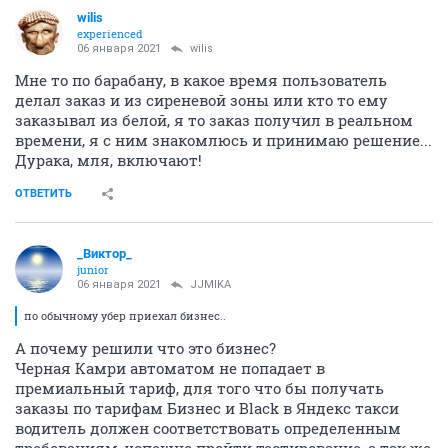
wilis
experienced
06 января 2021
wilis
Мне то по барабану, в какое время пользователь
делал заказ и из сиреневой зоны или кто то ему
заказывал из белой, я то заказ получил в реальном
времени, я с ним знакомлюсь и принимаю решение...
Дурака, мля, включают!
ОТВЕТИТЬ
_Виктор_
juniоr
06 января 2021
JJMIKA
по обычному убер приехал бизнес..
А почему решили что это бизнес?
Черная Камри автоматом не попадает в
премиальный тариф, для того что бы получать
заказы по тарифам Бизнес и Black в Яндекс такси
водитель должен соответствовать определенным
требованиям, успешно пройти тестирование, а так же