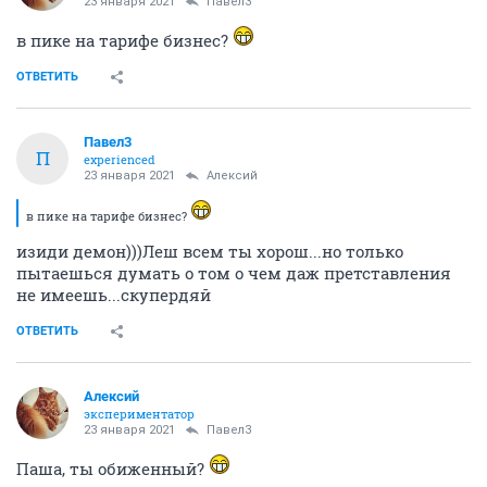
23 января 2021
Павел3
в пике на тарифе бизнес?
ОТВЕТИТЬ
Павел3
П
experienced
23 января 2021
Алексий
в пике на тарифе бизнес?
изиди демон)))Леш всем ты хорош...но только
пытаешься думать о том о чем даж претставления
не имеешь...скупердяй
ОТВЕТИТЬ
Алексий
экспериментатор
23 января 2021
Павел3
Паша, ты обиженный?