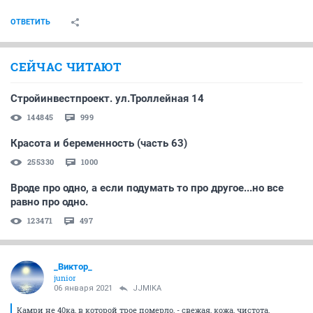
ОТВЕТИТЬ
СЕЙЧАС ЧИТАЮТ
Стройинвестпроект. ул.Троллейная 14
144845
999
Красота и беременность (часть 63)
255330
1000
Вроде про одно, а если подумать то про другое...но все
равно про одно.
123471
497
_Виктор_
juniоr
06 января 2021
JJMIKA
Камри не 40ка, в которой трое померло, - свежая, кожа, чистота,