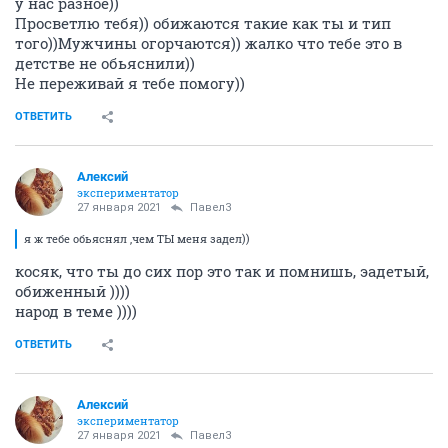
у нас разное))
Просветлю тебя)) обижаются такие как ты и тип
того))Мужчины огорчаются)) жалко что тебе это в
детстве не обьяснили))
Не переживай я тебе помогу))
ОТВЕТИТЬ
Алексий
экспериментатор
27 января 2021
Павел3
я ж тебе обьяснял ,чем ТЫ меня задел))
косяк, что ты до сих пор это так и помнишь, эадетый,
обиженный ))))
народ в теме ))))
ОТВЕТИТЬ
Алексий
экспериментатор
27 января 2021
Павел3