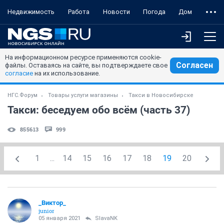
Недвижимость
Работа
Новости
Погода
Дом
На информационном ресурсе применяются cookie-
Согласен
файлы. Оставаясь на сайте, вы подтверждаете свое
согласие
на их использование.
НГС.Форум
Товары услуги магазины
Такси в Новосибирске
Такси: беседуем обо всём (часть 37)
855613
999
1
...
14
15
16
17
18
19
20
_Виктор_
juniоr
05 января 2021
SlavaNK