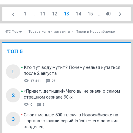
1
...
11
12
13
14
15
...
40
НГС.Форум
Товары услуги магазины
Такси в Новосибирске
ТОП 5
Кто тут воду мутит? Почему нельзя купаться
1
после 2 августа
17 411
28
«Привет, детишки!» Чего вы не знали о самом
2
страшном сериале 90-х
0
3
Стоит меньше 500 тысяч: в Новосибирске на
3
торги выставили серый Infiniti — его заложил
владелец