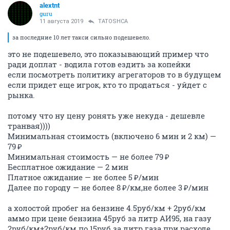
alextnt
guru
11 августа 2019
TATOSHCA
за последние 10 лет такси сильно подешевело.
это не подешевело, это показывающий пример что
ради доплат - водила готов ездить за копейки
если посмотреть политику агрегаторов то в будущем
если придет еще игрок, кто то продаться - уйдет с
рынка.
потому что ну цену ронять уже некуда - дешевле
транвая))))
Минимальная стоимость (включено 6 мин и 2 км) —
79 ₽
Минимальная стоимость — не более 79 ₽
Бесплатное ожидание — 2 мин
Платное ожидание — не более 5 ₽/мин
Далее по городу — не более 8 ₽/км,не более 3 ₽/мин
а холостой пробег на бензине 4.5руб/км + 2руб/км
аммо при цене бензина 45руб за литр АИ95, на газу
2руб/км+2руб/км по 15руб за литр газа при расходе