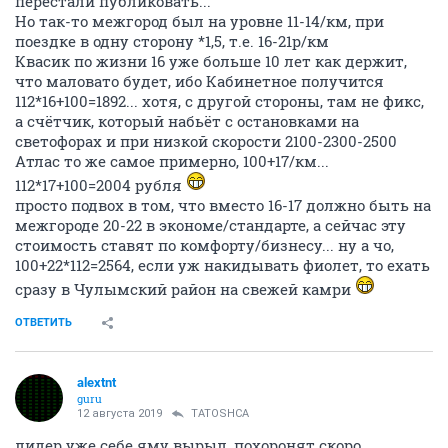
перестали публиковать...
Но так-то межгород был на уровне 11-14/км, при
поездке в одну сторону *1,5, т.е. 16-21р/км
Квасик по жизни 16 уже больше 10 лет как держит,
что маловато будет, ибо Кабинетное получится
112*16+100=1892... хотя, с другой стороны, там не фикс,
а счётчик, который набьёт с остановками на
светофорах и при низкой скорости 2100-2300-2500
Атлас то же самое примерно, 100+17/км...
112*17+100=2004 рубля
просто подвох в том, что вместо 16-17 должно быть на
межгороде 20-22 в экономе/стандарте, а сейчас эту
стоимость ставят по комфорту/бизнесу... ну а чо,
100+22*112=2564, если уж накидывать фиолет, то ехать
сразу в Чулымский район на свежей камри
ОТВЕТИТЬ
alextnt
guru
12 августа 2019
TATOSHCA
лидер уже себе яму вырыл, похоронят скоро