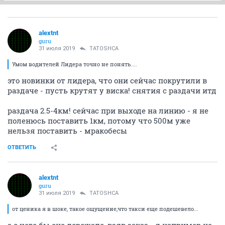
alextnt
guru
31 июля 2019
TATOSHCA
Умом водителей Лидера точно не понять....
это новинки от лидера, что они сейчас покрутили в
раздаче - пусть крутят у виска! снятия с раздачи итд
раздача 2.5-4км! сейчас при выходе на линию - я не
поленюсь поставить 1км, потому что 500м уже
нельзя поставить - мракобесы
ОТВЕТИТЬ
alextnt
guru
31 июля 2019
TATOSHCA
от ценика я в шоке, такое ощущение,что такси еще подешевело...
а с чего бы оно дорожало, взяв заказ - я например не