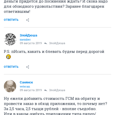
деньги придётся до посинения ждать? И скока надо
для обоюдного удовольствия? Заранее благодарен
ответившим!
ОТВЕТИТЬ
ЗлойДюша
member
09 августа 2019
ЗлойДюша
P.S. пИсать, какать и блевать будем перед дорогой
ОТВЕТИТЬ
Санянск
veteran
09 августа 2019
ЗлойДюша
Ну ежели добавить стоимость ГСМ на обратку и
провести заказ в обход приложения, то почему нет?
За 2,5 часа, 2,5 тыщи рублей - вполне съедобно.
Или в каком-нибудь приложении типа лидер/