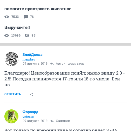
помогите пристроить животное
7533
76
Выручайте!!
13696
95
ЗлойДюша
member
09 августа 2019
Автоинформатор
Благодарю! Ценообразование понЯл; имею ввиду 2.3 -
2.5! Поездка планируется 17-го или 18-го числа. Еси
чо...
ОТВЕТИТЬ
Форвард
veteran
09 августа 2019
Санянск
Вот только по времени туда и обратно будет 3 -3,5