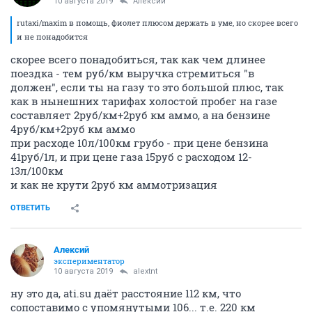
10 августа 2019
Алексий
rutaxi/maxim в помощь, фиолет плюсом держать в уме, но скорее всего
и не понадобится
скорее всего понадобиться, так как чем длинее
поездка - тем руб/км выручка стремиться "в
должен", если ты на газу то это большой плюс, так
как в нынешних тарифах холостой пробег на газе
составляет 2руб/км+2руб км аммо, а на бензине
4руб/км+2руб км аммо
при расходе 10л/100км грубо - при цене бензина
41руб/1л, и при цене газа 15руб с расходом 12-
13л/100км
и как не крути 2руб км аммотризация
ОТВЕТИТЬ
Алексий
экспериментатор
10 августа 2019
alextnt
ну это да, ati.su даёт расстояние 112 км, что
сопоставимо с упомянутыми 106... т.е. 220 км