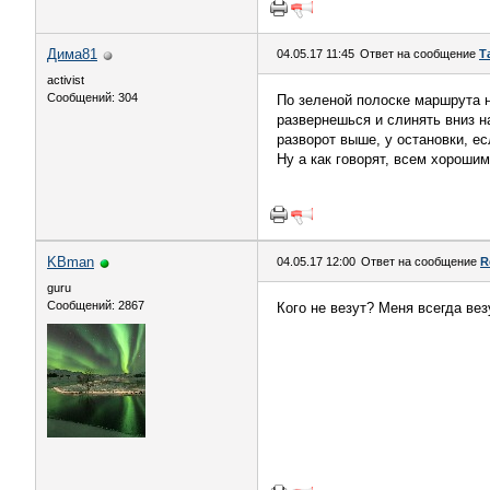
Дима81
04.05.17 11:45
Ответ на сообщение
Т
activist
Сообщений: 304
По зеленой полоске маршрута не
развернешься и слинять вниз на
разворот выше, у остановки, ес
Ну а как говорят, всем хороши
KBman
04.05.17 12:00
Ответ на сообщение
R
guru
Сообщений: 2867
Кого не везут? Меня всегда вез