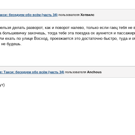
акси: беседуем обо всём (часть 34)
пользователя
Хотвилс
льзя делать разворот, как и поворот налево, только если гаец тебя не в
 большевичку захочешь, тогда тебе эта поездка ох аукнется и пассажир
ли ехать по улице Восход, проезжается это достаточно быстро, туда и о
м не будешь.
e: Такси: беседуем обо всём (часть 34)
пользователя
Anchous
ут)