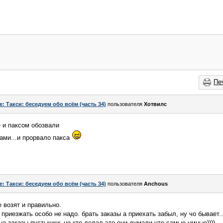
Пе
e: Такси: беседуем обо всём (часть 34)
пользователя
Хотвилс
е и паксом обозвали
ами...и прорвало пакса
e: Такси: беседуем обо всём (часть 34)
пользователя
Anchous
е возят и правильно.
риезжать особо не надо. брать заказы а приехать забыл, ну чо бывает..
а заказы пустышки: но кто делал это они думали что самые умные))))