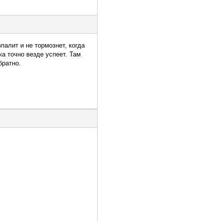
палит и не тормознет, когда
ка точно везде успеет. Там
братно.