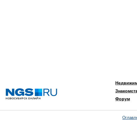
Недвижи
Знакомст
Форум
Оглавл