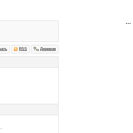
чать
RSS
Деревом
..