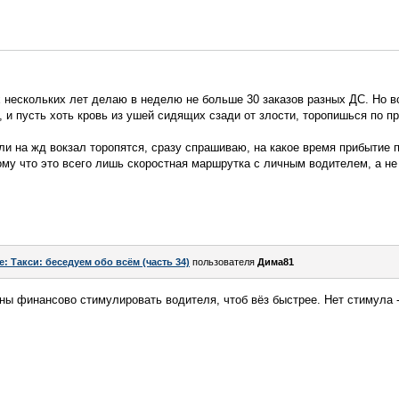
 нескольких лет делаю в неделю не больше 30 заказов разных ДС. Но в
, и пусть хоть кровь из ушей сидящих сзади от злости, торопишься по 
или на жд вокзал торопятся, сразу спрашиваю, на какое время прибытие 
тому что это всего лишь скоростная маршрутка с личным водителем, а не
e: Такси: беседуем обо всём (часть 34)
пользователя
Дима81
ы финансово стимулировать водителя, чтоб вёз быстрее. Нет стимула - 