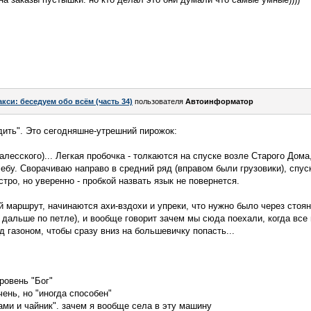
акси: беседуем обо всём (часть 34)
пользователя
Автоинформатор
дить". Это сегодняшне-утрешний пирожок:
лесского)... Легкая пробочка - толкаются на спуске возле Старого Дома
ебу. Сворачиваю направо в средний ряд (вправом были грузовики), спус
стро, но уверенно - пробкой назвать язык не повернется.
й маршрут, начинаются ахи-вздохи и упреки, что нужно было через стоян
м дальше по петле), и вообще говорит зачем мы сюда поехали, когда вс
 газоном, чтобы сразу вниз на большевичку попасть...
ровень "Бог"
ень, но "иногда способен"
ами и чайник". зачем я вообще села в эту машину