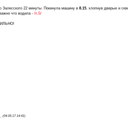
до Залесского 22 минуты. Покинула машину в
8.15
, хлопнув дверью и скв
 важно что водила -
/п.5/
АВИЛЬНО!
(04.05.17 14:41)