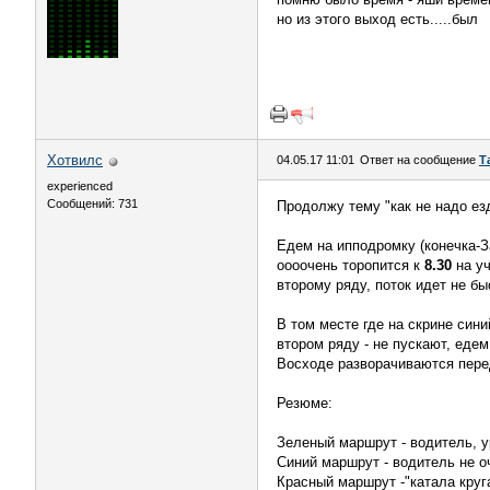
но из этого выход есть.....был
Хотвилс
04.05.17 11:01
Ответ на сообщение
Т
experienced
Сообщений: 731
Продолжу тему "как не надо ез
Едем на ипподромку (конечка-За
оооочень торопится к
8.30
на уч
второму ряду, поток идет не бы
В том месте где на скрине сини
втором ряду - не пускают, еде
Восходе разворачиваются перед
Резюме:
Зеленый маршрут - водитель, у
Синий маршрут - водитель не оч
Красный маршрут -"катала круг