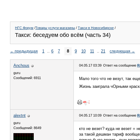
НГС.Форум
/
Товары услуги магазины
/
Такси в Новосибирске
/
Такси: беседуем обо всём (часть 34)
1
..
6
7
8
9
10
11
..
21
←
предыдущая
следующая
→
Anchous
04.05.17 03:39
Ответ на сообщение
R
guru
Сообщений: 6911
Мало того что не везут, так ещ
Жизнь заиграла чОрными краск
alextnt
04.05.17 10:09
Ответ на сообщение
R
guru
Сообщений: 8649
кто не везет? куда не везет = н
за такой дешман тариф вообще п
помню было время - яши времен