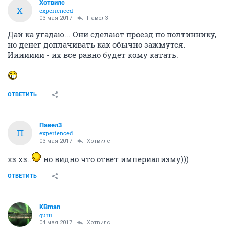
Хотвилс
Х
experienced
03 мая 2017
Павел3
Дай ка угадаю... Они сделают проезд по полтиннику,
но денег доплачивать как обычно зажмутся.
Иииииии - их все равно будет кому катать.
ОТВЕТИТЬ
Павел3
П
experienced
03 мая 2017
Хотвилс
хз хз..
но видно что ответ империализму)))
ОТВЕТИТЬ
KBman
guru
04 мая 2017
Хотвилс