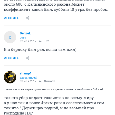
около 600, с Калининского района.Может
коэффициент какой был, суббота 10 утра, без пробок.
ОТВЕТИТЬ
DenzeL
D
guru
02 мая 2017
Jo2
Я и бердску был рад, когда там жил)
ОТВЕТИТЬ
shamp1
experienced
03 мая 2017
Дима81
или вы всех через одно место кидаете и возите не больше 3-5 км?
так это убер кидает таксистов по всему миру
а у нас так и вовсе 4р/км равен себестоимости гсм
так что " Держи цак родной, и не забывай про
господина ПЖ"