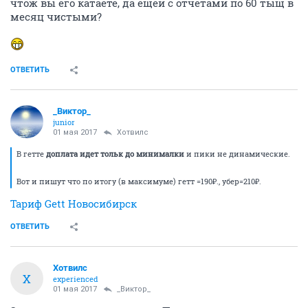
чтож вы его катаете, да ещеи с отчетами по 60 тыщ в
месяц чистыми?
ОТВЕТИТЬ
_Виктор_
juniоr
01 мая 2017
Хотвилс
В гетте
доплата идет тольк до минималки
и пики не динамические.
Вот и пишут что по итогу (в максимуме) гетт =190₽., убер=210₽.
Тариф Gett Новосибирск
ОТВЕТИТЬ
Хотвилс
Х
experienced
01 мая 2017
_Виктор_