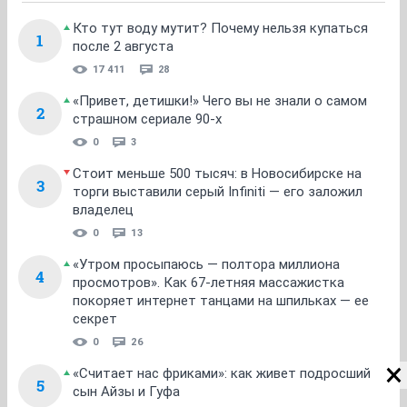
Кто тут воду мутит? Почему нельзя купаться
1
после 2 августа
17 411
28
«Привет, детишки!» Чего вы не знали о самом
2
страшном сериале 90-х
0
3
Стоит меньше 500 тысяч: в Новосибирске на
3
торги выставили серый Infiniti — его заложил
владелец
0
13
«Утром просыпаюсь — полтора миллиона
4
просмотров». Как 67-летняя массажистка
покоряет интернет танцами на шпильках — ее
секрет
0
26
«Считает нас фриками»: как живет подросший
5
сын Айзы и Гуфа