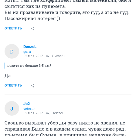
Хотя... там где коэффициент самый маленький, они и
сыпятся как из пулемета.
Вы их прозваниваете и говорите, это гуд, а это не гуд.
Пассажирная лотерея ))
ОТВЕТИТЬ
DenzeL
D
guru
02 мая 2017
Дима81
возите не больше 3-5 км?
Да
ОТВЕТИТЬ
Jo2
J
veteran
02 мая 2017
DenzeL
Сколько вызывал убер ,ни разу никто не звонил, не
спрашивал.Было и в академ ездил, чувак даже рад ,
по-моему, был.Сумма , в принципе, неплохая была-