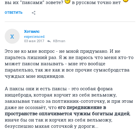
вы их "паксами" зовете?
в русском точно нет
ОТВЕТИТЬ
Хотвилс
Х
experienced
03 мая 2017
KBman
Это не ко мне вопрос - не мной придумано. И не
парьтесь лишний раз. Я ж не парюсь что меня кто-то
может паксом называть - мне это вообще
паралельно, так же как и все прочие сумасбродства
чуждых мне индивидов.
А паксы они и есть паксы - это особая форма
нищеброда, которая корчит из себя вельможу,
заказывая таксо за полтинник-сототочку, и при этом
даже не осознаёт, что
его передвижение в
пространстве оплачивается чужим богатым дядей
,
иначе бы он так и корчил из себя вельможу,
безуспешно махая соточкой у дороги...