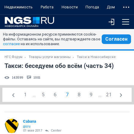
Недвижимость
Работа
Новости
Погода
Дом
На информационном ресурсе применяются cookie-
Согласен
файлы. Оставаясь на сайте, вы подтверждаете свое
согласие
на их использование.
НГС.Форум
Товары услуги магазины
Такси в Новосибирске
Такси: беседуем обо всём (часть 34)
143599
1001
1
...
5
6
7
8
9
...
21
Cabana
guru
01 мая 2017
Center