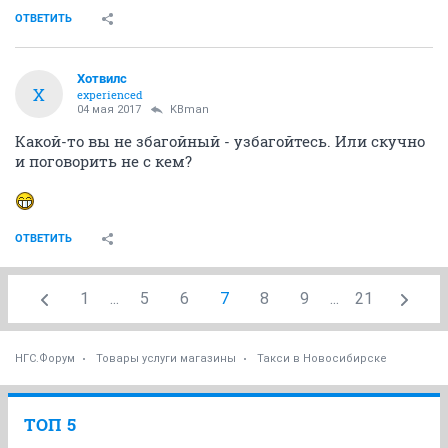
ОТВЕТИТЬ
Хотвилс
Х
experienced
04 мая 2017
KBman
Какой-то вы не збагойный - узбагойтесь. Или скучно
и поговорить не с кем?
ОТВЕТИТЬ
1
...
5
6
7
8
9
...
21
НГС.Форум
Товары услуги магазины
Такси в Новосибирске
ТОП 5