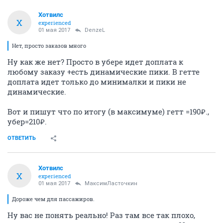
Хотвилс
Х
experienced
01 мая 2017
DenzeL
Нет, просто заказов много
Ну как же нет? Просто в убере идет доплата к
любому заказу +есть динамические пики. В гетте
доплата идет только до минималки и пики не
динамические.
Вот и пишут что по итогу (в максимуме) гетт =190₽.,
убер=210₽.
ОТВЕТИТЬ
Хотвилс
Х
experienced
01 мая 2017
МаксимЛасточкин
Дороже чем для пассажиров.
Ну вас не понять реально! Раз там все так плохо,