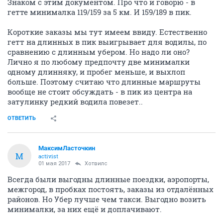
Знаком с этим документом. Про что и говорю - в
гетте минималка 119/159 за 5 км. И 159/189 в пик.
Короткие заказы мы тут имеем ввиду. Естественно
гетт на длинных в пик выигрывает для водилы, по
сравнению с длинным убером. Но надо ли оно?
Лично я по любому предпочту две минималки
одному длинняку, и пробег меньше, и выхлоп
больше. Поэтому считаю что длинные маршруты
вообще не стоит обсуждать - в пик из центра на
затулинку редкий водила повезет..
ОТВЕТИТЬ
МаксимЛасточкин
М
activist
01 мая 2017
Хотвилс
Всегда были выгодны длинные поездки, аэропорты,
межгород, в пробках постоять, заказы из отдалённых
районов. Но Убер лучше чем такси. Выгодно возить
минималки, за них ещё и доплачивают.