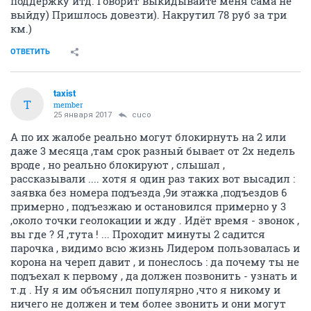
поддержку итд. Говорит выкидывайте меня сама не
выйду) Пришлось довезти). Накрутил 78 руб за три
км.)
ОТВЕТИТЬ
taxist
T
member
25 января 2017
cuco
А по их жалобе реально могут блокирнуть на 2 или
даже 3 месяца ,там срок разный бывает от 2х недель
вроде , но реально блокируют , слышал ,
рассказывали .... хотя я один раз таких вот высадил :
заявка без номера подъезда ,9и этажка ,подъездов 6
примерно , подъезжаю и остановился примерно у 3
,около точки геолокации и жду . Идёт время - звонок ,
вы где ? Я ,тута ! ... Проходит минуты 2 садится
парочка , видимо всю жизнь Лидером пользовалась и
корона на череп давит , и понеслось : да почему ты не
подъехал к первому , да должен позвонить - узнать и
т.д . Ну я им объяснил популярно ,что я никому и
ничего не должен и тем более звонить и они могут