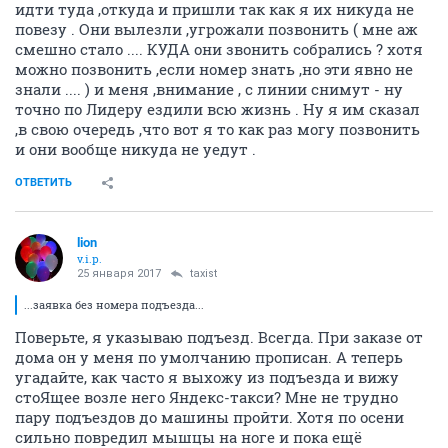
идти туда ,откуда и пришли так как я их никуда не
повезу . Они вылезли ,угрожали позвонить ( мне аж
смешно стало .... КУДА они звонить собрались ? хотя
можно позвонить ,если номер знать ,но эти явно не
знали .... ) и меня ,внимание , с линии снимут - ну
точно по Лидеру ездили всю жизнь . Ну я им сказал
,в свою очередь ,что вот я то как раз могу позвонить
и они вообще никуда не уедут .
ОТВЕТИТЬ
lion
v.i.p.
25 января 2017
taxist
...заявка без номера подъезда...
Поверьте, я указываю подъезд. Всегда. При заказе от
дома он у меня по умолчанию прописан. А теперь
угадайте, как часто я выхожу из подъезда и вижу
стоЯщее возле него Яндекс-такси? Мне не трудно
пару подъездов до машины пройти. Хотя по осени
сильно повредил мышцы на ноге и пока ещё