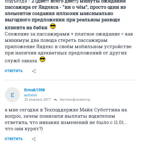
подъезда -
2 (две!!! всего две!!!) минуты ожидания
пассажира от Яндекса - "ни о чём", просто один из
элементов создания иллюзии максимально
выгодного предложения при реальном разводе
клиента на бабки
.
Слежение за пассажирами + платное ожидание = как
минимум два повода стереть пассажирам
приложение Яндекс в своём мобильном устройстве
при наличии адекватных предложений от других
служб заказа.
ОТВЕТИТЬ
Ermak1308
E
activist
25 января 2017
Автоинформатор
а мне сегодня в Техподдержке Майя Суботтина на
вопрос, зачем понизили выплаты водителям
ответила, что никаких изменений не было с 11.01...
что они курят?)
ОТВЕТИТЬ