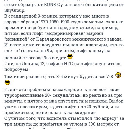
стоят образцы от KONE Oy иль хотя бы китайщина от
SkyGroup...
В стандартной 9-этажке, которых у нас много в
городе, образца 1970-1980-1990 годов замерим, сколько
времени потребуется на среднем этаже, например,
пятом, если лифт "модернизирован" мэрией
"новинкой" от Карачаровского механического завода.
И, в тот момент, когда ты вышел из квартиры, кто-то
едет с 1го этажа на 9й, при этом, лифт к нему на
первый с того же 9го и едет
Или, на Ленина, 12, с офиса НГС на лифте спуститься
попробуем.
Там иной раз не то, что 3-5 минут будет, а все 7-8.
И, да - это проблемы пассажира, хоть и не все такие
турбореактивные 20- секунд/этаж, но реально за три
минуты с пятого этажа спуститься и пешком. Выбор
уже за пассажиром, ждать лифт, но +20 рублей, или
пробежаться, но не попасть на ожидание.
С учётом того, что водитель отметился "по адресу" за
три минуты до прибытия за углом в 300 метрах от