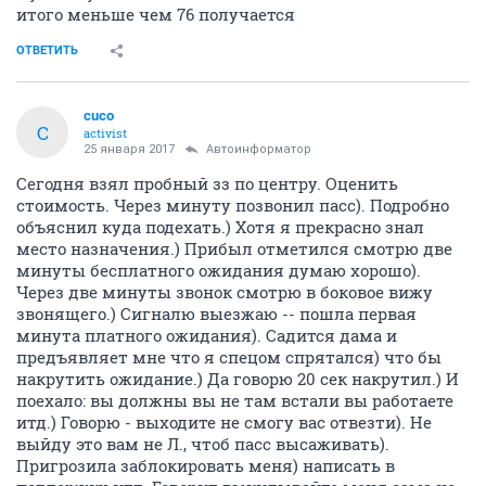
итого меньше чем 76 получается
ОТВЕТИТЬ
cuco
C
activist
25 января 2017
Автоинформатор
Сегодня взял пробный зз по центру. Оценить
стоимость. Через минуту позвонил пасс). Подробно
объяснил куда подехать.) Хотя я прекрасно знал
место назначения.) Прибыл отметился смотрю две
минуты бесплатного ожидания думаю хорошо).
Через две минуты звонок смотрю в боковое вижу
звонящего.) Сигналю выезжаю -- пошла первая
минута платного ожидания). Садится дама и
предъявляет мне что я спецом спрятался) что бы
накрутить ожидание.) Да говорю 20 сек накрутил.) И
поехало: вы должны вы не там встали вы работаете
итд.) Говорю - выходите не смогу вас отвезти). Не
выйду это вам не Л., чтоб пасс высаживать).
Пригрозила заблокировать меня) написать в