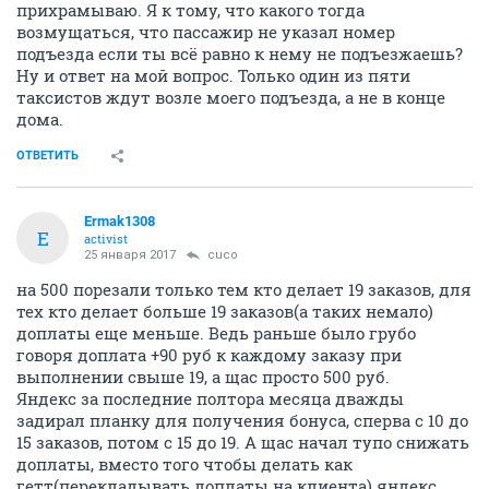
прихрамываю. Я к тому, что какого тогда
возмущаться, что пассажир не указал номер
подъезда если ты всё равно к нему не подъезжаешь?
Ну и ответ на мой вопрос. Только один из пяти
таксистов ждут возле моего подъезда, а не в конце
дома.
ОТВЕТИТЬ
Ermak1308
E
activist
25 января 2017
cuco
на 500 порезали только тем кто делает 19 заказов, для
тех кто делает больше 19 заказов(а таких немало)
доплаты еще меньше. Ведь раньше было грубо
говоря доплата +90 руб к каждому заказу при
выполнении свыше 19, а щас просто 500 руб.
Яндекс за последние полтора месяца дважды
задирал планку для получения бонуса, сперва с 10 до
15 заказов, потом с 15 до 19. А щас начал тупо снижать
доплаты, вместо того чтобы делать как
гетт(перекладывать доплаты на клиента) яндекс