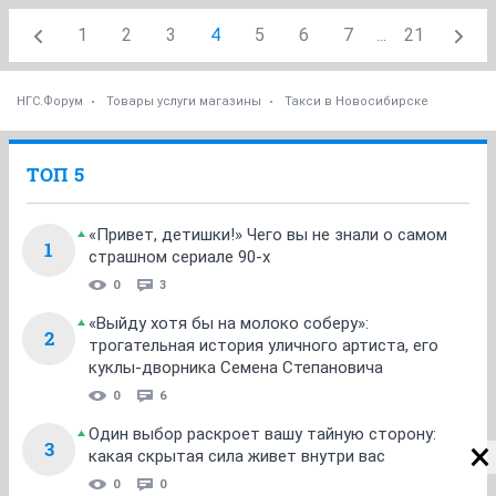
1
2
3
4
5
6
7
...
21
НГС.Форум
Товары услуги магазины
Такси в Новосибирске
ТОП 5
«Привет, детишки!» Чего вы не знали о самом
1
страшном сериале 90-х
0
3
«Выйду хотя бы на молоко соберу»:
2
трогательная история уличного артиста, его
куклы-дворника Семена Степановича
0
6
Один выбор раскроет вашу тайную сторону:
3
какая скрытая сила живет внутри вас
0
0