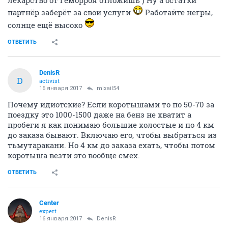
лекарство от геморроя отложишь ) Ну а остатки
партнёр заберёт за свои услуги
Работайте негры,
солнце ещё высоко
ОТВЕТИТЬ
DenisR
D
activist
16 января 2017
mixail54
Почему идиотские? Если коротышами то по 50-70 за
поездку это 1000-1500 даже на бенз не хватит а
пробеги я как понимаю большие холостые и по 4 км
до заказа бывают. Включаю его, чтобы выбраться из
тьмутаракани. Но 4 км до заказа ехать, чтобы потом
коротыша везти это вообще смех.
ОТВЕТИТЬ
Center
expert
16 января 2017
DenisR