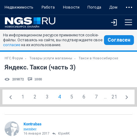
Недвижимость
Работа
Новости
Погода
Дом
На информационном ресурсе применяются cookie-
Согласен
файлы. Оставаясь на сайте, вы подтверждаете свое
согласие
на их использование.
НГС.Форум
Товары услуги магазины
Такси в Новосибирске
Яндекс. Такси (часть 3)
209872
1000
1
2
3
4
5
6
7
...
21
Kontrabas
member
16 января 2017
ЮрийК