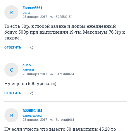
Евгений661
Е
guru
25 января 2017
В225ВС154
То есть 50р. к любой заявке и допом ежедневный
бонус 500р при выполнении 19-ти. Максимум 76,31р к
заявке..
ОТВЕТИТЬ
cuco
C
activist
25 января 2017
Евгений661
Ну ещё на 500 урезали)
ОТВЕТИТЬ
В225ВС154
В
experienced
25 января 2017
Евгений661
Ну если учесть что вместо 50 начисляли 45.28 то