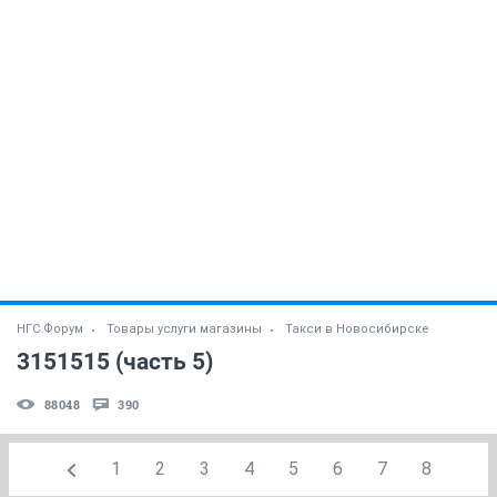
НГС.Форум
Товары услуги магазины
Такси в Новосибирске
3151515 (часть 5)
88048
390
1
2
3
4
5
6
7
8