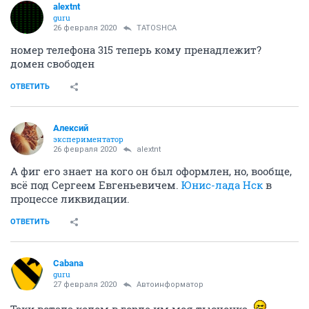
alextnt
guru
26 февраля 2020
TATOSHCA
номер телефона 315 теперь кому пренадлежит?
домен свободен
ОТВЕТИТЬ
Алексий
экспериментатор
26 февраля 2020
alextnt
А фиг его знает на кого он был оформлен, но, вообще,
всё под Сергеем Евгеньевичем.
Юнис-лада Нск
в
процессе ликвидации.
ОТВЕТИТЬ
Cabana
guru
27 февраля 2020
Автоинформатор
Таки встала колом в горле им моя тысчонка.