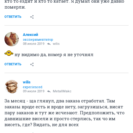
кто то ездит и кто то катает. Я думал они уже давно
померли.
ОТВЕТИТЬ
Алексий
экспериментатор
08 июля 2019
wilis
ну видимо да, номер я не уточнял
ОТВЕТИТЬ
wilis
experienced
09 июля 2019
MetallMakc
За месяц - ща глянул, два заказа отработал. Там
заказы вроде есть и вроде нету, загрузишься, висят
пару заказов и тут же исчезают. Предположить, что
давнишние висели и просто стерлись, так чо им
висеть, где? Видать, не для всех