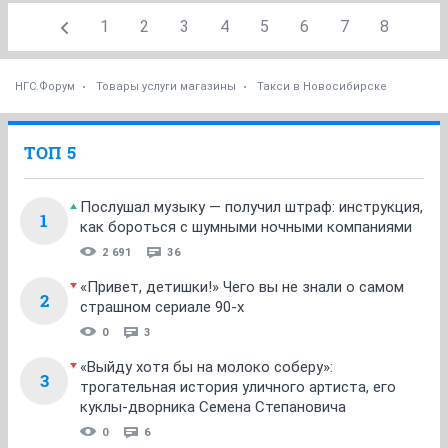
1
2
3
4
5
6
7
8
НГС.Форум
Товары услуги магазины
Такси в Новосибирске
ТОП 5
Послушал музыку — получил штраф: инструкция,
1
как бороться с шумными ночными компаниями
2 691
36
«Привет, детишки!» Чего вы не знали о самом
2
страшном сериале 90-х
0
3
«Выйду хотя бы на молоко соберу»:
3
трогательная история уличного артиста, его
куклы-дворника Семена Степановича
0
6