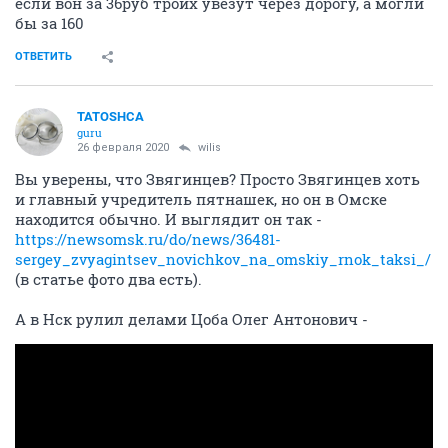
если вон за 36руб троих увезут через дорогу, а могли
бы за 160
ОТВЕТИТЬ
TATOSHCA
guru
26 февраля 2020
wilis
Вы уверены, что Звягинцев? Просто Звягинцев хоть
и главный учредитель пятнашек, но он в Омске
находится обычно. И выглядит он так -
https://newsomsk.ru/do/news/36481-
sergey_zvyagintsev_novichkov_na_omskiy_rnok_taksi_/
(в статье фото два есть).
А в Нск рулил делами Цоба Олег Антонович -