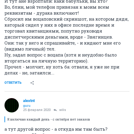
И тут ане взроптали: каки бабульки, вы хто?
Во, блин, мой телефон привязан к моим всем
реквизитам - дурака включают!
Сбросил им воцаповский скриншот, на котором дядя,
каторый сидел у них в офисе последне время и
торговал квитанциями, попутно руководя
диспетчерскими деньгами, вроде - Звягинцев.
Они: так у него и спрашивайте, - и кидают мне его
(видимо личный) тел.
Ну, задал вопрос с воцапа (хотя и неудобно было
вторгаться на личную территорию).
Прочел - молчит, ну хоть ба: отвали, я уже не при
делах - не, затаилси...
ОТВЕТИТЬ
alextnt
guru
25 февраля 2020
wilis
Я включаю каждый день - с октября нет заказов
а тут другой вопрос - а откуда им там быть?