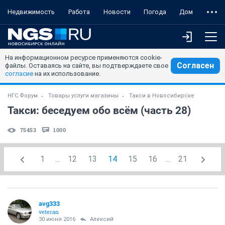
Недвижимость
Работа
Новости
Погода
Дом
На информационном ресурсе применяются cookie-
Согласен
файлы. Оставаясь на сайте, вы подтверждаете свое
согласие
на их использование.
НГС.Форум
Товары услуги магазины
Такси в Новосибирске
Такси: беседуем обо всём (часть 28)
75453
1000
1
...
12
13
14
15
16
...
21
avg333
veteran
30 июня 2016
Алексий