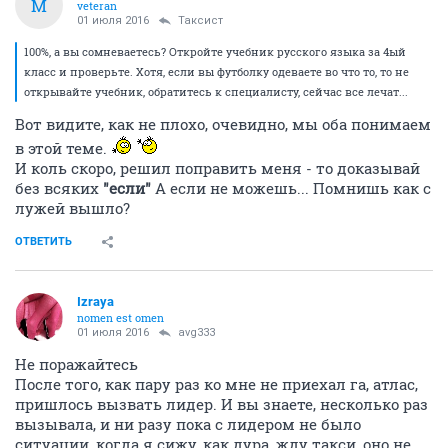
M
veteran
01 июля 2016
Таксист
100%, а вы сомневаетесь? Откройте учебник русского языка за 4ый
класс и проверьте. Хотя, если вы футболку одеваете во что то, то не
открывайте учебник, обратитесь к специалисту, сейчас все лечат...
Вот видите, как не плохо, очевидно, мы оба понимаем
в этой теме.
И коль скоро, решил поправить меня - то доказывай
без всяких
"если"
А если не можешь... Помнишь как с
лужей вышло?
ОТВЕТИТЬ
Izraya
nomen est omen
01 июля 2016
avg333
Не поражайтесь
После того, как пару раз ко мне не приехал га, атлас,
пришлось вызвать лидер. И вы знаете, несколько раз
вызывала, и ни разу пока с лидером не было
ситуации, когда я сижу, как дура, жду такси, оно не