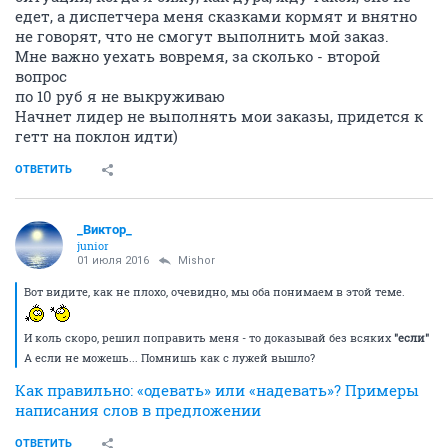
едет, а диспетчера меня сказками кормят и внятно
не говорят, что не смогут выполнить мой заказ.
Мне важно уехать вовремя, за сколько - второй
вопрос
по 10 руб я не выкруживаю
Начнет лидер не выполнять мои заказы, придется к
гетт на поклон идти)
ОТВЕТИТЬ
_Виктор_
juniоr
01 июля 2016
Mishor
Вот видите, как не плохо, очевидно, мы оба понимаем в этой теме.
И коль скоро, решил поправить меня - то доказывай без всяких
"если"
А если не можешь... Помнишь как с лужей вышло?
Как правильно: «одевать» или «надевать»? Примеры
написания слов в предложении
ОТВЕТИТЬ