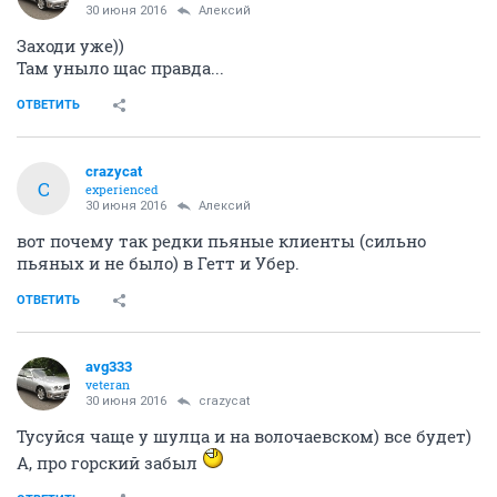
30 июня 2016
Алексий
Заходи уже))
Там уныло щас правда...
ОТВЕТИТЬ
crazycat
C
experienced
30 июня 2016
Алексий
вот почему так редки пьяные клиенты (сильно
пьяных и не было) в Гетт и Убер.
ОТВЕТИТЬ
avg333
veteran
30 июня 2016
crazycat
Тусуйся чаще у шулца и на волочаевском) все будет)
А, про горский забыл