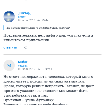
_Виктор_
juniоr
01 июля 2016
Mishor
Где предварительные? Где инфа о доп. услугах?
Предварительных нет, инфа о доп. услугах есть в
клиентском приложении.
ОТВЕТИТЬ
Mishor
M
veteran
01 июля 2016
_Виктор_
Не стоит поддерживать человека, который много
домысливает, исходя из личных антипатий.
Фраза, которую решил исправить Таксист, не дает
прямого указания, следовательно может быть
употреблена и так и так.
Оригинал -
одень футболку
.
Вариант 1 -
надень
на себя футболку.