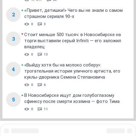
«Привет, детишки!» Чего вы не знали о самом
2
страшном сериале 90-х
0
3
Стоит меньше 500 тысяч: в Новосибирске на
3
торги выставили серый Infiniti — его заложил
владелец
0
13
«Выйду хотя бы на молоко соберу»:
4
трогательная история уличного артиста, его
куклы-дворника Семена Степановича
0
6
В Новосибирске ищут дом голубоглазому
5
сфинксу после смерти хозяина — фото Тима
0
11