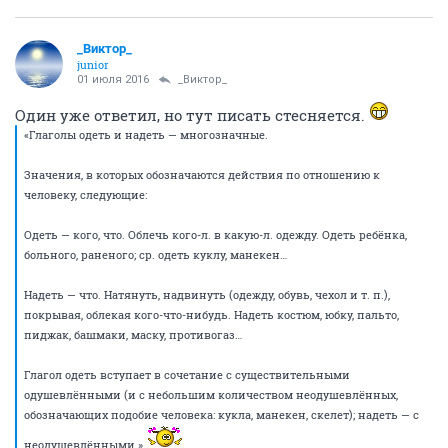
_Виктор_
juniоr
01 июля 2016
_Виктор_
Один уже ответил, но тут писать стесняется.
«Глаголы одеть и надеть — многозначные.
Значения, в которых обозначаются действия по отношению к
человеку, следующие:
Одеть — кого, что. Облечь кого-л. в какую-л. одежду. Одеть ребёнка,
больного, раненого; ср. одеть куклу, манекен…
Надеть — что. Натянуть, надвинуть (одежду, обувь, чехол и т. п.),
покрывая, облекая кого-что-нибудь. Надеть костюм, юбку, пальто,
пиджак, башмаки, маску, противогаз…
Глагол одеть вступает в сочетание с существительными
одушевлёнными (и с небольшим количеством неодушевлённых,
обозначающих подобие человека: кукла, манекен, скелет); надеть — с
неодушевлёнными.»