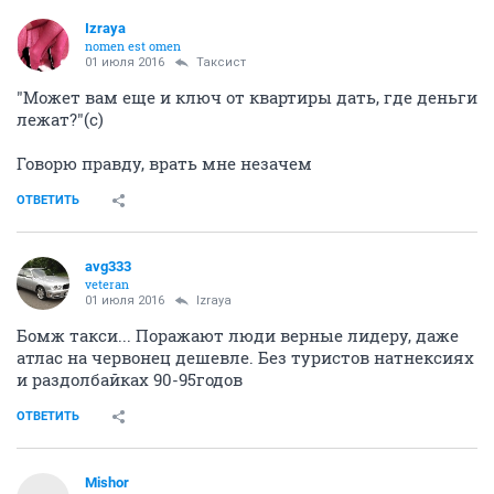
Izraya
nomen est omen
01 июля 2016
Таксист
"Может вам еще и ключ от квартиры дать, где деньги
лежат?"(с)
Говорю правду, врать мне незачем
ОТВЕТИТЬ
avg333
veteran
01 июля 2016
Izraya
Бомж такси... Поражают люди верные лидеру, даже
атлас на червонец дешевле. Без туристов натнексиях
и раздолбайках 90-95годов
ОТВЕТИТЬ
Mishor