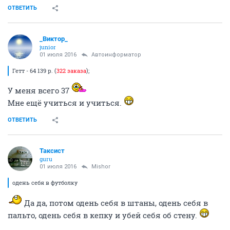
ОТВЕТИТЬ
_Виктор_
juniоr
01 июля 2016
Автоинформатор
Гетт - 64 139 р. (
322 заказа
);
У меня всего 37
Мне ещё учиться и учиться.
ОТВЕТИТЬ
Таксист
guru
01 июля 2016
Mishor
одень себя в футболку
Да да, потом одень себя в штаны, одень себя в
пальто, одень себя в кепку и убей себя об стену.