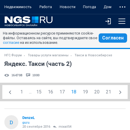
Недвижимость
Работа
Новости
Погода
Дом
На информационном ресурсе применяются cookie-
Согласен
файлы. Оставаясь на сайте, вы подтверждаете свое
согласие
на их использование.
НГС.Форум
Товары услуги магазины
Такси в Новосибирске
Яндекс. Такси (часть 2)
164708
1000
1
...
15
16
17
18
19
20
21
DenzeL
D
guru
20 сентября 2016
mixail54