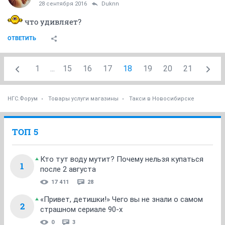
28 сентября 2016
Duknn
что удивляет?
ОТВЕТИТЬ
1
...
15
16
17
18
19
20
21
НГС.Форум
Товары услуги магазины
Такси в Новосибирске
ТОП 5
Кто тут воду мутит? Почему нельзя купаться
1
после 2 августа
17 411
28
«Привет, детишки!» Чего вы не знали о самом
2
страшном сериале 90-х
0
3