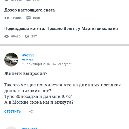
Дозор настоящего снега
119804
1000
Подкидыши котята. Прошло 8 лет , у Марты онкология
60420
237
avg333
veteran
21 сентября 2016
crazycat
Жипеги выпросил?
Так это че щас получается что на длинных поездках
доплат никаких нет?
Тупо 30посадка и дальше 10/2?
А в Москве скока км и минута?
ОТВЕТИТЬ
crazycat