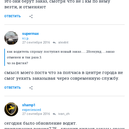
это они берут заказ, смотря что не 1 км по нему
везти, и отменяют
ОТВЕТИТЬ
supermax
v.i.p.
27 сентября 2016
alextnt
как водитель спрошу: поступил новый заказ......20секунд.....заказ
отменен и так раза 3.
чо за фигня?
смысл моего поста что за полчаса в центре города не
смог уехать заказывая через современную службу.
ОТВЕТИТЬ
shamp1
experienced
27 сентября 2016
ivаn_zh
сегодня было обновление водит.
приложения,версия7,75 - глючит кидает заказы сразу