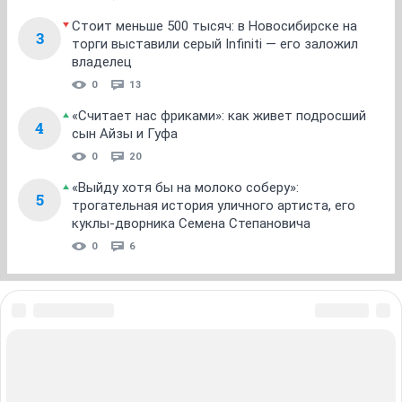
Стоит меньше 500 тысяч: в Новосибирске на
3
торги выставили серый Infiniti — его заложил
владелец
0
13
«Считает нас фриками»: как живет подросший
4
сын Айзы и Гуфа
0
20
«Выйду хотя бы на молоко соберу»:
5
трогательная история уличного артиста, его
куклы-дворника Семена Степановича
0
6