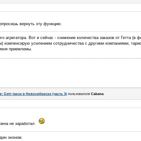
попросишь вернуть эту функцию.
го агрегатора. Вот и сейчас - снижение количества заказов от Гетта (в 
м) компенсирую усилением сотрудничества с другими компаниями, тари
меня приемлемы.
e: Gett-такси в Новосибирске (часть 3)
пользователя
Cabana
рена не заработал.
дин эконом.