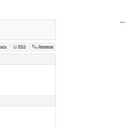
чать
RSS
Деревом