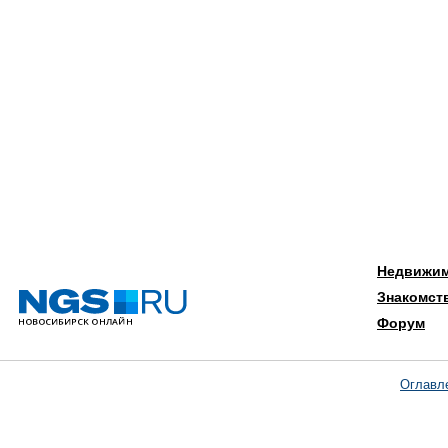
Недвижи
Знакомст
Форум
Оглавл