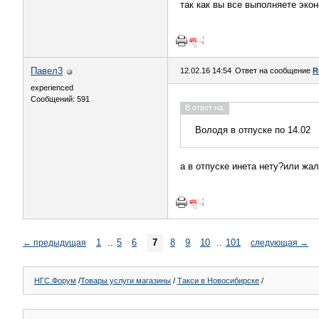
так как вы все выполняете эко
Павел3
12.02.16 14:54
Ответ на сообщение
R
experienced
Сообщений: 591
В ответ на:
Володя в отпуске по 14.02
а в отпуске инета нету?или жа
1
..
5
6
7
8
9
10
..
101
←
предыдущая
следующая
→
НГС.Форум
/
Товары услуги магазины
/
Такси в Новосибирске
/