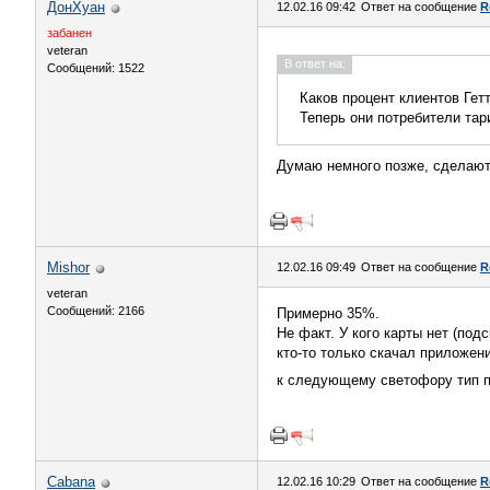
ДонХуан
12.02.16 09:42
Ответ на сообщение
R
забанен
veteran
В ответ на:
Сообщений: 1522
Каков процент клиентов Гет
Теперь они потребители та
Думаю немного позже, сделают
Mishor
12.02.16 09:49
Ответ на сообщение
R
veteran
Сообщений: 2166
Примерно 35%.
Не факт. У кого карты нет (под
кто-то только скачал приложени
к следующему светофору тип п
Cabana
12.02.16 10:29
Ответ на сообщение
R