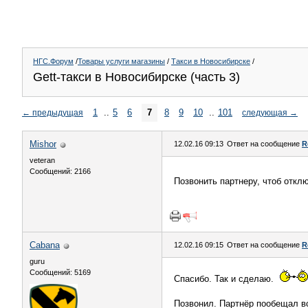
НГС.Форум
/
Товары услуги магазины
/
Такси в Новосибирске
/
Gett-такси в Новосибирске (часть 3)
1
..
5
6
7
8
9
10
..
101
←
предыдущая
следующая
→
Mishor
12.02.16 09:13
Ответ на сообщение
R
veteran
Сообщений: 2166
Позвонить партнеру, чтоб откл
Cabana
12.02.16 09:15
Ответ на сообщение
R
guru
Сообщений: 5169
Спасибо. Так и сделаю.
Позвонил. Партнёр пообещал вс