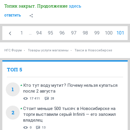
Топик закрыт. Продолжение
здесь
ОТВЕТИТЬ
1
...
94
95
96
97
98
99
100
101
НГС.Форум
Товары услуги магазины
Такси в Новосибирске
ТОП 5
Кто тут воду мутит? Почему нельзя купаться
1
после 2 августа
17 411
28
Стоит меньше 500 тысяч: в Новосибирске на
2
торги выставили серый Infiniti — его заложил
владелец
0
13