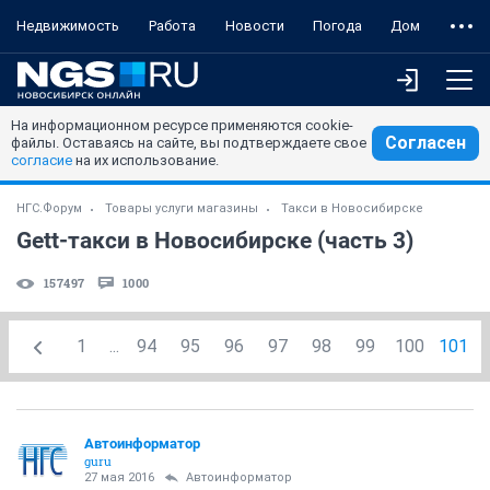
Недвижимость
Работа
Новости
Погода
Дом
На информационном ресурсе применяются cookie-
Согласен
файлы. Оставаясь на сайте, вы подтверждаете свое
согласие
на их использование.
НГС.Форум
Товары услуги магазины
Такси в Новосибирске
Gett-такси в Новосибирске (часть 3)
157497
1000
1
...
94
95
96
97
98
99
100
101
Автоинформатор
guru
27 мая 2016
Автоинформатор