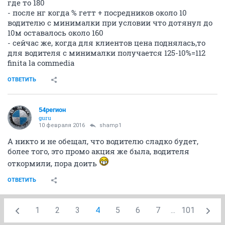
где то 180
- после нг когда % гетт + посредников около 10
водителю с минималки при условии что дотянул до
10м оставалось около 160
- сейчас же, когда для клиентов цена поднялась,то
для водителя с минималки получается 125-10%=112
finita la commedia
ОТВЕТИТЬ
54регион
guru
10 февраля 2016
shamp1
А никто и не обещал, что водителю сладко будет,
более того, это промо акция же была, водителя
откормили, пора доить
ОТВЕТИТЬ
1
2
3
4
5
6
7
...
101