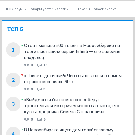
НГС.Форум
Товары услуги магазины
Такси в Новосибирске
ТОП 5
Стоит меньше 500 тысяч: в Новосибирске на
1
торги выставили серый Infiniti — его заложил
владелец
0
13
«Привет, детишки!» Чего вы не знали о самом
2
страшном сериале 90-х
0
3
«Выйду хотя бы на молоко соберу»:
3
трогательная история уличного артиста, его
куклы-дворника Семена Степановича
0
6
В Новосибирске ищут дом голубоглазому
4