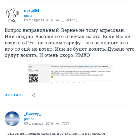
mixail54
guru
09 февраля 2016
_Виктор_
Вопрос неправильный. Вернее не тому адресован.
Или поздно. Вообще то я отвечал на это. Если Вы не
возите в Гетт по эконом тарифу - это не значит что
кто-то ещё не возит. Или не будет возить. Думаю что
будут возить. И очень скоро. ИМХО
ОТВЕТИТЬ
_Виктор_
juniоr
09 февраля 2016
7777
вывод нет, нельзя сделать, про эконом я и не говорил