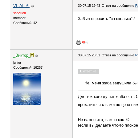
VI_AI_PI
30.07.15 19:43
Ответ на сообщение
R
забанен
member
Забыл спросить "за сколько"?
Сообщений: 42
_Виктор_
30.07.15 20:51
Ответ на сообщение
R
juniоr
Сообщений: 16257
В ответ на:
Не, меня жаба задушила бы
Для тех кого душит жаба есть 
прокатиться с вами по цене ни
Не важно что, важно как. ©
(если вы делаете что-то плохое