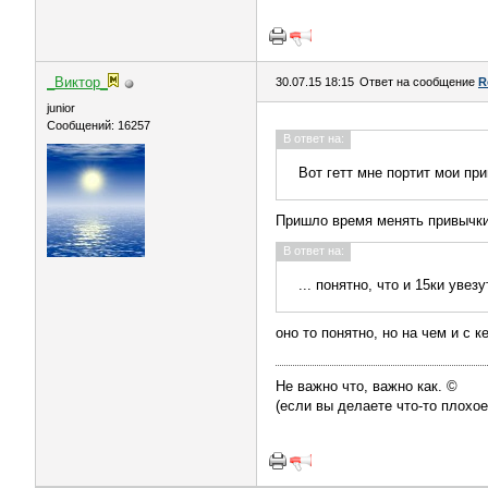
_Виктор_
30.07.15 18:15
Ответ на сообщение
R
juniоr
Сообщений: 16257
В ответ на:
Вот гетт мне портит мои пр
Пришло время менять привычки
В ответ на:
... понятно, что и 15ки увезу
оно то понятно, но на чем и с к
Не важно что, важно как. ©
(если вы делаете что-то плохое