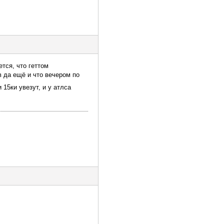
тся, что геттом
в да ещё и что вечером по
 15ки увезут, и у атлса