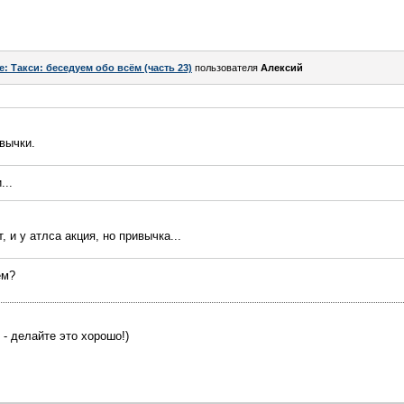
e: Такси: беседуем обо всём (часть 23)
пользователя
Алексий
ивычки.
...
т, и у атлса акция, но привычка...
ем?
 - делайте это хорошо!)