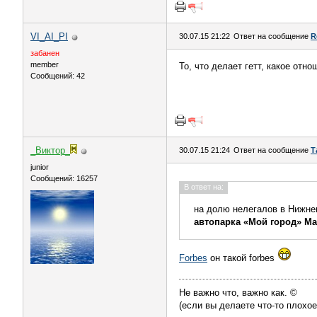
VI_AI_PI
30.07.15 21:22
Ответ на сообщение
R
забанен
member
То, что делает гетт, какое отн
Сообщений: 42
_Виктор_
30.07.15 21:24
Ответ на сообщение
Т
juniоr
Сообщений: 16257
В ответ на:
на долю нелегалов в Нижне
автопарка «Мой город» М
Forbes
он такой forbes
Не важно что, важно как. ©
(если вы делаете что-то плохое