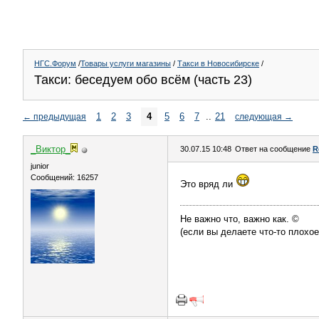
НГС.Форум
/
Товары услуги магазины
/
Такси в Новосибирске
/
Такси: беседуем обо всём (часть 23)
1
2
3
4
5
6
7
..
21
←
предыдущая
следующая
→
_Виктор_
30.07.15 10:48
Ответ на сообщение
R
juniоr
Сообщений: 16257
Это вряд ли
Не важно что, важно как. ©
(если вы делаете что-то плохое