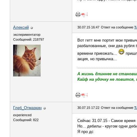
Алексий
30.07.15 16:47
Ответ на сообщение
Т
экспериментатор
Сообщений: 218797
Вот гетт мне портит мои привыч
разбалованные, они два рубля б
времени приезжать...
пришло
акция, но привычка...
А жизнь длиннее не станови
Кайф на удочку не ловится, 
Глеб_Отмазкин
30.07.15 17:22
Ответ на сообщение
Т
experienced
Сообщений: 822
Сейчас 31.07.15 - Самое время
Но... дебилы - кругом одни деби
Я про дс