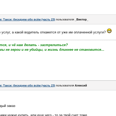
e: Такси: беседуем обо всём (часть 23)
пользователя
_Виктор_
е услуг, а какой водитель откажется от уже им оплаченной услуги?
тся, и чё нам делать - застрелиться?
мы не герои и не убийцы, и жизнь длиннее не становится...
e: Такси: беседуем обо всём (часть 23)
пользователя
Алексий
дый заказ
ики нужно купить, или еще чего - то за твой счет тоже