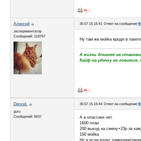
Алексий
30.07.15 16:41
Ответ на сообщение
R
экспериментатор
Сообщений: 218797
Ну там же мойка вроде в пакет
А жизнь длиннее не станови
Кайф на удочку не ловится, 
DenzeL
30.07.15 16:44
Ответ на сообщение
R
guru
Сообщений: 5637
А в классике нет.
1600 план
200 выход на смену+23р за каж
150 мойка
Ну и если вдруг лампочки/дворн