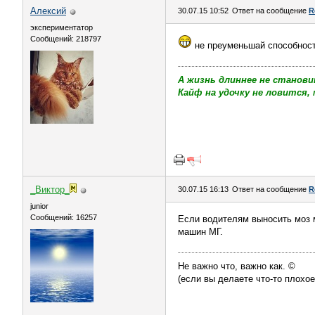
Алексий
30.07.15 10:52
Ответ на сообщение
R
экспериментатор
Сообщений: 218797
не преуменьшай способност
А жизнь длиннее не станови
Кайф на удочку не ловится, 
_Виктор_
30.07.15 16:13
Ответ на сообщение
R
juniоr
Сообщений: 16257
Если водителям выносить моз м
машин МГ.
Не важно что, важно как. ©
(если вы делаете что-то плохое