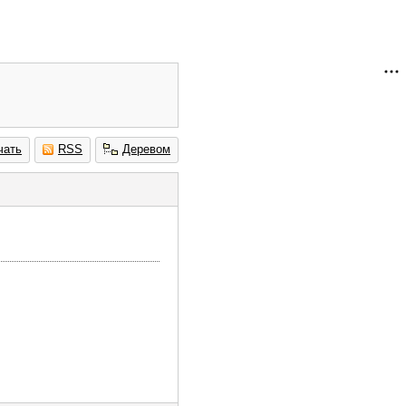
чать
RSS
Деревом