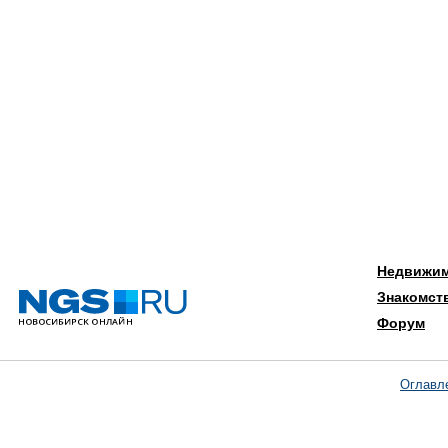
Недвижи
Знакомст
Форум
Оглавл