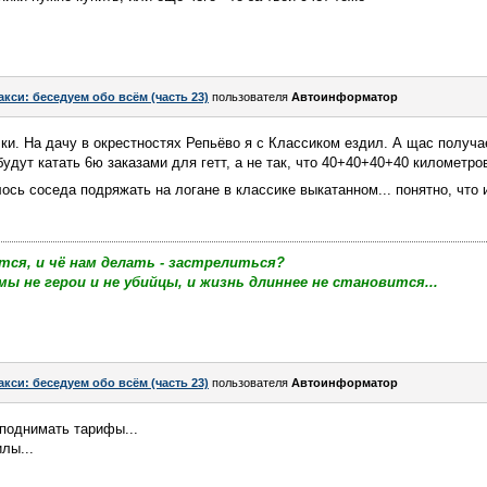
акси: беседуем обо всём (часть 23)
пользователя
Автоинформатор
ки. На дачу в окрестностях Репьёво я с Классиком ездил. А щас получае
удут катать 6ю заказами для гетт, а не так, что 40+40+40+40 километро
сь соседа подряжать на логане в классике выкатанном... понятно, что и
тся, и чё нам делать - застрелиться?
мы не герои и не убийцы, и жизнь длиннее не становится...
акси: беседуем обо всём (часть 23)
пользователя
Автоинформатор
 поднимать тарифы...
лы...