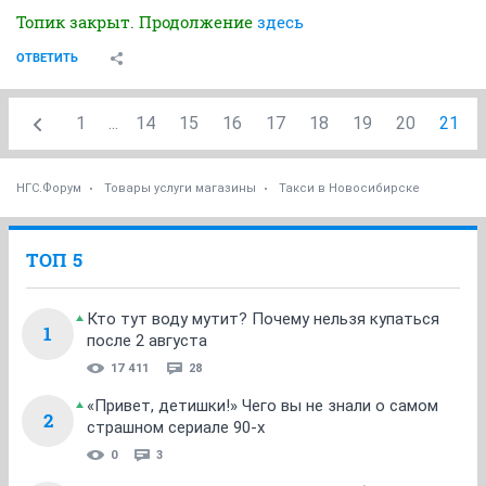
Топик закрыт. Продолжение
здесь
ОТВЕТИТЬ
1
...
14
15
16
17
18
19
20
21
НГС.Форум
Товары услуги магазины
Такси в Новосибирске
ТОП 5
Кто тут воду мутит? Почему нельзя купаться
1
после 2 августа
17 411
28
«Привет, детишки!» Чего вы не знали о самом
2
страшном сериале 90-х
0
3