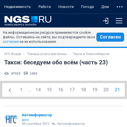
Недвижимость
Работа
Новости
Погода
Дом
На информационном ресурсе применяются cookie-
Согласен
файлы. Оставаясь на сайте, вы подтверждаете свое
согласие
на их использование.
НГС.Форум
Товары услуги магазины
Такси в Новосибирске
Такси: беседуем обо всём (часть 23)
97533
1000
1
...
14
15
16
17
18
19
20
21
Автоинформатор
guru
08 сентября 2015
Автоинформатор