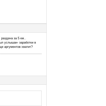
раздача за 5 км..
был услышан- заработки в
еще аргументов хватит?