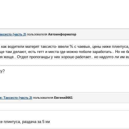
аксисто (часть 2)
пользователя
Автоинформатор
как водители матерят таксисто- ввели % с чаевых, цены ниже плинтуса, 
ще там делают, есть гетт и места где можно поболе заработать.. Но не 
вия жеще.. Отдел пропоганды у них хорошо работает.. но надолго ли им 
ку?
e: Таксисто (часть 2)
пользователя
Евгений661
е плинтуса, раздача за 5 км