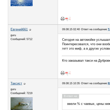
Евгений661
09.08.15 02:40
Ответ на сообщение
Т
guru
Сообщений: 5712
Сегодня на автомойке услышал 
Поинтересовался, что они вооб
гетт это миф, а в других усло
Кто заказывал такси на Дубров
Таксист
09.08.15 10:35
Ответ на сообщение
R
guru
Сообщений: 7219
В ответ на:
ввели % с чаевых, цены ниж