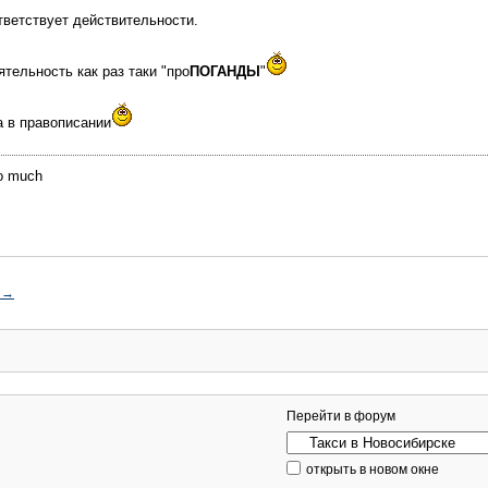
тветствует действительности.
ятельность как раз таки "про
ПОГАНДЫ
"
а в правописании
oo much
→
Перейти в форум
открыть в новом окне