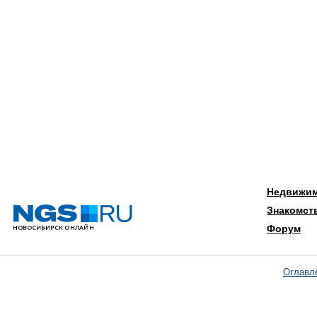
Недвижи
Знакомст
Форум
Оглавл