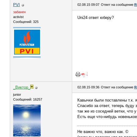
PVI
02.08.15 09:07
Ответ на сообщение
R
забанен
activist
Uni24 ответ юберу?
Сообщений: 325
_Виктор_
02.08.15 09:36
Ответ на сообщение
R
juniоr
Сообщений: 16257
Кавычки были поставлены т.к. 
Спасибо за ответ, теперь буду 
так же из соседней ветки, что у
Есть еще что-нибудь новенькое
Не важно что, важно как. ©