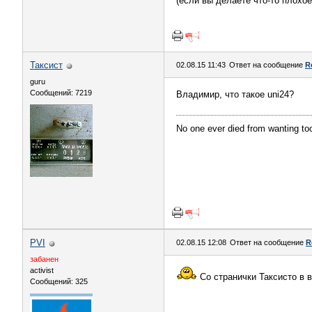
(если вы делаете что-то плохое
Таксист
02.08.15 11:43
Ответ на сообщение
R
guru
Сообщений: 7219
Владимир, что такое uni24?
No one ever died from wanting t
PVI
02.08.15 12:08
Ответ на сообщение
R
забанен
activist
Со странички Таксисто в вк
Сообщений: 325