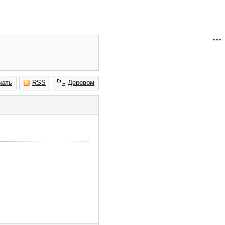
чать
RSS
Деревом