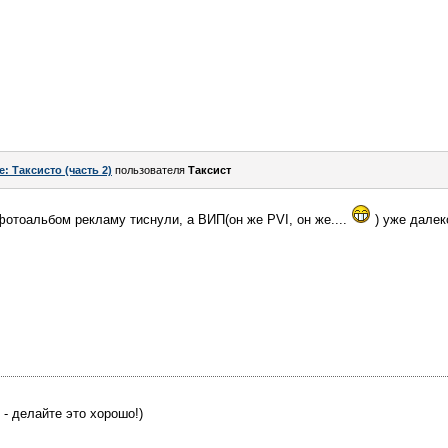
e: Таксисто (часть 2)
пользователя
Таксист
 фотоальбом рекламу тиснули, а ВИП(он же PVI, он же....
) уже далек
 - делайте это хорошо!)