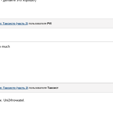
 - делайте это хорошо!)
e: Таксисто (часть 2)
пользователя
PVI
oo much
e: Таксисто (часть 2)
пользователя
Таксист
. Uni24точкаtel.