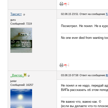
Таксист
02.08.15 23:51
Ответ на сообщение
Т
guru
Сообщений: 7219
Посмотрел. Не понял. Не в курс
No one ever died from wanting t
_Виктор_
03.08.15 07:58
Ответ на сообщение
R
juniоr
Сообщений: 16257
Не понял и не надо, передай а
ВИПа рассказать об этом попод
Не важно что, важно как. ©
(если вы делаете что-то плохое