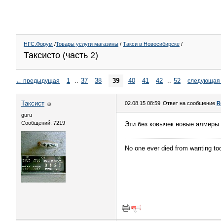
НГС.Форум
/
Товары услуги магазины
/
Такси в Новосибирске
/
Таксисто (часть 2)
1
..
37
38
39
40
41
42
..
52
←
предыдущая
следующая
Таксист
02.08.15 08:59
Ответ на сообщение
R
guru
Сообщений: 7219
Эти без ковычек новые алмеры 
No one ever died from wanting t