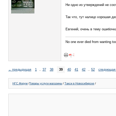
Ни одно из утверждений не соо
Так что, тут налицо хорошая де
Евгений, очень в тему ошибочк
No one ever died from wanting t
1
..
37
38
39
40
41
42
..
52
←
предыдущая
следующая
НГС.Форум
/
Товары услуги магазины
/
Такси в Новосибирске
/