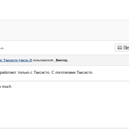
→
Пе
e: Таксисто (часть 2)
пользователя
_Виктор_
работают только с Таксисто. С логотипами Таксисто.
oo much