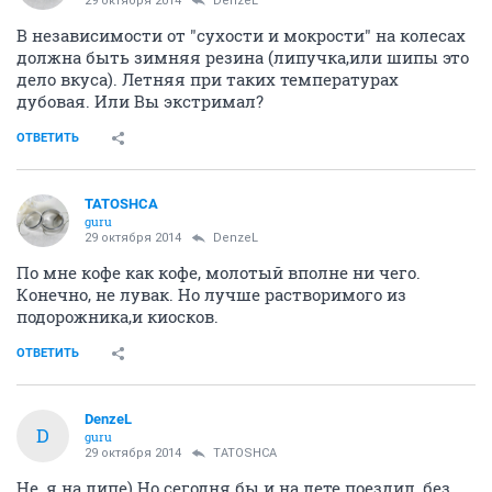
29 октября 2014
DenzeL
В независимости от "сухости и мокрости" на колесах
должна быть зимняя резина (липучка,или шипы это
дело вкуса). Летняя при таких температурах
дубовая. Или Вы экстримал?
ОТВЕТИТЬ
TATOSHCA
guru
29 октября 2014
DenzeL
По мне кофе как кофе, молотый вполне ни чего.
Конечно, не лувак. Но лучше растворимого из
подорожника,и киосков.
ОТВЕТИТЬ
DenzeL
D
guru
29 октября 2014
TATOSHCA
Не, я на липе) Но сегодня бы и на лете поездил, без