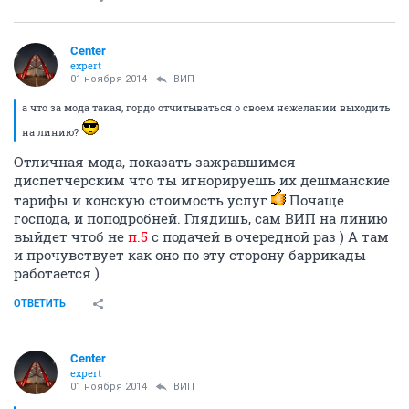
Center
expert
01 ноября 2014
ВИП
а что за мода такая, гордо отчитываться о своем нежелании выходить
на линию?
Отличная мода, показать зажравшимся
диспетчерским что ты игнорируешь их дешманские
тарифы и конскую стоимость услуг
Почаще
господа, и поподробней. Глядишь, сам ВИП на линию
выйдет чтоб не
п.5
с подачей в очередной раз ) А там
и прочувствует как оно по эту сторону баррикады
работается )
ОТВЕТИТЬ
Center
expert
01 ноября 2014
ВИП