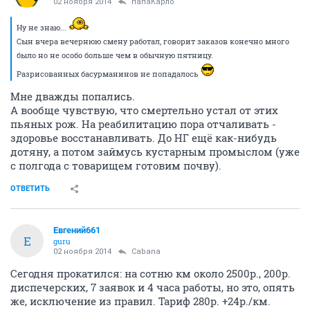
02 ноября 2014
папаКарло
Ну не знаю...
Сын вчера вечернюю смену работал, говорит заказов конечно много
было но не особо больше чем в обычную пятницу.
Разрисованных басурманинов не попадалось
Мне дважды попались.
А вообще чувствую, что смертельно устал от этих
пьяных рож. На реабилитацию пора отчаливать -
здоровье восстанавливать. До НГ ещё как-нибудь
дотяну, а потом займусь кустарным промыслом (уже
с полгода с товарищем готовим почву).
ОТВЕТИТЬ
Евгений661
Е
guru
02 ноября 2014
Cabana
Сегодня прокатился: на сотню км около 2500р., 200р.
диспечерских, 7 заявок и 4 часа работы, но это, опять
же, исключение из правил. Тариф 280р. +24р./км.