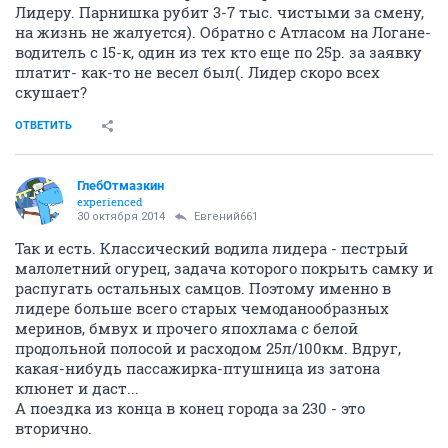
Лидеру. Парнишка рубит 3-7 тыс. чистыми за смену,
на жизнь не жалуется). Обратно с Атласом на Логане-
водитель с 15-к, один из тех кто еще по 25р. за заявку
платит- как-то не весел был(. Лидер скоро всех
скушает?
ОТВЕТИТЬ
ГлебОтмазкин
experienced
30 октября 2014
Евгений661
Так и есть. Классический водила лидера - пестрый
малолетний огурец, задача которого покрыть самку и
распугать остальных самцов. Поэтому именно в
лидере больше всего старых чемоданообразных
меринов, бмвух и прочего япохлама с белой
продольной полосой и расходом 25л/100км. Вдруг,
какая-нибудь пассажирка-птушница из затона
клюнет и даст...
А поездка из конца в конец города за 230 - это
вторично.