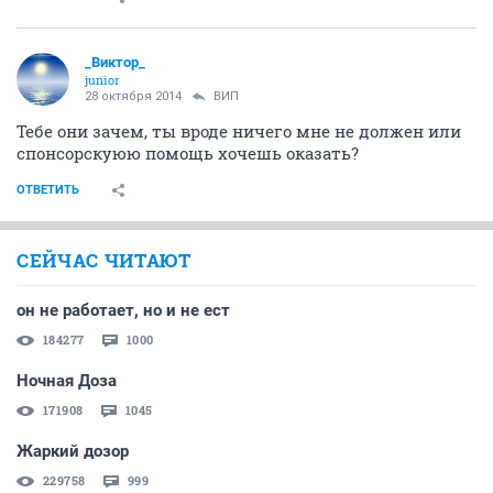
_Виктор_
juniоr
28 октября 2014
ВИП
Тебе они зачем, ты вроде ничего мне не должен или
спонсорскуюю помощь хочешь оказать?
ОТВЕТИТЬ
СЕЙЧАС ЧИТАЮТ
он не работает, но и не ест
184277
1000
Ночная Доза
171908
1045
Жаркий дозор
229758
999