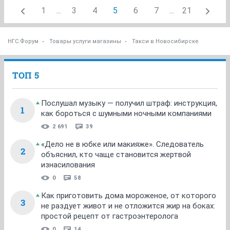
1
...
3
4
5
6
7
...
21
НГС.Форум
Товары услуги магазины
Такси в Новосибирске
ТОП 5
Послушал музыку — получил штраф: инструкция,
1
как бороться с шумными ночными компаниями
2 691
39
«Дело не в юбке или макияже». Следователь
2
объяснил, кто чаще становится жертвой
изнасилования
0
58
Как приготовить дома мороженое, от которого
3
не раздует живот и не отложится жир на боках:
простой рецепт от гастроэнтеролога
0
14