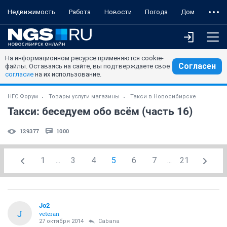
Недвижимость
Работа
Новости
Погода
Дом
На информационном ресурсе применяются cookie-
Согласен
файлы. Оставаясь на сайте, вы подтверждаете свое
согласие
на их использование.
НГС.Форум
Товары услуги магазины
Такси в Новосибирске
Такси: беседуем обо всём (часть 16)
129377
1000
1
...
3
4
5
6
7
...
21
Jo2
J
veteran
27 октября 2014
Cabana