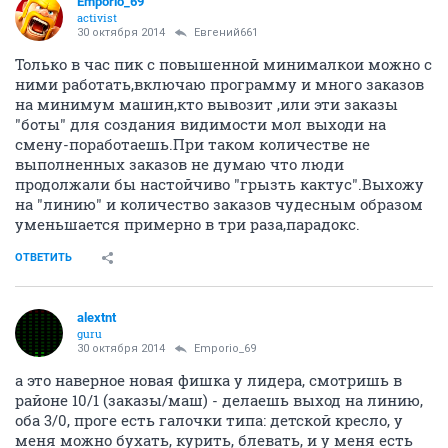
Emporio_69
activist
30 октября 2014
Евгений661
Только в час пик с повышенной минималкои можно с
ними работать,включаю программу и много заказов
на минимум машин,кто вывозит ,или эти заказы
"боты" для создания видимости мол выходи на
смену-поработаешь.При таком количестве не
выполненных заказов не думаю что люди
продолжали бы настойчиво "грызть кактус".Выхожу
на "линию" и количество заказов чудесным образом
уменьшается примерно в три раза,парадокс.
ОТВЕТИТЬ
alextnt
guru
30 октября 2014
Emporio_69
а это наверное новая фишка у лидера, смотришь в
районе 10/1 (заказы/маш) - делаешь выход на линию,
оба 3/0, проге есть галочки типа: детской кресло, у
меня можно бухать, курить, блевать, и у меня есть