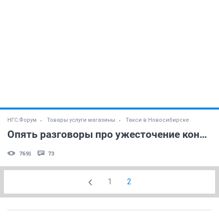
НГС.Форум
Товары услуги магазины
Такси в Новосибирске
Опять разговоры про ужесточение контроля за такси
7691
73
1
2