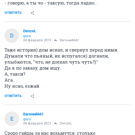
- говорю, а ты чо - таксую, тогда ладно..
ОТВЕТИТЬ
DenzeL
D
guru
04 февраля 2013
Евгений661
Таже история) дом искал, и свернул перед ними.
Думали что пьяный, их испугался) догнали,
улыбаются, "что, не доехал чуть чуть?)"
Да я по заказу, дом ищу..
А, такси?
Ага..
Ну ясно, езжай
ОТВЕТИТЬ
Евгений661
Е
guru
04 февраля 2013
DenzeL
Сроро гайцы за нас возьмутся: столько