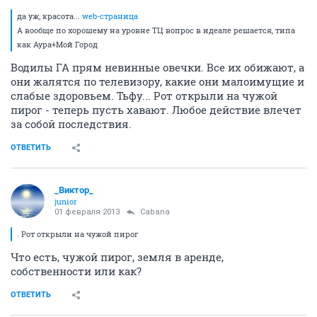
да уж, красота...
web-страница
А вообще по хорошему на уровне ТЦ вопрос в идеале решается, типа
как Аура+Мой Город
Водилы ГА прям невинные овечки. Все их обижают, а
они жалятся по телевизору, какие они малоимущие и
слабые здоровьем. Тьфу... Рот открыли на чужой
пирог - теперь пусть хавают. Любое действие влечет
за собой последствия.
ОТВЕТИТЬ
_Виктор_
juniоr
01 февраля 2013
Cabana
. Рот открыли на чужой пирог
Что есть, чужой пирог, земля в аренде,
собственности или как?
ОТВЕТИТЬ