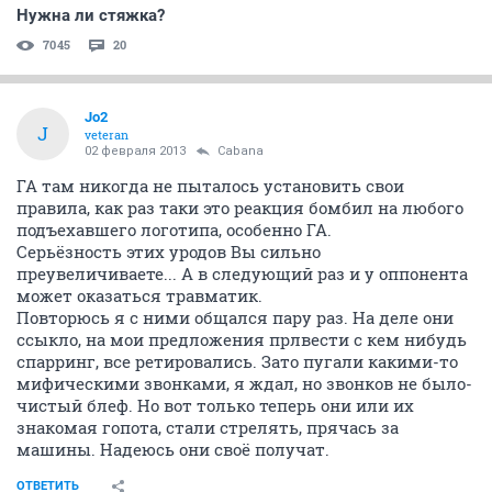
Нужна ли стяжка?
7045
20
Jo2
J
veteran
02 февраля 2013
Cabana
ГА там никогда не пыталось установить свои
правила, как раз таки это реакция бомбил на любого
подъехавшего логотипа, особенно ГА.
Серьёзность этих уродов Вы сильно
преувеличиваете... А в следующий раз и у оппонента
может оказаться травматик.
Повторюсь я с ними общался пару раз. На деле они
ссыкло, на мои предложения прлвести с кем нибудь
спарринг, все ретировались. Зато пугали какими-то
мифическими звонками, я ждал, но звонков не было-
чистый блеф. Но вот только теперь они или их
знакомая гопота, стали стрелять, прячась за
машины. Надеюсь они своё получат.
ОТВЕТИТЬ