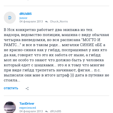
dRUid85
D
junior
04 февраля 2013
Chuck_Norris
В Нск конкретно работает два экипажа из тех.
надзора, ведомство полиции, машина с виду обычная
четырка вневедомки, но вся расписана "МОГТО И
РАМТС..." и все в таком роде... мигалки СИНИЕ оБЕ а
не красно-синяя как у гибдд, поспрашивал у них кто
да как, говорят что это их забота от ныне, а гибдд
мол не особо то знают что должно быть у человека
который едет с шашками... это я к тому что многие
при виде гибдд трепетать начинают, фигня... п.с.
выписали они мне в итоге штраф ))) дата в путевке не
стояла...
ОТВЕТИТЬ
TaxiDriver
experienced
04 февраля 2013
dRUid85