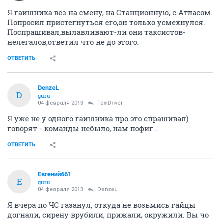
Я гаишника вёз на смену, на Станционную, с Атласом.
Попросил пристегнуться его,он только усмехнулся.
Поспрашивал,вылавливают-ли они таксистов-
нелегалов,ответил что не до этого.
ОТВЕТИТЬ
DenzeL
D
guru
04 февраля 2013
TaxiDriver
Я уже не у одного гаишника про это спрашивал)
говорят - команды небыло, нам пофиг..
ОТВЕТИТЬ
Евгений661
Е
guru
04 февраля 2013
DenzeL
Я вчера по ЧС газанул, откуда не возьмись гайцы
догнали, сирену врубили, прижали, окружили. Вы чо