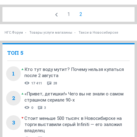
1
2
НГС.Форум
Товары услуги магазины
Такси в Новосибирске
ТОП 5
Кто тут воду мутит? Почему нельзя купаться
1
после 2 августа
17 411
28
«Привет, детишки!» Чего вы не знали о самом
2
страшном сериале 90-х
0
3
Стоит меньше 500 тысяч: в Новосибирске на
3
торги выставили серый Infiniti — его заложил
владелец