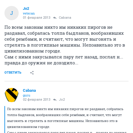
Jo2
J
veteran
01 февраля 2013
Cabana
По всем законам никто им никаких пирогов не
раздавал, собралась толпа быдланов, вообразивших
себя рембами, и считают, что могут выгонять и
стрелять в логотипные машины. Непоавильно это в
цивилизованном городе.
Сам с ними закусывался пару лет назад, послал н...
правда до оружия не доходило...
ОТВЕТИТЬ
Cabana
guru
02 февраля 2013
Jo2
По всем законам никто им никаких пирогов не раздавал, собралась
толпа быдланов, вообразивших себя рембами, и считают, что могут
выгонять и стрелять в логотипные машины. Непоавильно это в
цивилизованном городе.
Сам с ними закусывался пару лет назад, послал н... правда до оружия