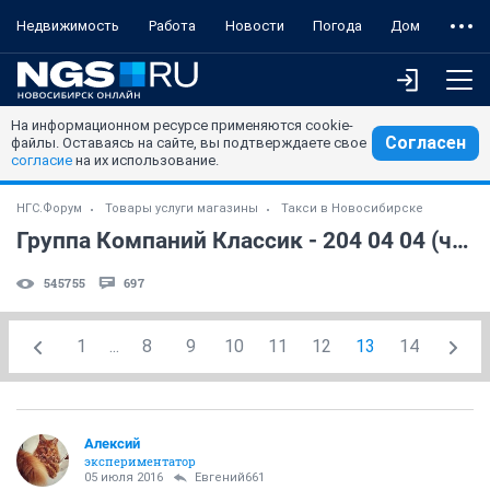
Недвижимость
Работа
Новости
Погода
Дом
На информационном ресурсе применяются cookie-
Согласен
файлы. Оставаясь на сайте, вы подтверждаете свое
согласие
на их использование.
НГС.Форум
Товары услуги магазины
Такси в Новосибирске
Группа Компаний Классик - 204 04 04 (часть 2)
545755
697
1
...
8
9
10
11
12
13
14
Алексий
экспериментатор
05 июля 2016
Евгений661