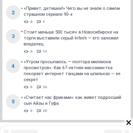
«Привет, детишки!» Чего вы не знали о самом
2
страшном сериале 90-х
0
3
Стоит меньше 500 тысяч: в Новосибирске на
3
торги выставили серый Infiniti — его заложил
владелец
0
13
«Утром просыпаюсь — полтора миллиона
4
просмотров». Как 67-летняя массажистка
покоряет интернет танцами на шпильках — ее
секрет
0
26
«Считает нас фриками»: как живет подросший
5
сын Айзы и Гуфа
0
20