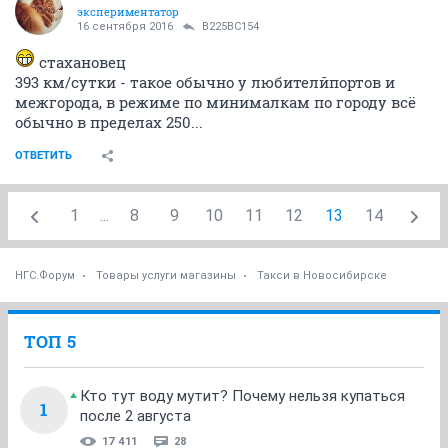
экспериментатор
16 сентября 2016
В225ВС154
стахановец
393 км/сутки - такое обычно у любителйпортов и
межгорода, в режиме по минималкам по городу всё
обычно в пределах 250...
ОТВЕТИТЬ
1
...
8
9
10
11
12
13
14
НГС.Форум
Товары услуги магазины
Такси в Новосибирске
ТОП 5
Кто тут воду мутит? Почему нельзя купаться
1
после 2 августа
17 411
28