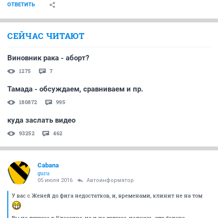
ОТВЕТИТЬ
СЕЙЧАС ЧИТАЮТ
Виновник рака - аборт?
1275
7
Тамада - обсуждаем, сравниваем и пр.
180872
995
куда заслать видео
93252
462
Cabana
guru
05 июля 2016
Автоинформатор
У вас с Женей до фига недостатков, и, временами, клинит не на том
Вы не лучшее в Классике, но и не худшее, надеюсь, что баланс