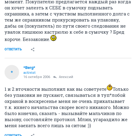
момент. Покупателю предлагается каждый раз когда
он хочет залезть к СЕБЕ в сумочку подзывать
охранника, а затем с чувством выполненного долга с
тем же охранником прокурсировать на упаковку,
дабы он (покупатель) по пути своего следования не
увалок лишнюю кастрюлю к себе в сумочку ? Бред
короче. Беззаконие.
ОТВЕТИТЬ
*Berg*
*
activist
16 октября 2006
Алексий
1 и 2 вточности выполнил как вы советуете
Только
без упаковки не пускают, связываться в туп*лобой
охраной в воскресенье меня не очень прикалывает
т.к. ихнего начальства скорее всего никакого. Можно
было конечно, сказать - вызывайте мальчиков по
вызову, состовляйте протокол. Млин, угараздило же
меня заехать всего лишь за ситом :))
ОТВЕТИТЬ