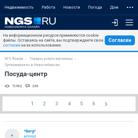
Недвижимость
Работа
Новости
Погода
Дом
На информационном ресурсе применяются cookie-
Согласен
файлы. Оставаясь на сайте, вы подтверждаете свое
согласие
на их использование.
НГС.Форум
Товары услуги магазины
Супермаркеты в Новосибирске
Посуда-центр
71962
269
1
2
3
4
5
6
*Berg*
*
activist