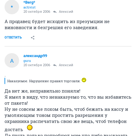
*Berg*
*
activist
20 октября 2006
Алексий
А продавец будет исходить из презумции не
виновности и безгрешия его заведения.
ОТВЕТИТЬ
александр99
А
guru
20 октября 2006
Алексий
.
Наказуемое. Нарушение правил торговли.
Да нет же, неправильно поняли!
Я имел в виду, что ненаказуемо то, что вы избавитесь
от пакета!
Ну не совсем же лохом быть, чтоб бежать на кассу и
умоляющим тоном простить разрешения у
охранника распечатать свою же вещь, чтоб телефон
достать
Да пусть только попробуют мне что либо высказать