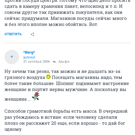
против Посуда Центра. Потому что одно дело просить
сдать в камеру хранения пакет, велосипед и т.п. И
совсем другое так принижать покупателя, как они
сейчас придумали. Магазинов посуды сейчас много
и без этого вполне можно обойтись. Вот.
ОТВЕТИТЬ
*Berg*
*
activist
21 октября 2006
Альфа
Ну зачем так резко, так можно и не дышать из-за
грязного воздуха
Посещать магазины надо, тем
более такие большие. Шопинг поднимает настроение
женщине и портит нервы мужчине. А поскольку вы
женщина …
Способов грамотной борьбы есть масса. В очередной
раз убеждаюсь в истине: если человеку сделали
плохо он расскажет 20 еще, если хорошо - то дай бог
одному.