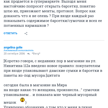
как продается в супермаркете. Выходя меня
настойчиво попросят открыть барсетку, понятно
шлю их, приезжают менты, протокол. Вопрос как
доказать что я не олень ? При входе каждый раз
показывать содержимое барсетки/сумочки и всех ее
потаенных кармашков ?
ОТВЕТИТЬ
angelina golie
Анонимный пользователь
20 октября 2006
*Berg*
]Коротко говоря, с недавних пор в магазине на ул.
Никитина 112а введено новое правило: покупателям
при входе упаковывают дамские сумки и барсетки в
пакеты из-под мусора.[цитата
сегодня была в магазине на Мира
на входе какая-то женщина, произнесла..." сумочки
упаковываем... и показала мне черный мусорный
мешок
)
Удивленно обозначив, о том что у меня в руках