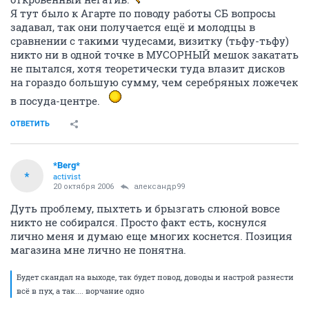
Я тут было к Агарте по поводу работы СБ вопросы
задавал, так они получается ещё и молодцы в
сравнении с такими чудесами, визитку (тьфу-тьфу)
никто ни в одной точке в МУСОРНЫЙ мешок закатать
не пытался, хотя теоретически туда влазит дисков
на гораздо большую сумму, чем серебряных ложечек
в посуда-центре.
ОТВЕТИТЬ
*Berg*
*
activist
20 октября 2006
александр99
Дуть проблему, пыхтеть и брызгать слюной вовсе
никто не собирался. Просто факт есть, коснулся
лично меня и думаю еще многих коснется. Позиция
магазина мне лично не понятна.
Будет скандал на выходе, так будет повод, доводы и настрой разнести
всё в пух, а так.... ворчание одно