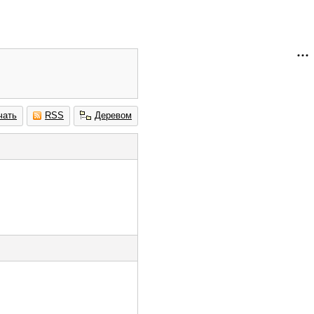
чать
RSS
Деревом