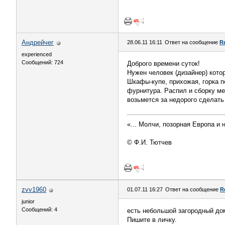
Андрейчег
28.06.11 16:11
Ответ на сообщение
R
experienced
Сообщений: 724
Доброго времени суток!
Нужен человек (дизайнер) кото
Шкафы-купе, прихожая, горка п
фурнитура. Распил и сборку ме
возьмется за недорого сделат
«... Молчи, позорная Европа и н
© Ф.И. Тютчев
zvv1960
01.07.11 16:27
Ответ на сообщение
R
junior
Сообщений: 4
есть небольшой загородный дом
Пишите в личку.