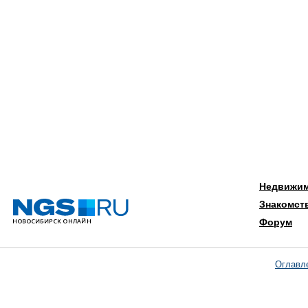
Недвижи
Знакомст
Форум
Оглавл