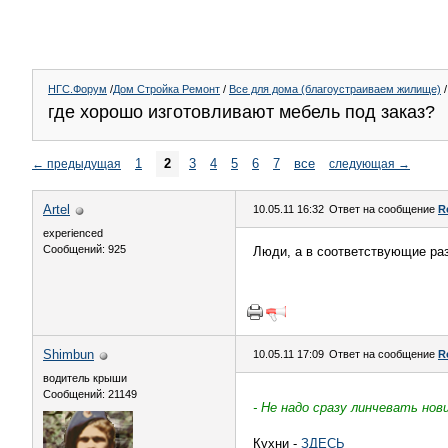
НГС.Форум
/
Дом Стройка Ремонт
/
Все для дома (благоустраиваем жилище)
/
где хорошо изготовливают мебель под заказ?
1
2
3
4
5
6
7
все
←
предыдущая
следующая
→
Artel
10.05.11 16:32
Ответ на сообщение
R
experienced
Сообщений: 925
Люди, а в соответствующие ра
Shimbun
10.05.11 17:09
Ответ на сообщение
R
водитель крыши
Сообщений: 21149
- Не надо сразу линчевать нов
Кухни -
ЗДЕСЬ