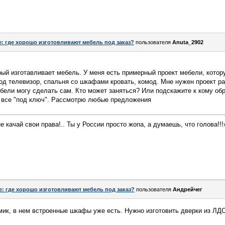
e: где хорошо изготовливают мебель под заказ?
пользователя
Anuta_2902
рый изготавливает мебель. У меня есть примерный проект мебели, котору
од телевизор, спальня со шкафами кровать, комод. Мне нужен проект р
бели могу сделать сам. Кто может заняться? Или подскажите к кому об
ь все "под ключ". Рассмотрю любые предложения
е качай свои права!.. Ты у России просто жопа, а думаешь, что голова!!!
e: где хорошо изготовливают мебель под заказ?
пользователя
Андрейчег
ик, в нем встроенные шкафы уже есть. Нужно изготовить дверки из ЛД