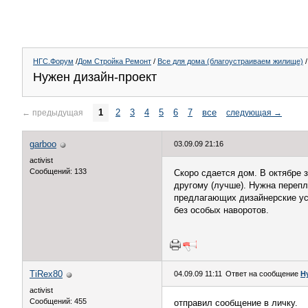
НГС.Форум
/
Дом Стройка Ремонт
/
Все для дома (благоустраиваем жилище)
/
Нужен дизайн-проект
1
2
3
4
5
6
7
все
←
предыдущая
следующая
→
garboo
03.09.09 21:16
activist
Сообщений: 133
Скоро сдается дом. В октябре 
другому (лучше). Нужна перепл
предлагающих дизайнерские ус
без особых наворотов.
TiRex80
04.09.09 11:11
Ответ на сообщение
Н
activist
Сообщений: 455
отправил сообщение в личку.