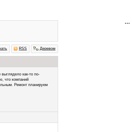
чать
RSS
Деревом
 выглядело как-то по-
ю, что компаний
альным. Ремонт планируем