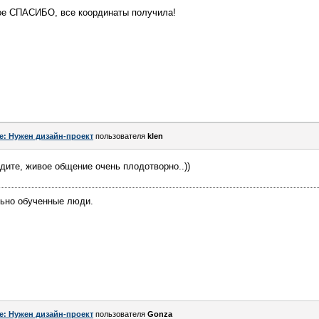
шое СПАСИБО, все координаты получила!
e: Нужен дизайн-проект
пользователя
klen
одите, живое общение очень плодотворно..))
льно обученные люди.
e: Нужен дизайн-проект
пользователя
Gonza