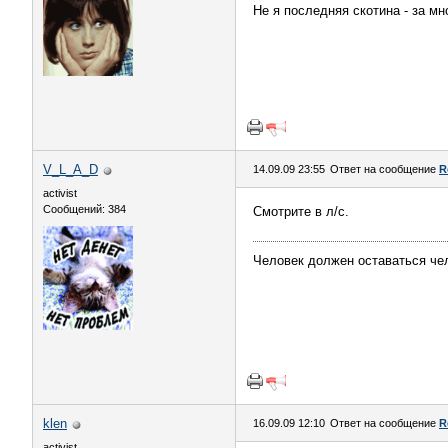
Не я последняя скотина - за м
V_L_A_D
14.09.09 23:55
Ответ на сообщение
R
activist
Сообщений: 384
Смотрите в л/с.
Человек должен оставаться че
klen
16.09.09 12:10
Ответ на сообщение
R
activist