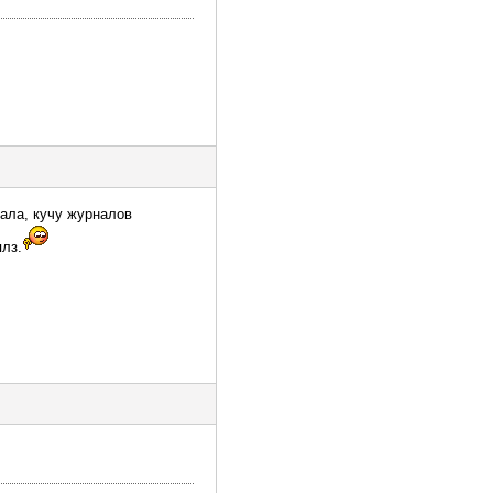
мала, кучу журналов
плз.