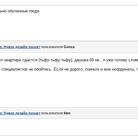
льно обученные люди.
e: Нужен дизайн-проект
пользователя
Gonza
вот квартира сдастся (тьфу-тьфу-тьфу), двушка 60 кв., я уже голову сло
 специалистов не обойтись. Если не дорого, скиньте и мне координаты, 
e: Нужен дизайн-проект
пользователя
klen