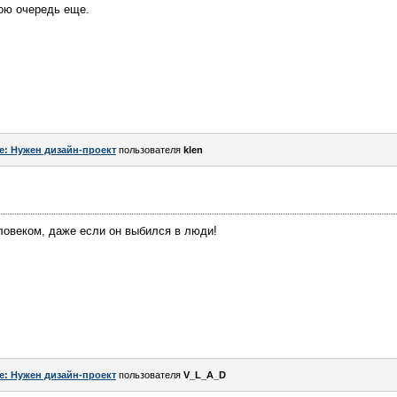
ною очередь еще.
e: Нужен дизайн-проект
пользователя
klen
ловеком, даже если он выбился в люди!
e: Нужен дизайн-проект
пользователя
V_L_A_D