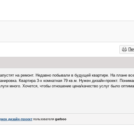
Пе
запустят на ремонт. Недавно побывали в будущей квартире. На плане все
анировка. Квартира 3-х комнатная 79 кв.м. Нужен дизайн-проект. Понима
луги много. Хочется, чтобы отношение цена/качество услуг было оптим
ужен дизайн-проект
пользователя
garboo