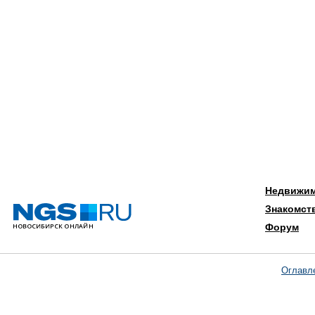
Недвижи
Знакомст
Форум
Оглавл