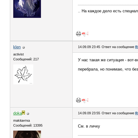
.. На каждое дело есть специа
klen
14.09.09 23:45
Ответ на сообщение
R
activist
Сообщений: 217
У нас такая же ситуация - вот-
перебрала, но понимаю, что без
doka
14.09.09 23:55
Ответ на сообщение
R
makitaнтка
Сообщений: 13395
См. в личку