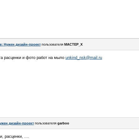
e: Нужен дизайн-проект
пользователя
MACTEP_X
та расценки и фото работ на мыло
unkind_nsk@mail.ru
ужен дизайн-проект
пользователя
garboo
 расценки, ....