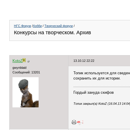
НГС.Форум
/
Хобби
/
Творческий форум
/
Конкурсы на творческом. Архив
KotoZ
13.10.12 22:22
gwynblaid
Сообщений: 13201
Топик используется для сведе
сохранить их для истории.
Гордый зануда скифов
Топик закрыл(а) KotoZ (16.04.13 14:04