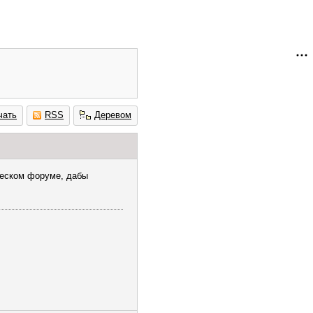
чать
RSS
Деревом
ческом форуме, дабы