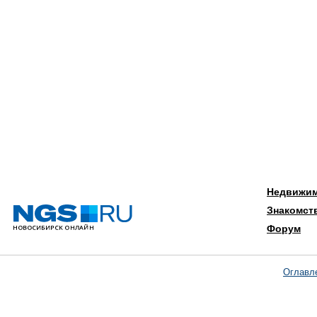
Недвижи
Знакомст
Форум
Оглавл