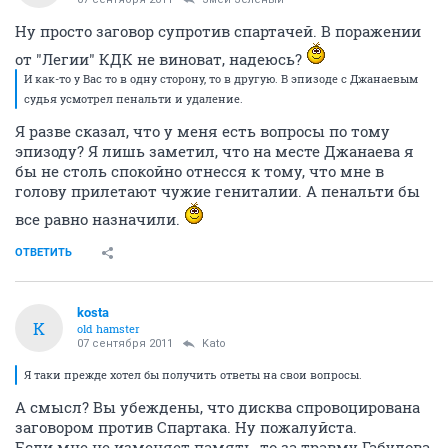
Ну просто заговор супротив спартачей. В поражении
от "Легии" КДК не виноват, надеюсь?
И как-то у Вас то в одну сторону, то в другую. В эпизоде с Джанаевым
судья усмотрел пенальти и удаление.
Я разве сказал, что у меня есть вопросы по тому
эпизоду? Я лишь заметил, что на месте Джанаева я
бы не столь спокойно отнесся к тому, что мне в
голову прилетают чужие гениталии. А пенальти бы
все равно назначили.
ОТВЕТИТЬ
kosta
K
old hamster
07 сентября 2011
Kato
Я таки прежде хотел бы получить ответы на свои вопросы.
А смысл? Вы убеждены, что дисква спровоцирована
заговором против Спартака. Ну пожалуйста.
Если мне не изменяет память, то за травму Габулова