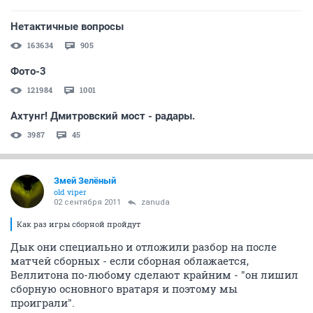
Нетактичные вопросы
163634
905
Фото-3
121984
1001
Ахтунг! Дмитровский мост - радары.
3987
45
Змей Зелёный
old viper
02 сентября 2011
zanuda
Как раз игры сборной пройдут
Дык они специально и отложили разбор на после
матчей сборных - если сборная облажается,
Веллитона по-любому сделают крайним - "он лишил
сборную основного вратаря и поэтому мы
проиграли".