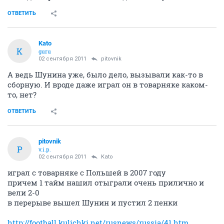
ОТВЕТИТЬ
Kato
K
guru
02 сентября 2011
pitovnik
А ведь Шунина уже, было дело, вызывали как-то в
сборную. И вроде даже играл он в товарняке каком-
то, нет?
ОТВЕТИТЬ
pitovnik
P
v.i.p.
02 сентября 2011
Kato
играл с товарняке с Польшей в 2007 году
причем 1 тайм нашил отыграли очень прилично и
вели 2-0
в перерыве вышел Шунин и пустил 2 пенки
http://football.kulichki.net/rusnews/russia/41.htm