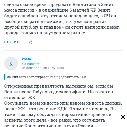
сейчас самое время продавать Веллитона в Зенит
масса плюсов - в ближайшие 6 матчей ЧР Зенит
будет ослаблен отсутствием нападающего, в ЛЧ он
вообще сыграть не сможет, т.к. уже заигран за
другой клуб, ну и главное - он стоит неплохих денег,
правда только на внутреннем рынке
ОТВЕТИТЬ
kosta
K
old hamster
08 сентября 2011
Kato
Из них вытекает откровенная предвзятость КДК
Откровенная предвзятость вытекала бы, если бы
Велли после Габулова дисквалифили. Но тогда он
отделался ЖК.
Обсуждать возможность или невозможность дисквы
после ЖК - это решение КДК. Я там не числюсь, Вы
тоже. Поэтому обсуждать нормативно-правовые
аспекты этого дела - все равно, что обсуждать
решение Конституционного суда России.