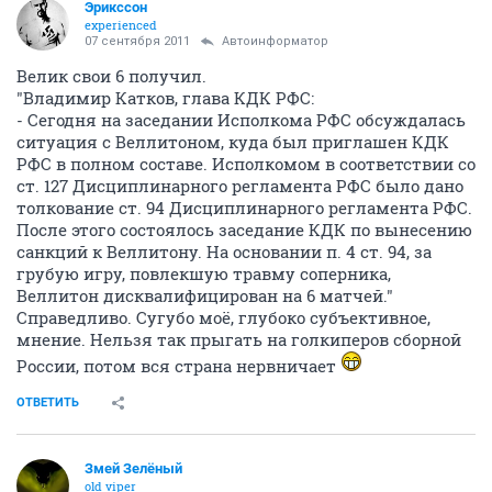
Эрикссон
experienced
07 сентября 2011
Автоинформатор
Велик свои 6 получил.
"Владимир Катков, глава КДК РФС:
- Сегодня на заседании Исполкома РФС обсуждалась
ситуация с Веллитоном, куда был приглашен КДК
РФС в полном составе. Исполкомом в соответствии со
ст. 127 Дисциплинарного регламента РФС было дано
толкование ст. 94 Дисциплинарного регламента РФС.
После этого состоялось заседание КДК по вынесению
санкций к Веллитону. На основании п. 4 ст. 94, за
грубую игру, повлекшую травму соперника,
Веллитон дисквалифицирован на 6 матчей."
Справедливо. Сугубо моё, глубоко субъективное,
мнение. Нельзя так прыгать на голкиперов сборной
России, потом вся страна нервничает
ОТВЕТИТЬ
Змей Зелёный
old viper