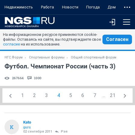
Недвижимость
Работа
Новости
Погода
Дом
На информационном ресурсе применяются cookie-
Согласен
файлы. Оставаясь на сайте, вы подтверждаете свое
согласие
на их использование.
НГС.Форум
Спортивные форумы
Общий спортивный форум
Футбол. Чемпионат России (часть 3)
267664
1000
1
2
3
4
5
6
7
...
21
Kato
K
guru
02 сентября 2011
Рэя