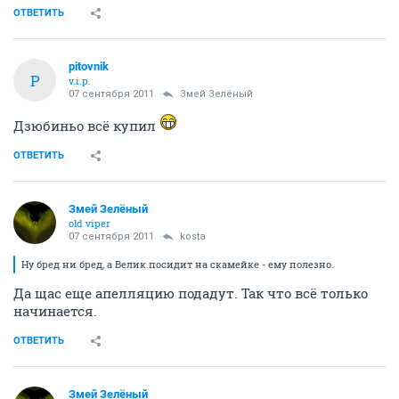
ОТВЕТИТЬ
pitovnik
P
v.i.p.
07 сентября 2011
Змей Зелёный
Дзюбиньо всё купил
ОТВЕТИТЬ
Змей Зелёный
old viper
07 сентября 2011
kosta
Ну бред ни бред, а Велик посидит на скамейке - ему полезно.
Да щас еще апелляцию подадут. Так что всё только
начинается.
ОТВЕТИТЬ
Змей Зелёный