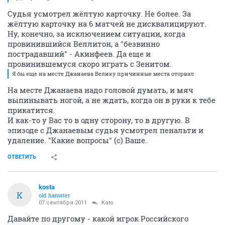
Судья усмотрел жёлтую карточку. Не более. За
жёлтую карточку на 6 матчей не дисквалицируют.
Ну, конечно, за исключением ситуации, когда
провинившийся Веллитон, а "безвинно
пострадавший" - Акинфеев. Да еще и
провинившемуся скоро играть с Зенитом.
Я бы еще на месте Джанаева Велику причинные места оторвал
На месте Джанаева надо головой думать, и мяч
выпинывать ногой, а не ждать, когда он в руки к тебе
прикатится.
И как-то у Вас то в одну сторону, то в другую. В
эпизоде с Джанаевым судья усмотрел пенальти и
удаление. "Какие вопросы" (с) Ваше.
ОТВЕТИТЬ
kosta
K
old hamster
07 сентября 2011
Kato
Давайте по другому - какой игрок Российского