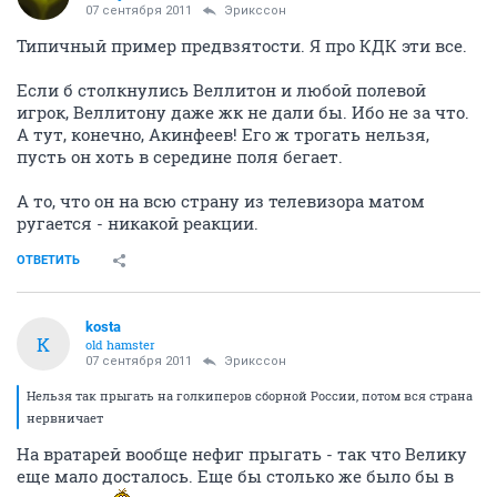
07 сентября 2011
Эрикссон
Типичный пример предвзятости. Я про КДК эти все.
Если б столкнулись Веллитон и любой полевой
игрок, Веллитону даже жк не дали бы. Ибо не за что.
А тут, конечно, Акинфеев! Его ж трогать нельзя,
пусть он хоть в середине поля бегает.
А то, что он на всю страну из телевизора матом
ругается - никакой реакции.
ОТВЕТИТЬ
kosta
K
old hamster
07 сентября 2011
Эрикссон
Нельзя так прыгать на голкиперов сборной России, потом вся страна
нервничает
На вратарей вообще нефиг прыгать - так что Велику
еще мало досталось. Еще бы столько же было бы в