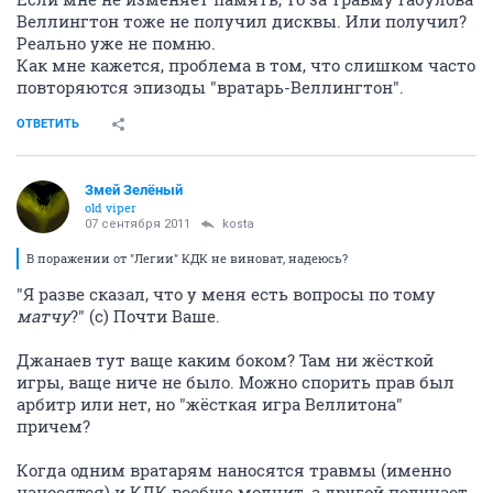
Веллингтон тоже не получил дисквы. Или получил?
Реально уже не помню.
Как мне кажется, проблема в том, что слишком часто
повторяются эпизоды "вратарь-Веллингтон".
ОТВЕТИТЬ
Змей Зелёный
old viper
07 сентября 2011
kosta
В поражении от "Легии" КДК не виноват, надеюсь?
"Я разве сказал, что у меня есть вопросы по тому
матчу
?" (с) Почти Ваше.
Джанаев тут ваще каким боком? Там ни жёсткой
игры, ваще ниче не было. Можно спорить прав был
арбитр или нет, но "жёсткая игра Веллитона"
причем?
Когда одним вратарям наносятся травмы (именно
наносятся) и КДК вообще молчит, а другой получает