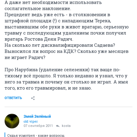
А даже нет необходимости использовать
сослагательное наклонение.
Прецедент ведь уже есть - в столкновении в
штрафной площади (!) с нападающим Терека,
выставившим обе руки в живот вратарю, серьезную
травму с последующим удалением почки получил
вратарь Ростова Деян Радич.
На сколько лет дисквалифицировали Садаева?
Выносился ли вопрос на КДК? Сколько уже месяцев
не играет Радич?
Про Нарубина (удаление селезенки) так ваще по-
тихому всё прошло. Я только недавно и узнал, что у
него за травма и почему он столько не играл. А имя
того, кто его травмировал, и не знаю.
ОТВЕТИТЬ
Змей Зелёный
old viper
07 сентября 2011
kosta
Судья усмотрел - какие вопросы.