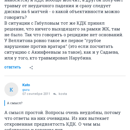
травму от неудачного падения и сразу следует
дисква на 6 матчей - о какой объективности можно
говорить?
В ситуации с Габуловым тот же КДК принял
решение, что ничего выходящего за рамки ЖК, там
не было. Так что говорить о рецидиве нет оснований.
У Веллитона ровно такое же первое "грубое
нарушение против вратаря" (это если посчитать
ситуацию с Акинфеевым за такое), как и у Садаева,
или у того, кто травмировал Нарубина.
ОТВЕТИТЬ
Kato
K
guru
07 сентября 2011
kosta
А смысл?
А смысл простой. Вопросы очень неудобны, потому
что ответы на них очевидны. Из них вытекает
откровенная предвзятость КДК. О чем мы
собственно и говорим тут.