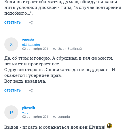
Если выиграет оба матча, думаю, обойдутся какой-
нить условной дисквой - типа, "в случае повторения
подобного...".
ОТВЕТИТЬ
zanuda
Z
old hamster
02 сентября 2011
Змей Зелёный
Да, об этом и говорю. А сбродная, в кач-ве мести,
возьмет и проиграет все.
С другой стороны, Славика тогда не поддержат. И
окажется Губерниев прав.
Вот ведь незадача.
ОТВЕТИТЬ
pitovnik
P
v.i.p.
02 сентября 2011
zanuda
Вывод - играть и облажаться должен Шунин!