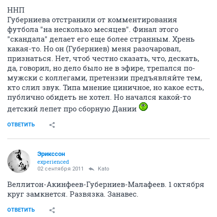
ННП
Губерниева отстранили от комментирования
футбола "на несколько месяцев". Финал этого
"скандала" делает его еще более странным. Хрень
какая-то. Но он (Губерниев) меня разочаровал,
признаться. Нет, чтоб честно сказать, что, дескать,
да, говорил, но дело было не в эфире, трепался по-
мужски с коллегами, претензии предъявляйте тем,
кто слил звук. Типа мнение циничное, но какое есть,
публично обидеть не хотел. Но начался какой-то
детский лепет про сборную Дании
ОТВЕТИТЬ
Эрикссон
experienced
02 сентября 2011
Kato
Веллитон-Акинфеев-Губерниев-Малафеев. 1 октября
круг замкнется. Развязка. Занавес.
ОТВЕТИТЬ