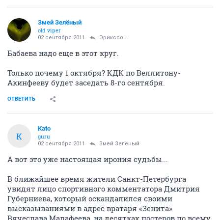
Змей Зелёный
old viper
02 сентября 2011
Эрикссон
Бабаева надо еще в этот круг.
Только почему 1 октября? КДК по Веллитону-
Акинфееву будет заседать 8-го сентября.
ОТВЕТИТЬ
Kato
K
guru
02 сентября 2011
Змей Зелёный
А вот это уже настоящая ирония судьбы...
В ближайшее время жители Санкт-Петербурга
увидят лицо спортивного комментатора Дмитрия
Губерниева, который оскандалился своими
высказываниями в адрес вратаря «Зенита»
Вячеслава Малафеева, на десятках постеров по всему