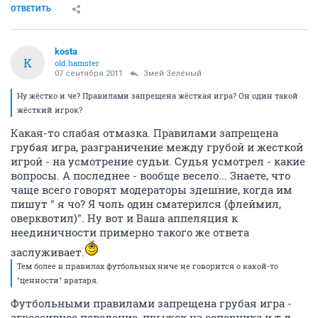
ОТВЕТИТЬ
kosta
K
old hamster
07 сентября 2011
Змей Зелёный
Ну жёстко и че? Правилами запрещена жёсткая игра? Он один такой
жёсткий игрок?
Какая-то слабая отмазка. Правилами запрещена
грубая игра, разграничение между грубой и жесткой
игрой - на усмотрение судьи. Судья усмотрел - какие
вопросы. А последнее - вообще весело... Знаете, что
чаще всего говорят модераторы здешние, когда им
пишут " я чо? Я чоль один сматерился (флеймил,
оверквотил)". Ну вот и Ваша аппеляция к
неединичности примерно такого же ответа
заслуживает.
Тем более в правилах футбольных ниче не говорится о какой-то
"ценности" вратаря.
Футбольными правилами запрещена грубая игра -
агрессивное поведение, прыжок на соперника и т.д.