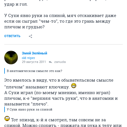
удар и гол.
У Сухи явно руки за спиной, мяч отскакивает даже
если он сыграл "чем-то", то где это грань между
плечом и грудью?
ОТВЕТИТЬ
Змей Зелёный
old viper
29 августа 2011
zanuda
В анатомическом смысле это как?
Это имелось в виду, что в обывательском смысле
"плечом" называют ключицу.
А Сухи играл (по-моему мнению, именно играл)
плечом, к-е "верхняя часть руки", что в анатомии и
называется "плечо".
У Сухи явно руки за спиной
Тот эпизод, к-й я смотрел, там совсем не за
спиной. Можно спорить - прижата ли рука к телу или