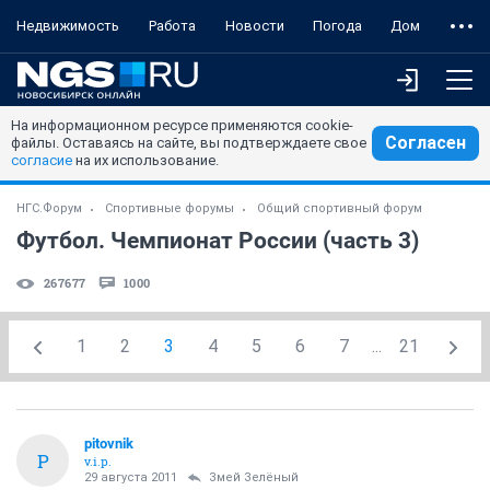
Недвижимость
Работа
Новости
Погода
Дом
На информационном ресурсе применяются cookie-
Согласен
файлы. Оставаясь на сайте, вы подтверждаете свое
согласие
на их использование.
НГС.Форум
Спортивные форумы
Общий спортивный форум
Футбол. Чемпионат России (часть 3)
267677
1000
1
2
3
4
5
6
7
...
21
pitovnik
P
v.i.p.
29 августа 2011
Змей Зелёный