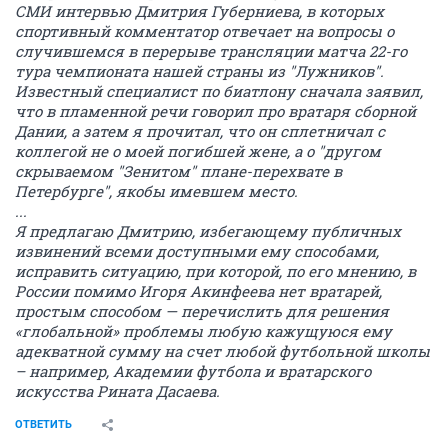
СМИ интервью Дмитрия Губерниева, в которых
спортивный комментатор отвечает на вопросы о
случившемся в перерыве трансляции матча 22-го
тура чемпионата нашей страны из "Лужников".
Известный специалист по биатлону сначала заявил,
что в пламенной речи говорил про вратаря сборной
Дании, а затем я прочитал, что он сплетничал с
коллегой не о моей погибшей жене, а о "другом
скрываемом "Зенитом" плане-перехвате в
Петербурге", якобы имевшем место.
...
Я предлагаю Дмитрию, избегающему публичных
извинений всеми доступными ему способами,
исправить ситуацию, при которой, по его мнению, в
России помимо Игоря Акинфеева нет вратарей,
простым способом — перечислить для решения
«глобальной» проблемы любую кажущуюся ему
адекватной сумму на счет любой футбольной школы
– например, Академии футбола и вратарского
искусства Рината Дасаева.
ОТВЕТИТЬ