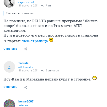
experienced
31 августа 2011
Рэя
Елагина не слышала.
Не помните, по РЕН-ТВ раньше программа "Жилет-
спорт" была, он её вёл и по 7тв матчи АПЛ
комментил.
Ну и в довесок его перл про вместимость стадиона
"Спартак"
web-страница
ОТВЕТИТЬ
zanuda
Z
old hamster
31 августа 2011
Эрикссон
Ноу-Камп и Маракана нервно курят в сторонке.
ОТВЕТИТЬ
kenny2007
veteran