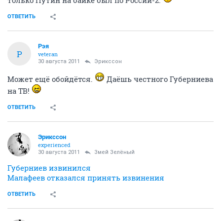
только Путин на байке был по России-2.
ОТВЕТИТЬ
Рэя
Р
veteran
30 августа 2011
Эрикссон
Может ещё обойдётся.
Даёшь честного Губерниева
на ТВ!
ОТВЕТИТЬ
Эрикссон
experienced
30 августа 2011
Змей Зелёный
Губерниев извинился
Малафеев отказался принять извинения
ОТВЕТИТЬ