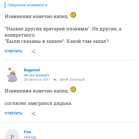
Губерниев извинился
Извинения конечно капец.
"Назвал других вратарей плохими". Не других, а
конкретного.
"Были сказаны в запале". Какой там запал?
ОТВЕТИТЬ
Begemot
we are animal's
30 августа 2011
Змей Зелёный
Извинения конечно капец.
согласен: заигрался дядька.
ОТВЕТИТЬ
Рэя
Р
veteran