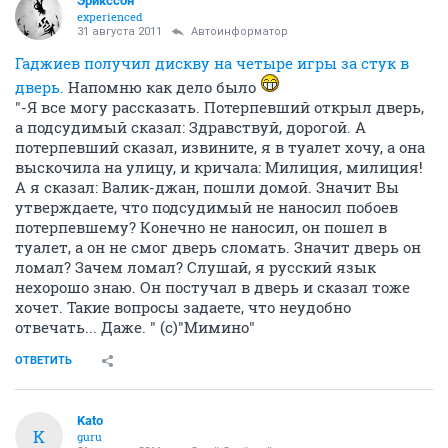
Эрикссон
experienced
31 августа 2011
Автоинформатор
Гаджиев получил дискву на четыре игры за стук в
дверь.
Напомню как дело было
"-Я все могу рассказать. Потерпевший открыл дверь,
а подсудимый сказал: Здравствуй, дорогой. А
потерпевший сказал, извините, я в туалет хочу, а она
выскочила на улицу, и кричала: Милиция, милиция!
А я сказал: Валик-джан, пошли домой. Значит Вы
утверждаете, что подсудимый не наносил побоев
потерпевшему? Конечно не наносил, он пошел в
туалет, а он не смог дверь сломать. Значит дверь он
ломал? Зачем ломал? Слушай, я русский язык
нехорошо знаю. Он постучал в дверь и сказал тоже
хочет. Такие вопросы задаете, что неудобно
отвечать... Даже. " (с)"Мимино"
ОТВЕТИТЬ
Kato
K
guru