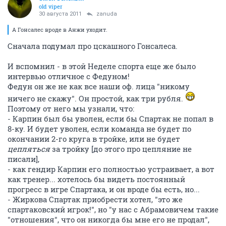
old viper
30 августа 2011
zanuda
А Гонсалес вроде в Анжи уходит.
Сначала подумал про цскашного Гонсалеса.
И вспомнил - в этой Неделе спорта еще же было
интервью отличное с Федуном!
Федун он же не как все наши оф. лица "никому
ничего не скажу". Он простой, как три рубля.
Поэтому от него мы узнали, что:
- Карпин был бы уволен, если бы Спартак не попал в
8-ку. И будет уволен, если команда не будет по
окончании 2-го круга в тройке, или не будет
цепляться
за тройку [до этого про цепляние не
писали],
- как гендир Карпин его полностью устраивает, а вот
как тренер... хотелось бы видеть постоянный
прогресс в игре Спартака, и он вроде бы есть, но...
- Жиркова Спартак приобрести хотел, "это же
спартаковский игрок!", но "у нас с Абрамовичем такие
"отношения", что он никогда бы мне его не продал",