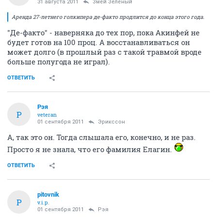
31 августа 2011
Змей Зелёный
Аренда 27-летнего голкипера де-факто продлится до конца этого года.
"Де-факто" - наверняка до тех пор, пока Акинфей не
будет готов на 100 проц. А восстанавливаться он
может долго (в прошлый раз с такой травмой вроде
больше полугода не играл).
ОТВЕТИТЬ
Рэя
Р
veteran
01 сентября 2011
Эрикссон
А, так это он. Тогда слышала его, конечно, и не раз.
Просто я не знала, что его фамилия Елагин.
ОТВЕТИТЬ
pitovnik
P
v.i.p.
01 сентября 2011
Рэя