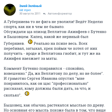
Змей Зелёный
old viper
30 августа 2011
Автоинформатор
А Губерниева то не фига не уволили! Ведёт Неделю
спорта, как ни в чем не бывало.
Обсуждали ща эпизод Веллитон-Акинфеев с Бутенко
и Бышовцем. Капец, какой же нервный был
Губерниев.
Реально на психе весь. Всех
перебивал, затыкал, хрен пойми че хотел от них
получить - вроде и Веллитона гнобит, и тут же на
Акинфея наезжает за маты.
Коммент Бутенко понравился - спокойно,
взвешенно." Да, жк Веллитону по делу, но не более".
И грамотно Сергея Иванова опустил "мне
понравилось, как он щас "профессионально"
рассказал, кому должны были дать, за что, и
сколько".
Бышовец, как обычно, растекался мыслью по древу.
Но основная его мысль похоже была в том, что ваще