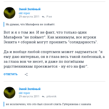
Змей Зелёный
old viper
29 августа 2011
Рэя
Но думаю, что Малафеев не поймёт.
Вот и я о том же. И не факт, что только один
Малафеев "не поймет". Как минимум, все игроки
Зенита + сборной могут проявить "солидарность".
Да и вообще любой спортсмен может задуматься: "я
ему даю интервью, он в глаза весь такой любезный, а
за глаза вон че несет, и даже по погибшим
родственникам проезжается - ну его на фиг".
ОТВЕТИТЬ
Змей Зелёный
old viper
29 августа 2011
pitovnik
не исключено, что это был способ слить Губерниева с канала