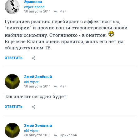
Эрикссон
experienced
30 августа 2011
Рэя
Губерниев реально перебирает с эффектностью,
"виктории" и прочие вопли старопетровской эпохи
набили оскомину. Стогниенко - в биатлон.
Ещё мне Елагин очень нравится, жаль его нет на
общедоступном ТВ.
ОТВЕТИТЬ
Змей Зелёный
old viper
30 августа 2011
Рэя
Так значит сегодня будет.
ОТВЕТИТЬ
Змей Зелёный
old viper
30 августа 2011
Эрикссон