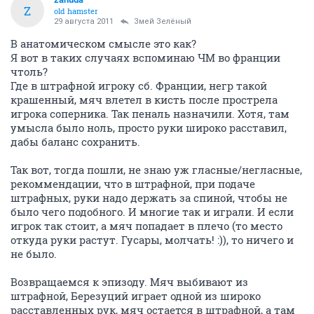
Z
old hamster
29 августа 2011
Змей Зелёный
В анатомическом смысле это как?
Я вот в таких случаях вспоминаю ЧМ во франции
чтоль?
Где в штрафной игроку сб. Франции, негр такой
крашенный, мяч влетел в кисть после прострела
игрока соперника. Так пеналь назначили. Хотя, там
умысла было ноль, просто руки широко расставил,
дабы баланс сохранить.
Так вот, тогда пошли, не знаю уж гласные/негласные,
рекоммендации, что в штрафной, при подаче
штрафных, руки надо держать за спиной, чтобы не
было чего подобного. И многие так и играли. И если
игрок так стоит, а мяч попадает в плечо (то место
откуда руки растут. Гусары, молчать! :)), то ничего и
не было.
Возвращаемся к эпизоду. Мяч выбивают из
штрафной, Березуций играет одной из широко
расставленных рук, мяч остается в штрафной, а там