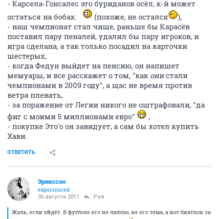
- Карсела-Гонсалес это буриданов осёл, к-й может
остаться на бобах.
(похоже, не остался
),
- наш чемпионат стал чище, раньше бы Карасёв
поставил пару пеналей, удалил бы пару игроков, и
игра сделана, а так только посадил на карточки
шестерых,
- когда Федун выйдет на пенсию, он напишет
мемуары, и все расскажет о том, "как
они
стали
чемпионами в 2009 году", а щас не время против
ветра плевать,
- за поражение от Легии никого не оштрафовали, "да
фиг с моими 5 миллионами евро"
,
- покупке Это'о он завидует, а сам бы хотел купить
Хави.
ОТВЕТИТЬ
Эрикссон
experienced
30 августа 2011
Рэя
Жаль, если уйдёт. В футболе его не люблю, не его тема, а вот биатлон за