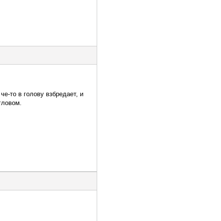
че-то в голову взбредает, и
гловом.