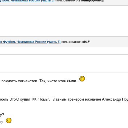
утбол. Чемпионат России (часть 3)
пользователя
Автоинформатор
e: Футбол. Чемпионат России (часть 3)
пользователя
e9LF
 покупать хоккеистов. Так, чисто чтоб были
мюэль Это'О купил ФК "Томь". Главным тренером назначен Александр П
ву?
??