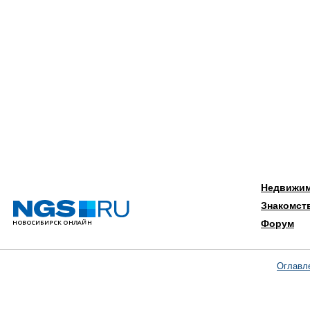
Недвижи
Знакомст
Форум
Оглавл