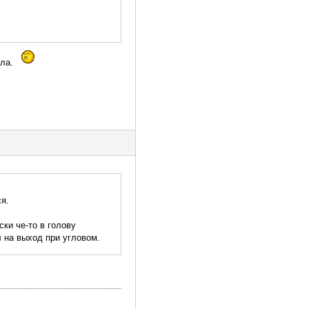
ила.
я.
ки че-то в голову
л на выход при угловом.