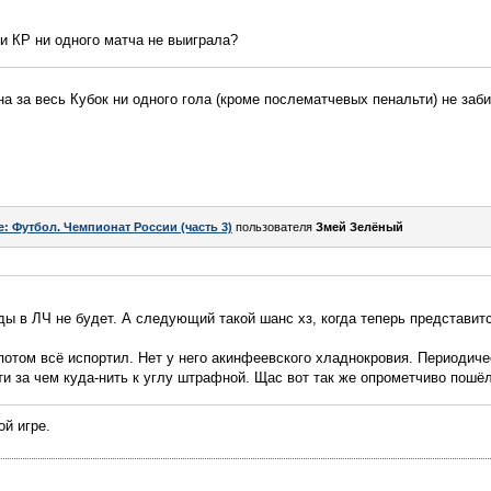
ии КР ни одного матча не выиграла?
на за весь Кубок ни одного гола (кроме послематчевых пенальти) не заб
e: Футбол. Чемпионат России (часть 3)
пользователя
Змей Зелёный
ды в ЛЧ не будет. А следующий такой шанс хз, когда теперь представитс
потом всё испортил. Нет у него акинфеевского хладнокровия. Периодичес
рти за чем куда-нить к углу штрафной. Щас вот так же опрометчиво пошё
ой игре.