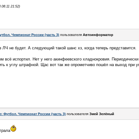
08.11 21:52)
утбол. Чемпионат России (часть 3)
пользователя
Автоинформатор
в ЛЧ не будет. А следующий такой шанс хз, когда теперь представится.
м всё испортил. Нет у него акинфеевского хладнокровия. Периодически 
нить к углу штрафной. Щас вот так же опрометчиво пошёл на выход при у
e: Футбол. Чемпионат России (часть 3)
пользователя
Змей Зелёный
играла