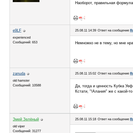
Наоборот, правильная формула 
e9LF
25.08.11 14:39
Ответ на сообщение
R
experienced
Сообщений: 653
Немножко не в тему, но мне нр
zanuda
25.08.11 15:02
Ответ на сообщение
R
old hamster
Сообщений: 10588
Да, тогда и ценность Кубка Уе
Кстати, "!Алания" же с какой-т
Змей Зелёный
25.08.11 15:18
Ответ на сообщение
R
old viper
Сообщений: 31277