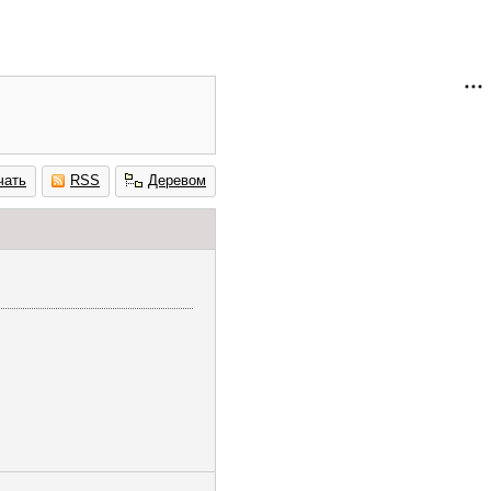
чать
RSS
Деревом