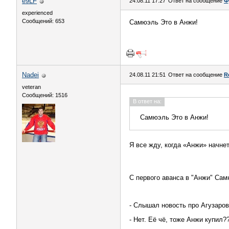
e9LF
24.08.11 17:27
Ответ на сообщение
Ф
experienced
Сообщений: 653
Самюэль Это в Анжи!
Nadei
24.08.11 21:51
Ответ на сообщение
R
veteran
Сообщений: 1516
В ответ на:
Самюэль Это в Анжи!
Я все жду, когда «Анжи» начнет
C первого аванса в "Анжи" Са
- Слышал новость про Агузаро
- Нет. Её чё, тоже Анжи купил?