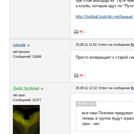
при этом выходцы из "Пути чем
а клубы, которые идут по "Пути
http://football.kulichki.net/league/
zanuda
25.08.11 11:50
Ответ на сообщение
R
old hamster
Сообщений: 10588
Просто возвращает к старой си
Змей Зелёный
25.08.11 12:22
Ответ на сообщение
R
old viper
Сообщений: 31277
В ответ на:
все-таки Платини придумал
теперь в группе будут игра
трех - нет