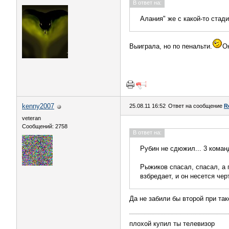
В ответ на:
Алания" же с какой-то стад
Выиграла, но по пенальти.
О
kenny2007
25.08.11 16:52
Ответ на сообщение
R
veteran
Сообщений: 2758
В ответ на:
Рубин не сдюжил... 3 коман
Рыжиков спасал, спасал, а 
взбредает, и он несется че
Да не забили бы второй при так
плохой купил ты телевизор