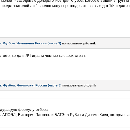
пионов" - заведомые доноры очков для клубов, которые вышли в групп
 представителей лиг" вполне могут претендовать на выход в 1/8 и даже в
e: Футбол. Чемпионат России (часть 3)
пользователя
pitovnik
стеме, когда в ЛЧ играли чемпионы своих стран.
e: Футбол. Чемпионат России (часть 3)
пользователя
pitovnik
 дурацкую формулу отбора
ть АПОЭЛ, Виктория Пльзень и БАТЭ, а Рубин и Динамо Киев, которые з