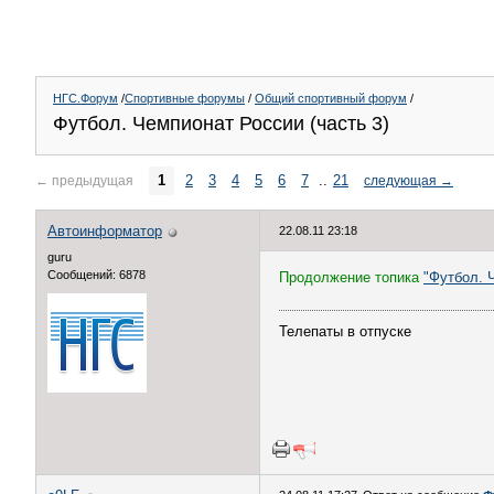
НГС.Форум
/
Спортивные форумы
/
Общий спортивный форум
/
Футбол. Чемпионат России (часть 3)
1
2
3
4
5
6
7
..
21
←
предыдущая
следующая
→
Автоинформатор
22.08.11 23:18
guru
Сообщений: 6878
Продолжение топика
"Футбол. 
Телепаты в отпуске