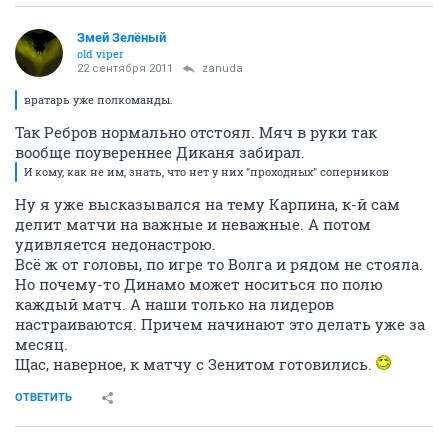
Змей Зелёный
old viper
22 сентября 2011
zanuda
вратарь уже полкоманды.
Так Ребров нормально отстоял. Мяч в руки так
вообще поувереннее Диканя забирал.
И кому, как не им, знать, что нет у них "проходных" соперников
Ну я уже высказывался на тему Карпина, к-й сам
делит матчи на важные и неважные. А потом
удивляется недонастрою.
Всё ж от головы, по игре то Волга и рядом не стояла.
Но почему-то Динамо может носиться по полю
каждый матч. А наши только на лидеров
настраиваются. Причем начинают это делать уже за
месяц.
Щас, наверное, к матчу с Зенитом готовились.
ОТВЕТИТЬ