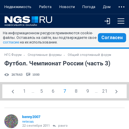
Недвижимость
Работа
Новости
Погода
Дом
На информационном ресурсе применяются cookie-
Согласен
файлы. Оставаясь на сайте, вы подтверждаете свое
согласие
на их использование.
НГС.Форум
Спортивные форумы
Общий спортивный форум
Футбол. Чемпионат России (часть 3)
267663
1000
1
...
5
6
7
8
9
...
21
kenny2007
veteran
22 сентября 2011
ранго