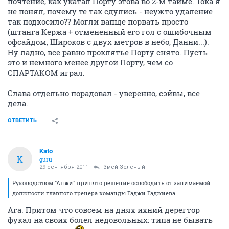
почтение, как укатал Порту этова во 2-м тайме. Тока я
не понял, почему те так сдулись - неужто удаление
так подкосило?? Могли вапще порвать просто
(штанга Кержа + отмененный его гол с ошибочным
офсайдом, Широков с двух метров в небо, Данни...).
Ну ладно, все равно проклятье Порту снято. Пусть
это и немного менее другой Порту, чем со
СПАРТАКОМ играл.
Слава отдельно порадовал - уверенно, сэйвы, все
дела.
ОТВЕТИТЬ
Kato
K
guru
29 сентября 2011
Змей Зелёный
Руководством "Анжи" принято решение освободить от занимаемой
должности главного тренера команды Гаджи Гаджиева
Ага. Притом что совсем на днях ихний дерегтор
фукал на своих болел недовольных: типа не бывать