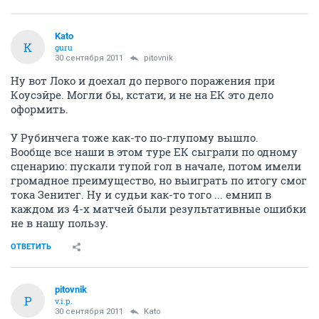
Kato
K
guru
30 сентября 2011
pitovnik
Ну вот Локо и доехал до первого поражения при
Коусэйре. Могли бы, кстати, и не на ЕК это дело
оформить.
У Рубинчега тоже как-то по-глупому вышло.
Вообще все наши в этом туре ЕК сыграли по одному
сценарию: пускали тупой гол в начале, потом имели
громадное преимущество, но выиграть по итогу смог
тока Зенитег. Ну и судьи как-то того ... емнип в
каждом из 4-х матчей были результативные ошибки
не в нашу пользу.
ОТВЕТИТЬ
pitovnik
P
v.i.p.
30 сентября 2011
Kato