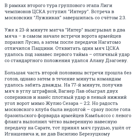
В рамках второго тура группового этапа Лиги
чемпионов ЦСКА уступил "Интеру". Встреча в
московских "Лужниках" завершилась со счётом 2:3.
Уже к 23-й минуте матча "Интер" выигрывал в два
мяча – в самом начале встречи ворота армейцев
поразил Лусио, а затем после передачи Нагатомо
отличился Паццини. Отквитать один мяч ЦСКА
удалось под занавес первого тайма – отличный удар
со стандартного положения удался Алану Дзагоеву.
Большая часть второй половины встречи прошла без
голов, однако затем в течение минуты командам
удалось забить дважды. На 77-й минуте, получив
мяч в углу штрафной, Вагнер Лав обыграл двух
соперников и нанёс плотный удар в левый нижний
угол ворот мимо Жулио Сезара – 2:2. Но радость
московского клуба была недолгой – сразу после гола
бразильского форварда армейцев Камбьяссо с левого
фланга выполнил чётко выверенную навесную
передачу на Сарате, тот принял мяч грудью, ушёл от
Игнашевича и, не дав Василию Березуцкому