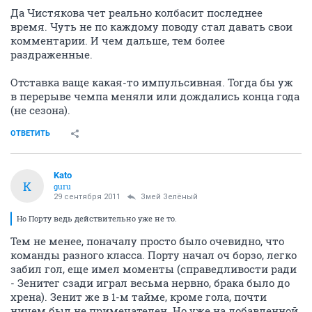
Да Чистякова чет реально колбасит последнее
время. Чуть не по каждому поводу стал давать свои
комментарии. И чем дальше, тем более
раздраженные.
Отставка ваще какая-то импульсивная. Тогда бы уж
в перерыве чемпа меняли или дождались конца года
(не сезона).
ОТВЕТИТЬ
Kato
K
guru
29 сентября 2011
Змей Зелёный
Но Порту ведь действительно уже не то.
Тем не менее, поначалу просто было очевидно, что
команды разного класса. Порту начал оч борзо, легко
забил гол, еще имел моменты (справедливости ради
- Зенитег сзади играл весьма нервно, брака было до
хрена). Зенит же в 1-м тайме, кроме гола, почти
ничем был не примечателен. Но уже на добавленной