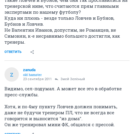
такие Ловчев и Бубнов, чем они так прославились на
тренерской ниве, что считаются прям главными
экспертами по нашему футболу?
Куда ни плюнь - везде только Ловчев и Бубнов,
Бубнов и Ловчев.
Не Валентин Иванов, допустим, не Романцев, не
Симонян, к-е несравнимо большего достигли, как
тренеры.
ОТВЕТИТЬ
zanuda
Z
old hamster
23 сентября 2011
Змей Зелёный
Видимо, сел-подумал. А может все это в обработке
пресс-службы.
Хотя, и по 4му пункту Ловчев должен понимать,
даже не будучи тренером ПЛ, что не всегда все
говорится и выносится "из дома".
Он же тренировал мини ФК, общался с прессой.