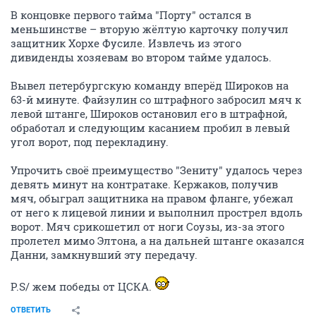
В концовке первого тайма "Порту" остался в
меньшинстве – вторую жёлтую карточку получил
защитник Хорхе Фусиле. Извлечь из этого
дивиденды хозяевам во втором тайме удалось.
Вывел петербургскую команду вперёд Широков на
63-й минуте. Файзулин со штрафного забросил мяч к
левой штанге, Широков остановил его в штрафной,
обработал и следующим касанием пробил в левый
угол ворот, под перекладину.
Упрочить своё преимущество "Зениту" удалось через
девять минут на контратаке. Кержаков, получив
мяч, обыграл защитника на правом фланге, убежал
от него к лицевой линии и выполнил прострел вдоль
ворот. Мяч срикошетил от ноги Соузы, из-за этого
пролетел мимо Элтона, а на дальней штанге оказался
Данни, замкнувший эту передачу.
P.S/ жем победы от ЦСКА.
ОТВЕТИТЬ