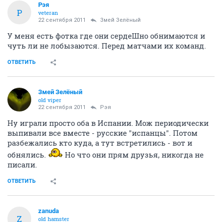
Рэя
Р
veteran
22 сентября 2011
Змей Зелёный
У меня есть фотка где они сердеШно обнимаются и
чуть ли не лобызаются. Перед матчами их команд.
ОТВЕТИТЬ
Змей Зелёный
old viper
22 сентября 2011
Рэя
Ну играли просто оба в Испании. Мож периодически
выпивали все вместе - русские "испанцы". Потом
разбежались кто куда, а тут встретились - вот и
обнялись.
Но что они прям друзья, никогда не
писали.
ОТВЕТИТЬ
zanuda
Z
old hamster