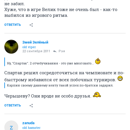
не забил.
Хуже, что в игре Велик тоже не очень был - как-то
выбился из игрового ритма.
ОТВЕТИТЬ
Змей Зелёный
old viper
22 сентября 2011
Рэя
Ну, "Спартак". 2 отчебучивания - это уже многовато...
Спартак решил сосредоточиться на чемпионате и по-
быстрому избавился от всех побочных турниров.
Карпин своему давнему кенту такой успех по-братски задарил.
Черышеву? Они вроде не особо друзья.
ОТВЕТИТЬ
zanuda
Z
old hamster