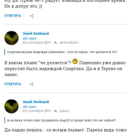
Ну, да. Прям че-т радует команда в последнее время.
Не к добру это..))
ОТВЕТИТЬ
Змей Зелёный
old viper
22 сентября 2011
demonklein
спартаковская надежда павленко - гол за терек. что делается то?
В каком плане "че делается"?
Павленко уже давно
перестал быть надеждой Спартака. Да и в Тереке он
закис.
ОТВЕТИТЬ
Змей Зелёный
old viper
22 сентября 2011
ранго
и велика точно уже продавать надо)) я прям чуял что не забьет!
Да ладно пеналь - со всеми бывает. Пареха ведь тоже