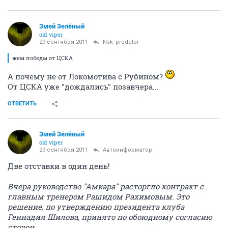
Змей Зелёный
old viper
29 сентября 2011
Nsk_predator
жем победы от ЦСКА
А почему не от Локомотива с Рубином?
От ЦСКА уже "дождались" позавчера...
ОТВЕТИТЬ
Змей Зелёный
old viper
29 сентября 2011
Автоинформатор
Две отставки в один день!
Вчера руководство "Амкара" расторгло контракт с
главным тренером Рашидом Рахимовым. Это
решение, по утверждению президента клуба
Геннадия Шилова, принято по обоюдному согласию
сторон.