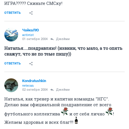
ИГРА????? Скиньте СМСку!
ОТВЕТИТЬ
ЧайкаЛЮ
activist
01 октября 2004
Джейми
Наталья....поздравляю! (извини, что мало, а то опять
скажут, что не по теме пишу))
ОТВЕТИТЬ
Kondratushkin
veteran
02 октября 2004
Джейми
Наталья, как тренер и капитан команды "НГС".
Делаю вам официальной поздравление от всего
футбольного коллектива
и от себя лично
!
Желаем здоровья и всех благ!!!