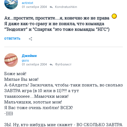
activist
01 октября 2004
Kondratushkin
Ах...простите, простите....я, конечно же не права
Я даже как-то сразу и не поняла, что команда
"Теодолит" и "Спартак "это тоже команды "НГС")
ОТВЕТИТЬ
Джейми
guru
01 октября 2004
Футболист
Боже мой!
Милые Вы мои!
А-бАлдеть! Заскочила, чтобы-таки понять, во сколько
ЗАВТРА игра (в 10 или в 11)?!!! а тут
тааакоооеее....Мамочки моии!
Мальчишки, золотые мои!
Я Вас тоже очень люблю! ВСЕХ!
-)))))
ЗЫ. Ну, кто-нибудь мне скажет - ВО СКОЛЬКО ЗАВТРА