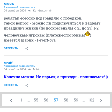
Mitrich
Анонимный пользователь
04 октября 2004
Kondratushkin
ребяты! есессно подзравдяю с победкой.
такой вопрос - можно ли подключиться к вашему
празднику жизни (по воскресеньям с 21 до 23) 1-2
человечкам-игрокам (платежеспособным
)
имеется шарик - FeverNova
ОТВЕТИТЬ
MrOff
Анонимный пользователь
04 октября 2004
Mitrich
Конечно можно. Не парься, а приходи - попинаемся! ;)
ОТВЕТИТЬ
1
...
55
56
57
58
59
...
102