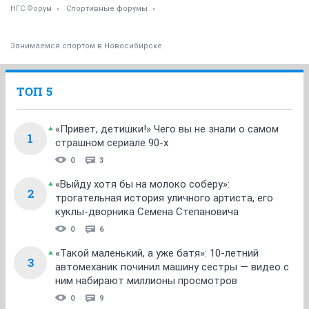
НГС.Форум
Спортивные форумы
Занимаемся спортом в Новосибирске
ТОП 5
«Привет, детишки!» Чего вы не знали о самом
1
страшном сериале 90-х
0
3
«Выйду хотя бы на молоко соберу»:
2
трогательная история уличного артиста, его
куклы-дворника Семена Степановича
0
6
«Такой маленький, а уже батя»: 10-летний
3
автомеханик починил машину сестры — видео с
ним набирают миллионы просмотров
0
9