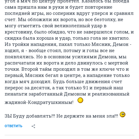
угол а мяч по центру пролетел. Казалось бы победа
сама пришла нам в руки и будет повторение
последней игры, но соперник вдруг уперся и сравнял
счет. Мы обложили их ворота, но все безтолку, не
могу отметить свой великолепный удар в
крестовину, было обидно, что не завершился голом, и
скидка была хороша и удар, только гола не хватило.
Из тройки нападения, пахал только Мясник, Демон -
ходил, я - вообще стоял, потому и голы все не
появлялись. Но в основном усилиями Демона, мы
распечатали их ворота и дело двинулось с мертвой
точки. Второй тайм проходил в том же ключе что и
первый, Мясник бегал в центре, а нападение только
когда мяч доходил. Будь больше движения счет
перерос за десяток, а так только 9:1 и первый наш
пенальти заработанный Демоном и реализованный
жадиной-Кондратушкиным!
ЗЫ Буду добавлять!!! Не держите на меня зла!!!
ОТВЕТИТЬ