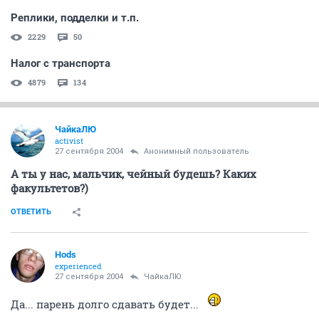
Реплики, подделки и т.п.
2229
50
Налог с транспорта
4879
134
ЧайкаЛЮ
activist
27 сентября 2004
Анонимный пользователь
А ты у нас, мальчик, чейный будешь? Каких
факультетов?)
ОТВЕТИТЬ
Hods
experienced
27 сентября 2004
ЧайкаЛЮ
Да... парень долго сдавать будет...