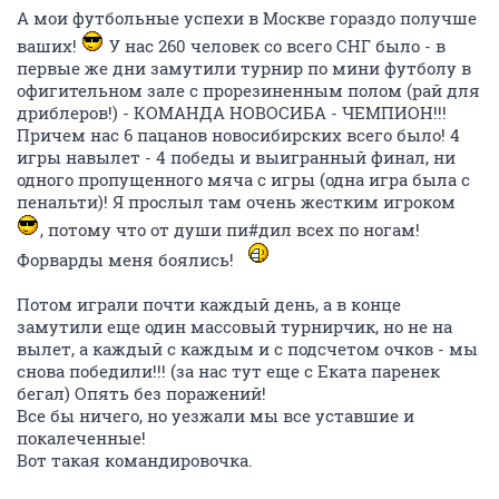
А мои футбольные успехи в Москве гораздо получше
ваших!
У нас 260 человек со всего СНГ было - в
первые же дни замутили турнир по мини футболу в
офигительном зале с прорезиненным полом (рай для
дриблеров!) - КОМАНДА НОВОСИБА - ЧЕМПИОН!!!
Причем нас 6 пацанов новосибирских всего было! 4
игры навылет - 4 победы и выигранный финал, ни
одного пропущенного мяча с игры (одна игра была с
пенальти)! Я прослыл там очень жестким игроком
, потому что от души пи#дил всех по ногам!
Форварды меня боялись!
Потом играли почти каждый день, а в конце
замутили еще один массовый турнирчик, но не на
вылет, а каждый с каждым и с подсчетом очков - мы
снова победили!!! (за нас тут еще с Еката паренек
бегал) Опять без поражений!
Все бы ничего, но уезжали мы все уставшие и
покалеченные!
Вот такая командировочка.